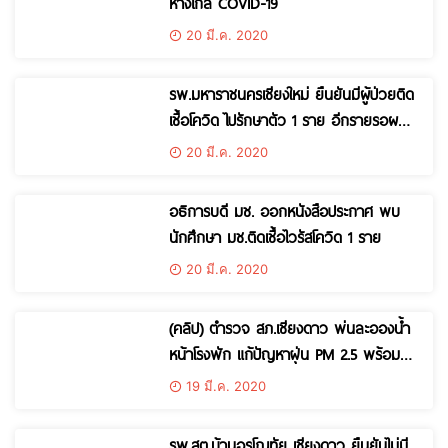
ห่างไกล COVID-19
20 มี.ค. 2020
รพ.มหาราชนครเชียงใหม่ ยืนยันมีผู้ป่วยติด
เชื้อโควิด ไปรักษาตัว 1 ราย อีกรายรอผล
ยืนยัน ได้แยกกักตัวรักษาไม่ปะปนกับผู้ป่วย
20 มี.ค. 2020
ทั่วไป
อธิการบดี มช. ออกหนังสือประกาศ พบ
นักศึกษา มช.ติดเชื้อไวรัสโควิด 1 ราย
20 มี.ค. 2020
(คลิป) ตำรวจ สภ.เชียงดาว พ่นละอองน้ำ
หน้าโรงพัก แก้ปัญหาฝุ่น PM 2.5 พร้อม
แจกหน้ากากให้ประชาชนไว้ป้องกันฝุ่น
19 มี.ค. 2020
รพ.สต.บ้านอรุโณทัย เชียงดาว ยืนยันไม่มี