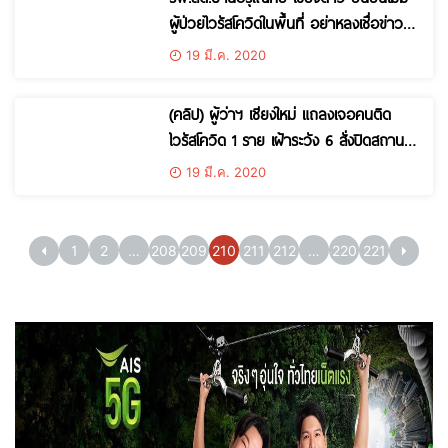
ผู้ป่วยไวรัสโควิดในพื้นที่ อย่าหลงเชื่อข่าว
ลือที่เป็นเท็จ
19 มี.ค. 2020
(คลิป) ผู้ว่าฯ เชียงใหม่ แถลงเจอคนติด
ไวรัสโควิด 1 ราย เฝ้าระวัง 6 สั่งปิดสถาน
บันเทิง ถนนคนเดิน ร้านนวด ฟิตเนส
19 มี.ค. 2020
1
2
…
208
209
210
211
212
…
220
221