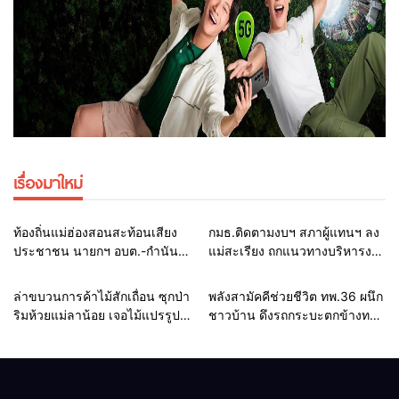
เรื่องมาใหม่
Home
รอบรั้วทั่วไทย
Home
รอบรั้วทั่วไทย
ท้องถิ่นแม่ฮ่องสอนสะท้อนเสียง
กมธ.ติดตามงบฯ สภาผู้แทนฯ ลง
ประชาชน นายกฯ อบต.-กำนัน
แม่สะเรียง ถกแนวทางบริหารงบ
ยื่นหนังสือถึง กมธ.งบฯ สภาฯ ขอ
ประมาณ เร่งพัฒนาพื้นที่ หนุน
หนุนงบพัฒนาถนน แหล่งน้ำ และ
ท่องเที่ยว 3 อำเภอชายแดน
Home
รอบรั้วทั่วไทย
Home
แวดวงทหาร
ล่าขบวนการค้าไม้สักเถื่อน ซุกป่า
พลังสามัคคีช่วยชีวิต ทพ.36 ผนึก
ท่องเที่ยว
ริมห้วยแม่ลาน้อย เจอไม้แปรรูป
ชาวบ้าน ดึงรถกระบะตกข้างทาง
33 แผ่น ผอ.ส่วนป้องกันฯ สจป.ที่
สำเร็จ สะท้อนน้ำใจไทยชายแดน
1แม่ฮ่องสอน สั่งกวาดล้างถึง
แม่ฮ่องสอน
ต้นตอ นายทุนต่างจังหวัด