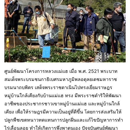
ศูนย์พัฒนาโครงการหลวงแม่แฮ เมื่อ พ.ศ. 2521 พระบาท
สมเด็จพระบรมชนกาธิเบศรมหาภูมิพลอดุลยเดชมหาราช
บรมนาถบพิตร เสด็จพระราชดาเนินไปทรงเยี่ยมราษฎร
หมู่บ้านใกล้เคียงกับบ้านแม่แฮ ทรง มีพระราชดำริให้พัฒนา
อาชีพของประชากรชาวเขาหมู่บ้านแม่แฮ และหมู่บ้านใกล้
เคียง เพื่อให้ราษฎรมีความเป็นอยู่ที่ดีขึ้น โดยการส่งเสริมให้
ปลูกพืชเขตหนาวทดแทนการปลูกฝิ่นและแก้ไขปัญหาการทำ
ไร่เลื่อนลอย ทำให้เกิดการพึ่งพาตนเอง ปัจจุบันศูนย์พัฒนา