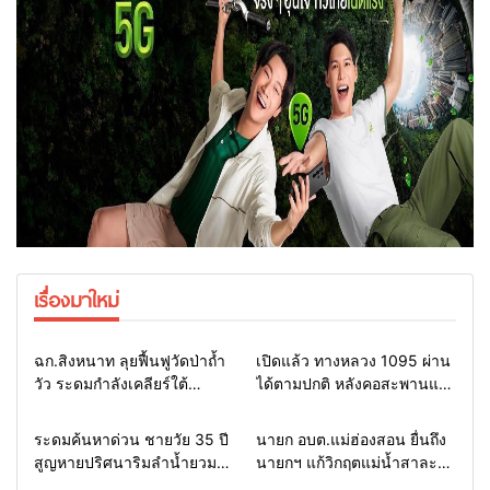
เรื่องมาใหม่
Home
แวดวงทหาร
Home
รอบรั้วทั่วไทย
ฉก.สิงหนาท ลุยฟื้นฟูวัดป่าถ้ำ
เปิดแล้ว ทางหลวง 1095 ผ่าน
วัว ระดมกำลังเคลียร์ใต้
ได้ตามปกติ หลังคอสะพานแม่
สะพาน ซ่อมคอสะพาน 1095
สุยะขาดจากน้ำป่า รองผู้ว่าฯ
ช่วยชาวบ้านฝ่าวิกฤตน้ำป่า
แม่ฮ่องสอน สั่งเฝ้าระวัง 24
Home
รอบรั้วทั่วไทย
Home
รอบรั้วทั่วไทย
ระดมค้นหาด่วน ชายวัย 35 ปี
นายก อบต.แม่ฮ่องสอน ยื่นถึง
หลาก
ชั่วโมง
สูญหายปริศนาริมลำน้ำยวม
นายกฯ แก้วิกฤตแม่น้ำสาละ
แม่ลาน้อย เปิดศูนย์ช่วยเหลือ
วินปนเปื้อน พร้อมปลดล็อก