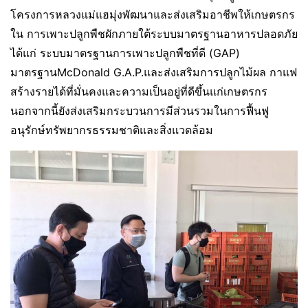
โครงการหลวงแม่แฮมุ่งพัฒนาและส่งเสริมอาชีพให้เกษตรกร
ใน การเพาะปลูกพืชผักภายใต้ระบบมาตรฐานอาหารปลอดภัย
ได้แก่ ระบบมาตรฐานการเพาะปลูกพืชที่ดี (GAP)
มาตรฐานMcDonald G.A.P.และส่งเสริมการปลูกไม้ผล กาแฟ
สร้างรายได้ที่มั่นคงและความเป็นอยู่ที่ดีขึ้นแก่เกษตรกร
นอกจากนี้ยังส่งเสริมกระบวนการมีส่วนรวมในการฟื้นฟู
อนุรักษ์ทรัพยากรธรรมชาติและสิ่งแวดล้อม