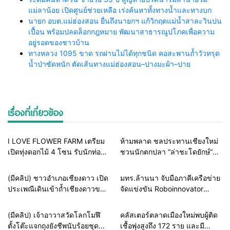
แม่ลาน้อย เปิดศูนย์ช่วยเหลือ เร่งค้นหาทั้งทางน้ำและทางบก
นายก อบต.แม่ฮ่องสอน ยื่นถึงนายกฯ แก้วิกฤตแม่น้ำสาละวินปน
เปื้อน พร้อมปลดล็อกกฎหมาย พัฒนาสาธารณูปโภคเพื่อความ
อยู่รอดของชาวบ้าน
ทางหลวง 1095 ขาด รถผ่านไม่ได้ทุกชนิด คอสะพานถ้ำวัวทรุด
น้ำป่าซัดหนัก ตัดเส้นทางแม่ฮ่องสอน–ปางมะผ้า–ปาย
เรื่องที่เกี่ยวข้อง
Home
ท่องเที่ยวทั่วโลก
รอบรั้วทั่วไทย
I LOVE FLOWER FARM เตรียม
ห้ามพลาด ชลประทานเชียงใหม่
เปิดทุ่งดอกไม้ 4 โซน รับนักท่อง
ชวนนักตกปลา “ล่าชะโดยักษ์”
เที่ยวช่วงไฮซีซั่น 12 ต.ค. 66 นี้
จิบกาแฟสันเขื่อนอ่างแม่จอก
หลวง
สายธรรมะ-พระเครื่อง
รอบรั้วการศึกษา
(มีคลิป) ชาวอำเภอเชียงดาว เปิด
มทร.ล้านนา จับมือภาคีเครือข่าย
ประเพณีเดินเข้าถ้ำเชียงดาวขอ
จัดแข่งขัน Roboinnovator
พรสิ่งศักดิ์สิทธิ์คุ้มครองเนื่องใน
Challenge 2022 in NORTH คัด
วันวิสาขบูชา
เลือกตัวแทนกลุ่มภาคเหนือเข้าชิง
สายธรรมะ-พระเครื่อง
รอบรั้วทั่วไทย
(มีคลิป) เจ้าอาวาสวัดโลกโมฬี
คลัสเตอร์ตลาดเมืองใหม่พบผู้ติด
ถ้วยกรมสมเด็จพระเทพฯ
ตั้งโต๊ะแจกถุงยังชีพนับร้อยชุด
เชื้อพุ่งสูงถึง 172 ราย และมี