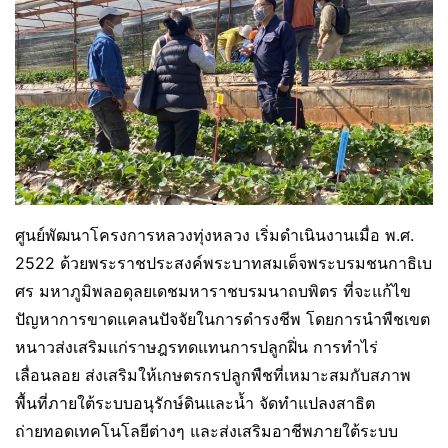
ศูนย์พัฒนาโครงการหลวงทุ่งหลวง เริ่มดำเนินงานเมื่อ พ.ศ.
2522 ด้วยพระราชประสงค์พระบาทสมเด็จพระบรมชนกาธิเบ
ศร มหาภูมิพลอดุลยเดชมหาราชบรมนาถบพิตร ที่จะแก้ไข
ปัญหาการขาดแคลนปัจจัยในการดำรงชีพ โดยการนำพืชเขต
หนาวส่งเสริมแก่ราษฎรทดแทนการปลูกฝิ่น การทำไร่
เลื่อนลอย ส่งเสริมให้เกษตรกรปลูกพืชที่เหมาะสมกับสภาพ
พื้นที่ภายใต้ระบบอนุรักษ์ดินและน้ำ จัดทำแปลงสาธิต
ถ่ายทอดเทคโนโลยีต่างๆ และส่งเสริมอาชีพภายใต้ระบบ