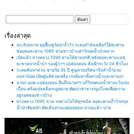
ช่วยเหลือผู้เดือดร้อนจากวิกฤติโค
คลัสเตอร์ย่อยที่เชื่องโยงกับตลาด
วิ-19
เมืองใหม่แล้ว 10 คลัสเตอร์
ค้นหา
สำหรับ:
เรื่องล่าสุด
ฉก.สิงหนาท ลุยฟื้นฟูวัดป่าถ้ำวัว ระดมกำลังเคลียร์ใต้สะพาน
ซ่อมคอสะพาน 1095 ช่วยชาวบ้านฝ่าวิกฤตน้ำป่าหลาก
เปิดแล้ว ทางหลวง 1095 ผ่านได้ตามปกติ หลังคอสะพานแม่สุ
ยะขาดจากน้ำป่า รองผู้ว่าฯ แม่ฮ่องสอน สั่งเฝ้าระวัง 24 ชั่วโมง
ระดมค้นหาด่วน ชายวัย 35 ปี สูญหายปริศนาริมลำน้ำยวม
แม่ลาน้อย เปิดศูนย์ช่วยเหลือ เร่งค้นหาทั้งทางน้ำและทางบก
นายก อบต.แม่ฮ่องสอน ยื่นถึงนายกฯ แก้วิกฤตแม่น้ำสาละวินปน
เปื้อน พร้อมปลดล็อกกฎหมาย พัฒนาสาธารณูปโภคเพื่อความ
อยู่รอดของชาวบ้าน
ทางหลวง 1095 ขาด รถผ่านไม่ได้ทุกชนิด คอสะพานถ้ำวัวทรุด
น้ำป่าซัดหนัก ตัดเส้นทางแม่ฮ่องสอน–ปางมะผ้า–ปาย