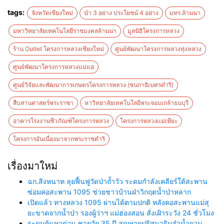
tags:
จังหวัดเชียงใหม่
ป่า 3 อย่าง ประโยชน์ 4 อย่าง
มทร.ล้านนา
มหาวิทยาลัยเทคโนโลยีราชมงคลล้านนา
มูลนิธิโครงการหลวง
ร้าน Outlet โครงการหลวงเชียงใหม่
ศูนย์พัฒนาโครงการหลวงทุ่งหลวง
ศูนย์พัฒนาโครงการหลวงแม่แฮ
ศูนย์วิจัยและพัฒนาการเกษตรโครงการหลวง (ชนกาธิเบศรดำริ)
สืบสานศาสตร์พระราชา
หาวิทยาลัยเทคโนโลยีพระจอมเกล้าธนบุรี
อาคารโรงงานชีวภัณฑ์โครงการหลวง
โครงการหลวงแม่เหียะ
โครงการอันเนื่องมาจากพระราชดำริ
เรื่องมาใหม่
ฉก.สิงหนาท ลุยฟื้นฟูวัดป่าถ้ำวัว ระดมกำลังเคลียร์ใต้สะพาน
ซ่อมคอสะพาน 1095 ช่วยชาวบ้านฝ่าวิกฤตน้ำป่าหลาก
เปิดแล้ว ทางหลวง 1095 ผ่านได้ตามปกติ หลังคอสะพานแม่สุ
ยะขาดจากน้ำป่า รองผู้ว่าฯ แม่ฮ่องสอน สั่งเฝ้าระวัง 24 ชั่วโมง
ระดมค้นหาด่วน ชายวัย 35 ปี สูญหายปริศนาริมลำน้ำยวม