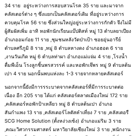
34 ราย อยู่ระหว่างการสอบสวนโรค 35 ราย และมาจาก
คลัสเตอร์ต่าง ๆ ซึ่งแยกเป็นคลัสเตอร์เดิม ที่อยู่ระหว่างการ
ควบคุมโรค 56 ราย ซึ่งส่วนใหญ่อยู่ระหว่างการกักตัว จึงไม่มี
ผู้สัมผัสเพิ่ม อาทิ หอพักนักเรียนแบ๊ปติสท์ หมู่ 13 ตำบลยาเปียง
อำเภออมก๋อย 11 ราย ,ชุมชนหลังวัดป่าเป้า ซอยอุ่นอารีย์
ตำบลศรีภูมิ 8 ราย ,หมู่ 8 ตำบลหางดง อำเภอฮอด 6 ราย
,งานวันเกิด หมู่ 6 ตำบลท่าผา อำเภอแม่แจ่ม 4 ราย ,โรงน้ำ
ดื่มพีเอ็น โรงลูกชิ้นพรสวรรค์ และหอพักเจ๊พร หมู่ 9 ตำบลต้น
เปา 4 ราย นอกนั้นพบแห่งละ 1-3 รายจากหลายคลัสเตอร์
นอกจากนี้ยังมีการรระบาดจากคลัสเตอร์ที่มีการระบาดต่อ
เนื่อง อีก 205 ราย ได้แก่ คลัสเตอร์ตลาดเมืองใหม่ 172 ราย
,คลัสเตอร์หอพักป้าเหลียว หมู่ 8 ตำบลต้นเปา อำเภอ
สันกำแพง 13 ราย ,คลัสเตอร์โลตัสคำเที่ยง 7 ราย ,คลัสเตอรื
SCG Home Solution (ตั้งหง่วงเซ้ง) อำเภอแม่ริม 3 ราย
,คณะวิศวกรรมศาสตร์ มหาวิยาลัยเชียงใหม่ 3 ราย ,พนักงาน