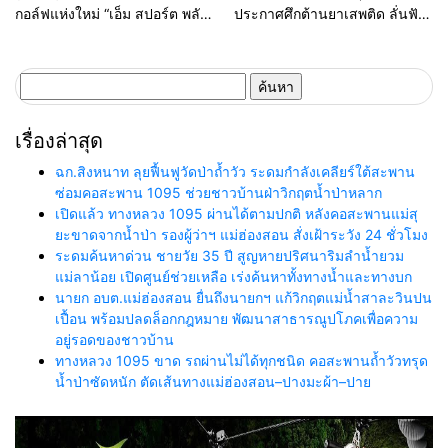
ผิดกฎหมาย
สถานการณ์
กอล์ฟแห่งใหม่ “เอ็ม สปอร์ต พลัส”
ประกาศศึกต้านยาเสพติด ลั่นฟัน
ทุ่มงบกว่า 100 ล้าน เปิด 128
ไม่เลี้ยงหากเจ้าหน้าที่รัฐเอี่ยว
เลน ยกระดับสู่ Sports &
Lifestyle Destination
ค้นหา
สำหรับ:
เรื่องล่าสุด
ฉก.สิงหนาท ลุยฟื้นฟูวัดป่าถ้ำวัว ระดมกำลังเคลียร์ใต้สะพาน
ซ่อมคอสะพาน 1095 ช่วยชาวบ้านฝ่าวิกฤตน้ำป่าหลาก
เปิดแล้ว ทางหลวง 1095 ผ่านได้ตามปกติ หลังคอสะพานแม่สุ
ยะขาดจากน้ำป่า รองผู้ว่าฯ แม่ฮ่องสอน สั่งเฝ้าระวัง 24 ชั่วโมง
ระดมค้นหาด่วน ชายวัย 35 ปี สูญหายปริศนาริมลำน้ำยวม
แม่ลาน้อย เปิดศูนย์ช่วยเหลือ เร่งค้นหาทั้งทางน้ำและทางบก
นายก อบต.แม่ฮ่องสอน ยื่นถึงนายกฯ แก้วิกฤตแม่น้ำสาละวินปน
เปื้อน พร้อมปลดล็อกกฎหมาย พัฒนาสาธารณูปโภคเพื่อความ
อยู่รอดของชาวบ้าน
ทางหลวง 1095 ขาด รถผ่านไม่ได้ทุกชนิด คอสะพานถ้ำวัวทรุด
น้ำป่าซัดหนัก ตัดเส้นทางแม่ฮ่องสอน–ปางมะผ้า–ปาย