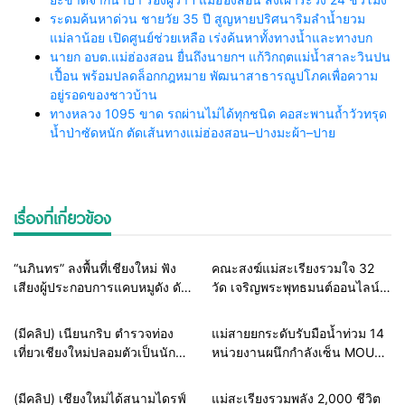
ระดมค้นหาด่วน ชายวัย 35 ปี สูญหายปริศนาริมลำน้ำยวม
แม่ลาน้อย เปิดศูนย์ช่วยเหลือ เร่งค้นหาทั้งทางน้ำและทางบก
นายก อบต.แม่ฮ่องสอน ยื่นถึงนายกฯ แก้วิกฤตแม่น้ำสาละวินปน
เปื้อน พร้อมปลดล็อกกฎหมาย พัฒนาสาธารณูปโภคเพื่อความ
อยู่รอดของชาวบ้าน
ทางหลวง 1095 ขาด รถผ่านไม่ได้ทุกชนิด คอสะพานถ้ำวัวทรุด
น้ำป่าซัดหนัก ตัดเส้นทางแม่ฮ่องสอน–ปางมะผ้า–ปาย
เรื่องที่เกี่ยวข้อง
Home
ธุรกิจ-บันเทิง
Home
สายธรรมะ-พระเครื่อง
“นภินทร” ลงพื้นที่เชียงใหม่ ฟัง
คณะสงฆ์แม่สะเรียงรวมใจ 32
เสียงผู้ประกอบการแคบหมูดัง ดัน
วัด เจริญพระพุทธมนต์ออนไลน์
แพลตฟอร์มไทย สู้ยักษ์ใหญ่ต่าง
เฉลิมพระเกียรติในหลวง ร่วมส่ง
ชาติ ยกระดับ SMEs
พลังแห่งศรัทธาถวายเป็นพระ
Home
แวดวงตำรวจ
Home
รอบรั้วทั่วไทย
(มีคลิป) เนียนกริบ ตำรวจท่อง
แม่สายยกระดับรับมือน้ำท่วม 14
ราชกุศล
เที่ยวเชียงใหม่ปลอมตัวเป็นนัก
หน่วยงานผนึกกำลังเซ็น MOU
ท่องเที่ยวชาวเม็กซิโก ล่อซื้อจับ
ซ้อมแผนเผชิญเหตุอุทกภัย เตรียม
ต่างด้าวเปิดทัวร์เถื่อน รับบทไกด์
พร้อมช่วยประชาชนทุก
Home
ธุรกิจ-บันเทิง
Home
รอบรั้วทั่วไทย
(มีคลิป) เชียงใหม่ได้สนามไดรฟ์
แม่สะเรียงรวมพลัง 2,000 ชีวิต