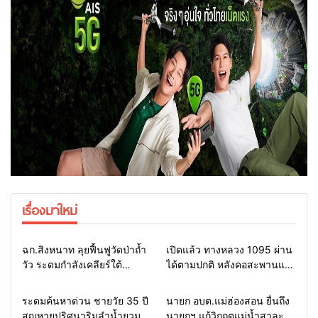
เรื่องมาใหม่
Home
แวดวงทหาร
Home
รอบรั้วทั่วไทย
ฉก.สิงหนาท ลุยฟื้นฟูวัดป่าถ้ำ
เปิดแล้ว ทางหลวง 1095 ผ่าน
วัว ระดมกำลังเคลียร์ใต้
ได้ตามปกติ หลังคอสะพานแม่
สะพาน ซ่อมคอสะพาน 1095
สุยะขาดจากน้ำป่า รองผู้ว่าฯ
ช่วยชาวบ้านฝ่าวิกฤตน้ำป่า
แม่ฮ่องสอน สั่งเฝ้าระวัง 24
Home
รอบรั้วทั่วไทย
Home
รอบรั้วทั่วไทย
ระดมค้นหาด่วน ชายวัย 35 ปี
นายก อบต.แม่ฮ่องสอน ยื่นถึง
หลาก
ชั่วโมง
สูญหายปริศนาริมลำน้ำยวม
นายกฯ แก้วิกฤตแม่น้ำสาละ