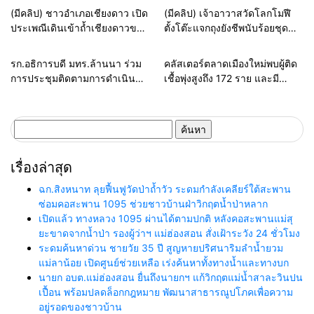
หลวง
สายธรรมะ-พระเครื่อง
สายธรรมะ-พระเครื่อง
(มีคลิป) ชาวอำเภอเชียงดาว เปิด
(มีคลิป) เจ้าอาวาสวัดโลกโมฬี
ประเพณีเดินเข้าถ้ำเชียงดาวขอ
ตั้งโต๊ะแจกถุงยังชีพนับร้อยชุด
พรสิ่งศักดิ์สิทธิ์คุ้มครองเนื่องใน
ช่วยเหลือผู้เดือดร้อนจากวิกฤติโค
วันวิสาขบูชา
วิ-19
รอบรั้วการศึกษา
รอบรั้วทั่วไทย
รก.อธิการบดี มทร.ล้านนา ร่วม
คลัสเตอร์ตลาดเมืองใหม่พบผู้ติด
การประชุมติดตามการดำเนิน
เชื้อพุ่งสูงถึง 172 ราย และมี
งานในพื้นที่โครงการหลวง
คลัสเตอร์ย่อยที่เชื่องโยงกับตลาด
สืบสานศาสตร์พระราชา ต่อยอด
เมืองใหม่แล้ว 10 คลัสเตอร์
งานโครงการอันเนื่องมาจากพระ
ค้นหา
ราชดำริ
สำหรับ:
เรื่องล่าสุด
ฉก.สิงหนาท ลุยฟื้นฟูวัดป่าถ้ำวัว ระดมกำลังเคลียร์ใต้สะพาน
ซ่อมคอสะพาน 1095 ช่วยชาวบ้านฝ่าวิกฤตน้ำป่าหลาก
เปิดแล้ว ทางหลวง 1095 ผ่านได้ตามปกติ หลังคอสะพานแม่สุ
ยะขาดจากน้ำป่า รองผู้ว่าฯ แม่ฮ่องสอน สั่งเฝ้าระวัง 24 ชั่วโมง
ระดมค้นหาด่วน ชายวัย 35 ปี สูญหายปริศนาริมลำน้ำยวม
แม่ลาน้อย เปิดศูนย์ช่วยเหลือ เร่งค้นหาทั้งทางน้ำและทางบก
นายก อบต.แม่ฮ่องสอน ยื่นถึงนายกฯ แก้วิกฤตแม่น้ำสาละวินปน
เปื้อน พร้อมปลดล็อกกฎหมาย พัฒนาสาธารณูปโภคเพื่อความ
อยู่รอดของชาวบ้าน