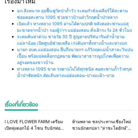
เรื่องมาใหม่
ฉก.สิงหนาท ลุยฟื้นฟูวัดป่าถ้ำวัว ระดมกำลังเคลียร์ใต้สะพาน
ซ่อมคอสะพาน 1095 ช่วยชาวบ้านฝ่าวิกฤตน้ำป่าหลาก
เปิดแล้ว ทางหลวง 1095 ผ่านได้ตามปกติ หลังคอสะพานแม่สุ
ยะขาดจากน้ำป่า รองผู้ว่าฯ แม่ฮ่องสอน สั่งเฝ้าระวัง 24 ชั่วโมง
ระดมค้นหาด่วน ชายวัย 35 ปี สูญหายปริศนาริมลำน้ำยวม
แม่ลาน้อย เปิดศูนย์ช่วยเหลือ เร่งค้นหาทั้งทางน้ำและทางบก
นายก อบต.แม่ฮ่องสอน ยื่นถึงนายกฯ แก้วิกฤตแม่น้ำสาละวินปน
เปื้อน พร้อมปลดล็อกกฎหมาย พัฒนาสาธารณูปโภคเพื่อความ
อยู่รอดของชาวบ้าน
ทางหลวง 1095 ขาด รถผ่านไม่ได้ทุกชนิด คอสะพานถ้ำวัวทรุด
น้ำป่าซัดหนัก ตัดเส้นทางแม่ฮ่องสอน–ปางมะผ้า–ปาย
เรื่องที่เกี่ยวข้อง
Home
ท่องเที่ยวทั่วโลก
รอบรั้วทั่วไทย
I LOVE FLOWER FARM เตรียม
ห้ามพลาด ชลประทานเชียงใหม่
เปิดทุ่งดอกไม้ 4 โซน รับนักท่อง
ชวนนักตกปลา “ล่าชะโดยักษ์”
เที่ยวช่วงไฮซีซั่น 12 ต.ค. 66 นี้
จิบกาแฟสันเขื่อนอ่างแม่จอก