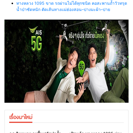
ทางหลวง 1095 ขาด รถผ่านไม่ได้ทุกชนิด คอสะพานถ้ำวัวทรุด
น้ำป่าซัดหนัก ตัดเส้นทางแม่ฮ่องสอน–ปางมะผ้า–ปาย
เรื่องมาใหม่
Home
แวดวงทหาร
Home
รอบรั้วทั่วไทย