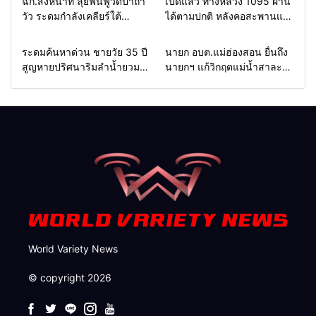
ฉก.สิงหนาท ลุยฟื้นฟูวัดป่าถ้ำ
เปิดแล้ว ทางหลวง 1095 ผ่าน
วัว ระดมกำลังเคลียร์ใต้
ได้ตามปกติ หลังคอสะพานแม่
สะพาน ซ่อมคอสะพาน 1095
สุยะขาดจากน้ำป่า รองผู้ว่าฯ
ช่วยชาวบ้านฝ่าวิกฤตน้ำป่า
แม่ฮ่องสอน สั่งเฝ้าระวัง 24
Home
รอบรั้วทั่วไทย
Home
รอบรั้วทั่วไทย
ระดมค้นหาด่วน ชายวัย 35 ปี
นายก อบต.แม่ฮ่องสอน ยื่นถึง
หลาก
ชั่วโมง
สูญหายปริศนาริมลำน้ำยวม
นายกฯ แก้วิกฤตแม่น้ำสาละ
แม่ลาน้อย เปิดศูนย์ช่วยเหลือ
วินปนเปื้อน พร้อมปลดล็อก
เร่งค้นหาทั้งทางน้ำและทางบก
กฎหมาย พัฒนา
สาธารณูปโภคเพื่อความอยู่
รอดของชาวบ้าน
World Variety News
© copyright 2026