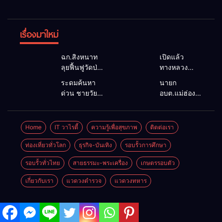
เรื่องมาใหม่
ฉก.สิงหนาท
เปิดแล้ว
ลุยฟื้นฟูวัดป่า
ทางหลวง
ถ้ำวัว ระดม
1095 ผ่านได้
ระดมค้นหา
นายก
กำลังเคลียร์
ตามปกติ หลัง
ด่วน ชายวัย
อบต.แม่ฮ่องสอน
ใต้สะพาน
คอสะพานแม่
35 ปี สูญหาย
ยื่นถึงนายกฯ
ซ่อมคอ
สุยะขาดจาก
ปริศนาริมลำ
แก้วิกฤตแม่น้ำ
สะพาน 1095
น้ำป่า รองผู้
น้ำยวม
สาละวินปน
Home
IT วาไรตี้
ความรู้เพื่อสุขภาพ
ติดต่อเรา
ช่วยชาวบ้าน
ว่าฯ
แม่ลาน้อย
เปื้อน พร้อม
ฝ่าวิกฤตน้ำป่า
แม่ฮ่องสอน
เปิดศูนย์ช่วย
ปลดล็อก
ท่องเที่ยวทั่วโลก
ธุรกิจ-บันเทิง
รอบรั้วการศึกษา
หลาก
สั่งเฝ้าระวัง
เหลือ เร่ง
กฎหมาย
24 ชั่วโมง
รอบรั้วทั่วไทย
สายธรรมะ-พระเครื่อง
เกษตรรอบตัว
ค้นหาทั้งทาง
พัฒนา
น้ำและทางบก
สาธารณูปโภค
เกี่ยวกับเรา
แวดวงตำรวจ
แวดวงทหาร
เพื่อความอยู่
รอดของชาว
บ้าน