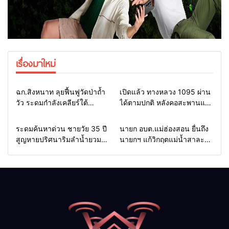
เรื่องมาใหม่
Home
แวดวงทหาร
Home
รอบรั้วทั่วไทย
ฉก.สิงหนาท ลุยฟื้นฟูวัดป่าถ้ำ
เปิดแล้ว ทางหลวง 1095 ผ่าน
วัว ระดมกำลังเคลียร์ใต้
ได้ตามปกติ หลังคอสะพานแม่
สะพาน ซ่อมคอสะพาน 1095
สุยะขาดจากน้ำป่า รองผู้ว่าฯ
ช่วยชาวบ้านฝ่าวิกฤตน้ำป่า
แม่ฮ่องสอน สั่งเฝ้าระวัง 24
Home
รอบรั้วทั่วไทย
Home
รอบรั้วทั่วไทย
ระดมค้นหาด่วน ชายวัย 35 ปี
นายก อบต.แม่ฮ่องสอน ยื่นถึง
หลาก
ชั่วโมง
สูญหายปริศนาริมลำน้ำยวม
นายกฯ แก้วิกฤตแม่น้ำสาละ
แม่ลาน้อย เปิดศูนย์ช่วยเหลือ
วินปนเปื้อน พร้อมปลดล็อก
เร่งค้นหาทั้งทางน้ำและทางบก
กฎหมาย พัฒนา
สาธารณูปโภคเพื่อความอยู่
รอดของชาวบ้าน