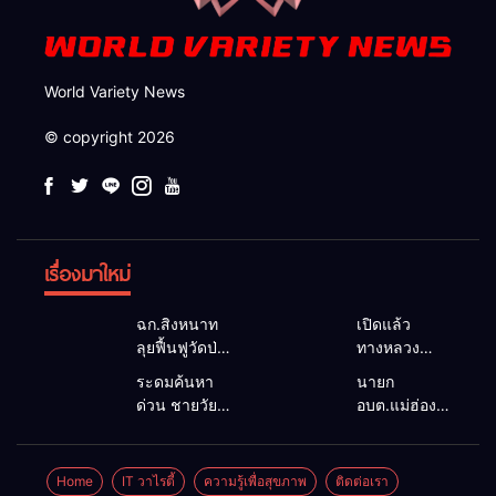
World Variety News
© copyright 2026
เรื่องมาใหม่
ฉก.สิงหนาท
เปิดแล้ว
ลุยฟื้นฟูวัดป่า
ทางหลวง
ถ้ำวัว ระดม
1095 ผ่านได้
ระดมค้นหา
นายก
กำลังเคลียร์
ตามปกติ หลัง
ด่วน ชายวัย
อบต.แม่ฮ่องสอน
ใต้สะพาน
คอสะพานแม่
35 ปี สูญหาย
ยื่นถึงนายกฯ
ซ่อมคอ
สุยะขาดจาก
ปริศนาริมลำ
แก้วิกฤตแม่น้ำ
สะพาน 1095
น้ำป่า รองผู้
น้ำยวม
สาละวินปน
Home
IT วาไรตี้
ความรู้เพื่อสุขภาพ
ติดต่อเรา
ช่วยชาวบ้าน
ว่าฯ