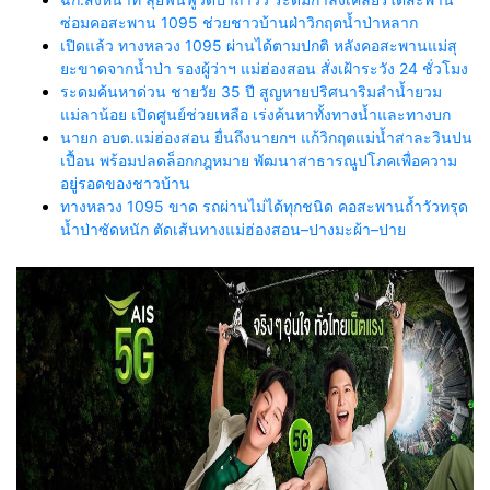
ซ่อมคอสะพาน 1095 ช่วยชาวบ้านฝ่าวิกฤตน้ำป่าหลาก
เปิดแล้ว ทางหลวง 1095 ผ่านได้ตามปกติ หลังคอสะพานแม่สุ
ยะขาดจากน้ำป่า รองผู้ว่าฯ แม่ฮ่องสอน สั่งเฝ้าระวัง 24 ชั่วโมง
ระดมค้นหาด่วน ชายวัย 35 ปี สูญหายปริศนาริมลำน้ำยวม
แม่ลาน้อย เปิดศูนย์ช่วยเหลือ เร่งค้นหาทั้งทางน้ำและทางบก
นายก อบต.แม่ฮ่องสอน ยื่นถึงนายกฯ แก้วิกฤตแม่น้ำสาละวินปน
เปื้อน พร้อมปลดล็อกกฎหมาย พัฒนาสาธารณูปโภคเพื่อความ
อยู่รอดของชาวบ้าน
ทางหลวง 1095 ขาด รถผ่านไม่ได้ทุกชนิด คอสะพานถ้ำวัวทรุด
น้ำป่าซัดหนัก ตัดเส้นทางแม่ฮ่องสอน–ปางมะผ้า–ปาย