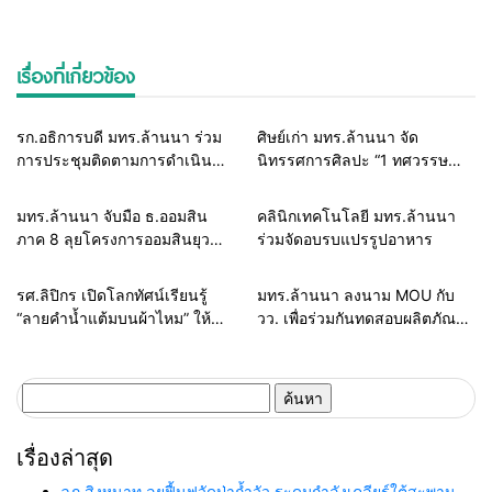
เรื่องที่เกี่ยวข้อง
รอบรั้วการศึกษา
รอบรั้วทั่วไทย
รก.อธิการบดี มทร.ล้านนา ร่วม
ศิษย์เก่า มทร.ล้านนา จัด
การประชุมติดตามการดำเนิน
นิทรรศการศิลปะ “1 ทศวรรษ
งานในพื้นที่โครงการหลวง
ศิลปะไทย” เปิดให้ชมถึง 31
สืบสานศาสตร์พระราชา ต่อยอด
มี.ค.นี้ เท่านั้น
รอบรั้วทั่วไทย
รอบรั้วทั่วไทย
มทร.ล้านนา จับมือ ธ.ออมสิน
คลินิกเทคโนโลยี มทร.ล้านนา
งานโครงการอันเนื่องมาจากพระ
ภาค 8 ลุยโครงการออมสินยุว
ร่วมจัดอบรบแปรรูปอาหาร
ราชดำริ
พัฒน์รักษ์ถิ่น
รอบรั้วทั่วไทย
รอบรั้วทั่วไทย
รศ.ลิปิกร เปิดโลกทัศน์เรียนรู้
มทร.ล้านนา ลงนาม MOU กับ
“ลายคำน้ำแต้มบนผ้าไหม” ให้
วว. เพื่อร่วมกันทดสอบผลิตภัณฑ์
นศ.วิชาศิลปะไทย มทร.ล้านนา
สนับสนุนการป้องกันเชื้อโค
ได้เสริมความรู้
วิด-19
ค้นหา
สำหรับ:
เรื่องล่าสุด
ฉก.สิงหนาท ลุยฟื้นฟูวัดป่าถ้ำวัว ระดมกำลังเคลียร์ใต้สะพาน