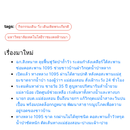
tags:
กิจกรรมเดิน-วิ่ง เดินเทิดพระเกียรติ
มหาวิทยาลัยเทคโนโลยีราชมงคลล้านนา
เรื่องมาใหม่
ฉก.สิงหนาท ลุยฟื้นฟูวัดป่าถ้ำวัว ระดมกำลังเคลียร์ใต้สะพาน
ซ่อมคอสะพาน 1095 ช่วยชาวบ้านฝ่าวิกฤตน้ำป่าหลาก
เปิดแล้ว ทางหลวง 1095 ผ่านได้ตามปกติ หลังคอสะพานแม่สุ
ยะขาดจากน้ำป่า รองผู้ว่าฯ แม่ฮ่องสอน สั่งเฝ้าระวัง 24 ชั่วโมง
ระดมค้นหาด่วน ชายวัย 35 ปี สูญหายปริศนาริมลำน้ำยวม
แม่ลาน้อย เปิดศูนย์ช่วยเหลือ เร่งค้นหาทั้งทางน้ำและทางบก
นายก อบต.แม่ฮ่องสอน ยื่นถึงนายกฯ แก้วิกฤตแม่น้ำสาละวินปน
เปื้อน พร้อมปลดล็อกกฎหมาย พัฒนาสาธารณูปโภคเพื่อความ
อยู่รอดของชาวบ้าน
ทางหลวง 1095 ขาด รถผ่านไม่ได้ทุกชนิด คอสะพานถ้ำวัวทรุด
น้ำป่าซัดหนัก ตัดเส้นทางแม่ฮ่องสอน–ปางมะผ้า–ปาย