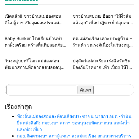
รอบรั้วทั่วไทย
รอบรั้วทั่วไทย
เปิดแล้ว!! ชาวบ้านแม่ฮ่องสอน
ชาวบ้านสบเมย ฮือฮา “ไม้งิ้วล้ม
ดีใจ ผู้ว่าฯ เปิดจุดผ่อนปรนแม่
แล้วลุก” เชื่อปาฎิหารย์ ปลุกคนสู้
สามแลบให้ค้าขายได้
ชีวิตยุคโควิด เหมือนตายแล้วเกิด
ใหม่
รอบรั้วทั่วไทย
รอบรั้วทั่วไทย
Baby Bunker โรงเรียนบ้านท่า
ทต.แม่สะเรียง เคาะประตูบ้าน –
ตาฝั่งเตรียม สร้างพื้นที่ปลอดภัย
ร้านค้า รณรงค์เนื่องในวันงดสูบ
จากการสู้รบแนวชายแดนสู่การ
บุหรี่โลก
เรียนรู้
รอบรั้วทั่วไทย
รอบรั้วทั่วไทย
วันงดสูบบุหรี่โลก แม่ฮ่องสอน
ปศุสัตว์แม่สะเรียง เร่งฉีดวัคซีน
พัฒนาสถานที่ตลาดสดปลอดบุหรี่
ป้องกันโรคปาก เท้า เปื่อย ให้โค
ลดเสี่ยง ป้องกันโควิด19
และแพะ
ค้นหา
สำหรับ:
เรื่องล่าสุด
ท้องถิ่นแม่ฮ่องสอนสะท้อนเสียงประชาชน นายกฯ อบต.-กำนัน
ยื่นหนังสือถึง กมธ.งบฯ สภาฯ ขอหนุนงบพัฒนาถนน แหล่งน้ำ
และท่องเที่ยว
กมธ.ติดตามงบฯ สภาผู้แทนฯ ลงแม่สะเรียง ถกแนวทางบริหาร