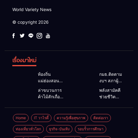
World Variety News
© copyright 2026
เรื่องมาใหม่
ท้องถิ่น
กมธ.ติดตาม
แม่ฮ่องสอน
งบฯ สภาผู้
สะท้อนเสียง
แทนฯ ลง
ล่าขบวนการ
พลังสามัคคี
ประชาชน นา
แม่สะเรียง ถก
ค้าไม้สักเถื่อน
ช่วยชีวิต
ยกฯ อบต.-
แนวทาง
ซุกป่าริมห้วย
ทพ.36 ผนึก
กำนัน ยื่น
บริหารงบ
แม่ลาน้อย เจอ
ชาวบ้าน ดึง
หนังสือถึง
ประมาณ เร่ง
ไม้แปรรูป 33
รถกระบะตก
Home
IT วาไรตี้
ความรู้เพื่อสุขภาพ
ติดต่อเรา
กมธ.งบฯ
พัฒนาพื้นที่
แผ่น ผอ.ส่วน
ข้างทาง
สภาฯ ขอหนุน
หนุนท่องเที่ยว
ป้องกันฯ
สำเร็จ สะท้อน
ท่องเที่ยวทั่วโลก
ธุรกิจ-บันเทิง
รอบรั้วการศึกษา
งบพัฒนาถนน
3 อำเภอ
สจป.ที่
น้ำใจไทย