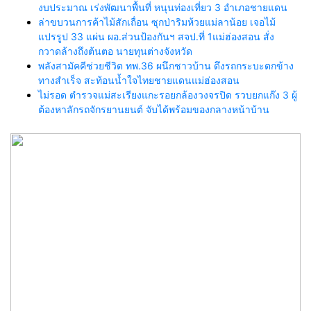
งบประมาณ เร่งพัฒนาพื้นที่ หนุนท่องเที่ยว 3 อำเภอชายแดน
ล่าขบวนการค้าไม้สักเถื่อน ซุกป่าริมห้วยแม่ลาน้อย เจอไม้
แปรรูป 33 แผ่น ผอ.ส่วนป้องกันฯ สจป.ที่ 1แม่ฮ่องสอน สั่ง
กวาดล้างถึงต้นตอ นายทุนต่างจังหวัด
พลังสามัคคีช่วยชีวิต ทพ.36 ผนึกชาวบ้าน ดึงรถกระบะตกข้าง
ทางสำเร็จ สะท้อนน้ำใจไทยชายแดนแม่ฮ่องสอน
ไม่รอด ตำรวจแม่สะเรียงแกะรอยกล้องวงจรปิด รวบยกแก๊ง 3 ผู้
ต้องหาลักรถจักรยานยนต์ จับได้พร้อมของกลางหน้าบ้าน