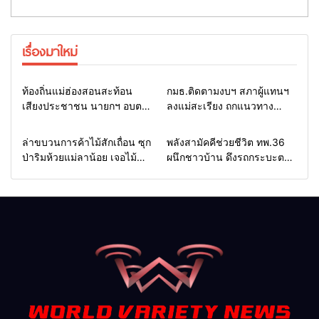
เรื่องมาใหม่
Home
รอบรั้วทั่วไทย
Home
รอบรั้วทั่วไทย
ท้องถิ่นแม่ฮ่องสอนสะท้อน
กมธ.ติดตามงบฯ สภาผู้แทนฯ
เสียงประชาชน นายกฯ อบต.-
ลงแม่สะเรียง ถกแนวทาง
กำนัน ยื่นหนังสือถึง กมธ.งบฯ
บริหารงบประมาณ เร่งพัฒนา
สภาฯ ขอหนุนงบพัฒนาถนน
พื้นที่ หนุนท่องเที่ยว 3 อำเภอ
Home
รอบรั้วทั่วไทย
Home
แวดวงทหาร
ล่าขบวนการค้าไม้สักเถื่อน ซุก
พลังสามัคคีช่วยชีวิต ทพ.36
แหล่งน้ำ และท่องเที่ยว
ชายแดน
ป่าริมห้วยแม่ลาน้อย เจอไม้
ผนึกชาวบ้าน ดึงรถกระบะตก
แปรรูป 33 แผ่น ผอ.ส่วนป้อ
ข้างทางสำเร็จ สะท้อนน้ำใจ
งกันฯ สจป.ที่ 1แม่ฮ่องสอน สั่ง
ไทยชายแดนแม่ฮ่องสอน
กวาดล้างถึงต้นตอ นายทุนต่าง
จังหวัด