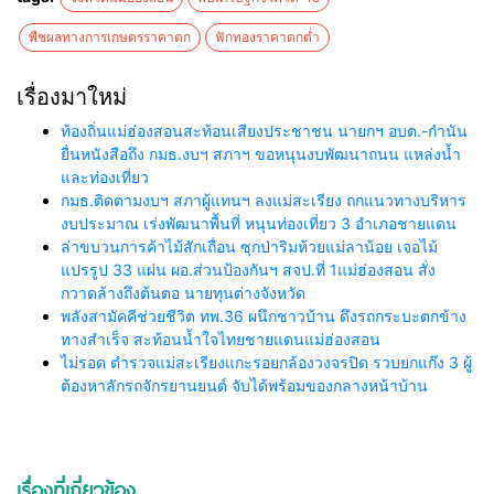
พืชผลทางการเกษตรราคาตก
ฟักทองราคาตกต่ำ
เรื่องมาใหม่
ท้องถิ่นแม่ฮ่องสอนสะท้อนเสียงประชาชน นายกฯ อบต.-กำนัน
ยื่นหนังสือถึง กมธ.งบฯ สภาฯ ขอหนุนงบพัฒนาถนน แหล่งน้ำ
และท่องเที่ยว
กมธ.ติดตามงบฯ สภาผู้แทนฯ ลงแม่สะเรียง ถกแนวทางบริหาร
งบประมาณ เร่งพัฒนาพื้นที่ หนุนท่องเที่ยว 3 อำเภอชายแดน
ล่าขบวนการค้าไม้สักเถื่อน ซุกป่าริมห้วยแม่ลาน้อย เจอไม้
แปรรูป 33 แผ่น ผอ.ส่วนป้องกันฯ สจป.ที่ 1แม่ฮ่องสอน สั่ง
กวาดล้างถึงต้นตอ นายทุนต่างจังหวัด
พลังสามัคคีช่วยชีวิต ทพ.36 ผนึกชาวบ้าน ดึงรถกระบะตกข้าง
ทางสำเร็จ สะท้อนน้ำใจไทยชายแดนแม่ฮ่องสอน
ไม่รอด ตำรวจแม่สะเรียงแกะรอยกล้องวงจรปิด รวบยกแก๊ง 3 ผู้
ต้องหาลักรถจักรยานยนต์ จับได้พร้อมของกลางหน้าบ้าน
เรื่องที่เกี่ยวข้อง