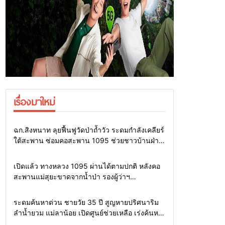
เรื่องมาใหม่
Home
แวดวงทหาร
ฉก.สิงหนาท ลุยฟื้นฟูวัดป่าถ้ำวัว ระดมกำลังเคลียร์
ใต้สะพาน ซ่อมคอสะพาน 1095 ช่วยชาวบ้านฝ่า
วิกฤตน้ำป่าหลาก
Home
รอบรั้วทั่วไทย
เปิดแล้ว ทางหลวง 1095 ผ่านได้ตามปกติ หลังคอ
สะพานแม่สุยะขาดจากน้ำป่า รองผู้ว่าฯ
แม่ฮ่องสอน สั่งเฝ้าระวัง 24 ชั่วโมง
Home
รอบรั้วทั่วไทย
ระดมค้นหาด่วน ชายวัย 35 ปี สูญหายปริศนาริม
ลำน้ำยวม แม่ลาน้อย เปิดศูนย์ช่วยเหลือ เร่งค้นหา
ทั้งทางน้ำและทางบก