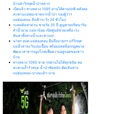
บ้านฝ่าวิกฤตน้ำป่าหลาก
เปิดแล้ว ทางหลวง 1095 ผ่านได้ตามปกติ หลังคอ
สะพานแม่สุยะขาดจากน้ำป่า รองผู้ว่าฯ
แม่ฮ่องสอน สั่งเฝ้าระวัง 24 ชั่วโมง
ระดมค้นหาด่วน ชายวัย 35 ปี สูญหายปริศนาริม
ลำน้ำยวม แม่ลาน้อย เปิดศูนย์ช่วยเหลือ เร่ง
ค้นหาทั้งทางน้ำและทางบก
นายก อบต.แม่ฮ่องสอน ยื่นถึงนายกฯ แก้วิกฤต
แม่น้ำสาละวินปนเปื้อน พร้อมปลดล็อกกฎหมาย
พัฒนาสาธารณูปโภคเพื่อความอยู่รอดของชาว
บ้าน
ทางหลวง 1095 ขาด รถผ่านไม่ได้ทุกชนิด คอ
สะพานถ้ำวัวทรุด น้ำป่าซัดหนัก ตัดเส้นทาง
แม่ฮ่องสอน–ปางมะผ้า–ปาย