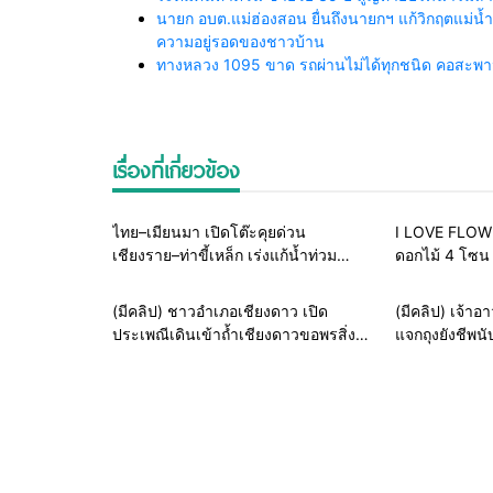
นายก อบต.แม่ฮ่องสอน ยื่นถึงนายกฯ แก้วิกฤตแม่
ความอยู่รอดของชาวบ้าน
ทางหลวง 1095 ขาด รถผ่านไม่ได้ทุกชนิด คอสะพานถ
เรื่องที่เกี่ยวข้อง
Home
รอบรั้วทั่วไทย
ไทย–เมียนมา เปิดโต๊ะคุยด่วน
I LOVE FLOWE
เชียงราย–ท่าขี้เหล็ก เร่งแก้น้ำท่วม
ดอกไม้ 4 โซน ร
ชายแดน พร้อมหารือปมรถรับจ้างเมีย
ซั่น 12 ต.ค. 66 
นมา หวังลดผลกระทบประชาชนสองฝั่ง
สายธรรมะ-พระเครื่อง
(มีคลิป) ชาวอำเภอเชียงดาว เปิด
(มีคลิป) เจ้าอ
ประเพณีเดินเข้าถ้ำเชียงดาวขอพรสิ่ง
แจกถุงยังชีพนับ
ศักดิ์สิทธิ์คุ้มครองเนื่องในวันวิสาขบูชา
ร้อนจากวิกฤติ