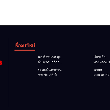
เรื่องมาใหม่
ฉก.สิงหนาท ลุย
เปิดแล้ว
ฟื้นฟูวัดป่าถ้ำวัว
ทางหลวง 
ระดมกำลัง
ผ่านได้ตาม
ระดมค้นหาด่วน
นายก
เคลียร์ใต้สะพาน
หลังคอสะ
ชายวัย 35 ปี
อบต.แม่ฮ่
ซ่อมคอสะพาน
แม่สุยะขา
สูญหายปริศนา
ยื่นถึงนายก
1095 ช่วยชาว
น้ำป่า รองผู
ริมลำน้ำยวม
วิกฤตแม่น้
บ้านฝ่าวิกฤต
แม่ฮ่องสอน 
แม่ลาน้อย เปิด
สาละวินป
น้ำป่าหลาก
เฝ้าระวัง 2
ศูนย์ช่วยเหลือ
เปื้อน พร้
ชั่วโมง
เร่งค้นหาทั้งทาง
ล็อกกฎหม
น้ำและทางบก
พัฒนา