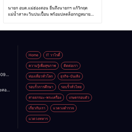
Home
รอบรั้วทั่วไทย
นายก อบต.แม่ฮ่องสอน ยื่นถึงนายกฯ แก้วิกฤต
แม่น้ำสาละวินปนเปื้อน พร้อมปลดล็อกกฎหมาย
พัฒนาสาธารณูปโภคเพื่อความอยู่รอดของชาว
บ้าน
Home
IT วาไรตี้
ความรู้เพื่อสุขภาพ
ติดต่อเรา
1095
ท่องเที่ยวทั่วโลก
ธุรกิจ-บันเทิง
ปกติ
พาน
รอบรั้วการศึกษา
รอบรั้วทั่วไทย
องสอน
ดจาก
ฯ แก้
สายธรรมะ-พระเครื่อง
เกษตรรอบตัว
้ว่าฯ
ำ
สั่ง
น
เกี่ยวกับเรา
แวดวงตำรวจ
4
อมปลด
แวดวงทหาร
าย