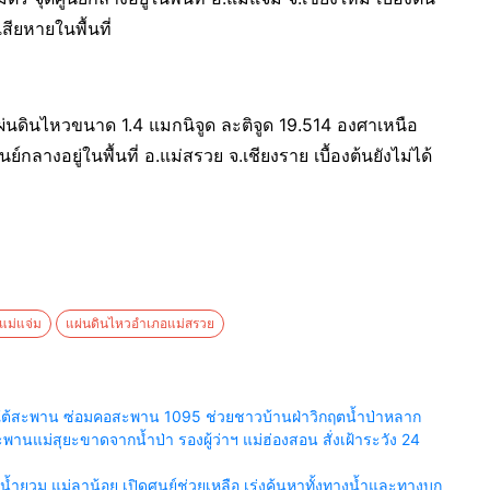
สียหายในพื้นที่
ิดแผ่นดินไหวขนาด 1.4 แมกนิจูด ละติจูด 19.514 องศาเหนือ
ลางอยู่ในพื้นที่ อ.แม่สรวย จ.เชียงราย เบื้องต้นยังไม่ได้
แม่แจ่ม
แผ่นดินไหวอำเภอแม่สรวย
ยร์ใต้สะพาน ซ่อมคอสะพาน 1095 ช่วยชาวบ้านฝ่าวิกฤตน้ำป่าหลาก
นแม่สุยะขาดจากน้ำป่า รองผู้ว่าฯ แม่ฮ่องสอน สั่งเฝ้าระวัง 24
ำยวม แม่ลาน้อย เปิดศูนย์ช่วยเหลือ เร่งค้นหาทั้งทางน้ำและทางบก