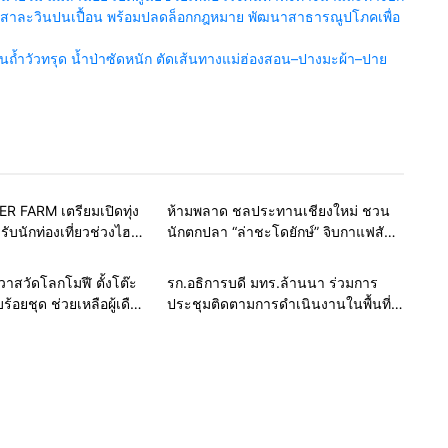
น้ำสาละวินปนเปื้อน พร้อมปลดล็อกกฎหมาย พัฒนาสาธารณูปโภคเพื่อ
้ำวัวทรุด น้ำป่าซัดหนัก ตัดเส้นทางแม่ฮ่องสอน–ปางมะผ้า–ปาย
Home
ท่องเที่ยวทั่วโลก
รอบรั้วทั่วไทย
R FARM เตรียมเปิดทุ่ง
ห้ามพลาด ชลประทานเชียงใหม่ ชวน
ับนักท่องเที่ยวช่วงไฮซี
นักตกปลา “ล่าชะโดยักษ์” จิบกาแฟสัน
นี้
เขื่อนอ่างแม่จอกหลวง
สายธรรมะ-พระเครื่อง
รอบรั้วการศึกษา
าวาสวัดโลกโมฬี ตั้งโต๊ะ
รก.อธิการบดี มทร.ล้านนา ร่วมการ
ร้อยชุด ช่วยเหลือผู้เดือด
ประชุมติดตามการดำเนินงานในพื้นที่
โควิ-19
โครงการหลวง สืบสานศาสตร์พระ
ราชา ต่อยอดงานโครงการอันเนื่องมา
จากพระราชดำริ