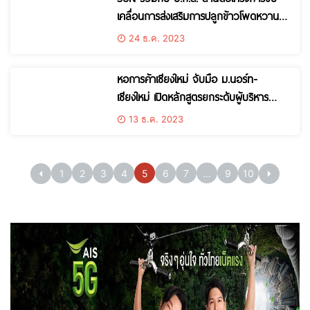
เคลื่อนการส่งเสริมการปลูกข้าวโพดหวาน
ด้วยเทคโนโลยีและนวัตกรรมทางการเกษตร
24 ธ.ค. 2023
หอการค้าเชียงใหม่ จับมือ ม.นอร์ท-
เชียงใหม่ เปิดหลักสูตรยกระดับผู้บริหาร
ระดับกลาง รุ่นที่ 1 CCA ACADEMY ให้ผู้
13 ธ.ค. 2023
สนใจทั่วประเทศเข้าร่วม
1
2
3
4
5
6
7
…
9
10