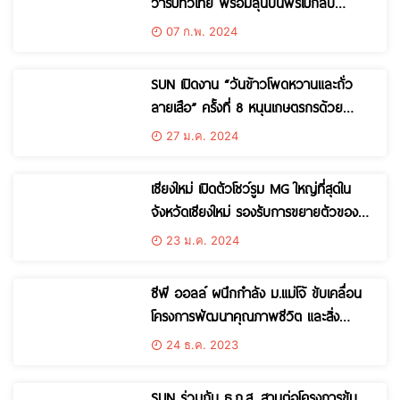
วาร์ปทั่วไทย พร้อมลุ้นบินฟรีไปกลับ
“เชียงใหม่-หัวหิน” รวม 3 รางวัล
07 ก.พ. 2024
SUN เปิดงาน “วันข้าวโพดหวานและถั่ว
ลายเสือ” ครั้งที่ 8 หนุนเกษตรกรด้วย
เทคโนโลยีนวัตกรรมเพื่อการเกษตรครบ
27 ม.ค. 2024
วงจร
เชียงใหม่ เปิดตัวโชว์รูม MG ใหญ่ที่สุดใน
จังหวัดเชียงใหม่ รองรับการขยายตัวของ
ลูกค้า มั่นใจปีนี้รถยนต์ไฟฟ้าเติบโตแบบก้าว
23 ม.ค. 2024
กระโดด
ซีพี ออลล์ ผนึกกำลัง ม.แม่โจ้ ขับเคลื่อน
โครงการพัฒนาคุณภาพชีวิต และสิ่ง
แวดล้อมชุมชน​ หวังเป็นต้นแบบดูแลป่าและ
24 ธ.ค. 2023
ชุมชนพึ่งพากันอย่างยั่งยืน
SUN ร่วมกับ ธ.ก.ส. สานต่อโครงการขับ