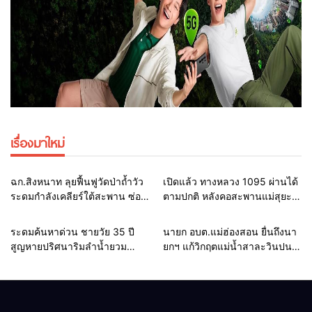
เรื่องมาใหม่
Home
แวดวงทหาร
Home
รอบรั้วทั่วไทย
ฉก.สิงหนาท ลุยฟื้นฟูวัดป่าถ้ำวัว
เปิดแล้ว ทางหลวง 1095 ผ่านได้
ระดมกำลังเคลียร์ใต้สะพาน ซ่อม
ตามปกติ หลังคอสะพานแม่สุยะ
คอสะพาน 1095 ช่วยชาวบ้านฝ่า
ขาดจากน้ำป่า รองผู้ว่าฯ
วิกฤตน้ำป่าหลาก
แม่ฮ่องสอน สั่งเฝ้าระวัง 24
Home
รอบรั้วทั่วไทย
Home
รอบรั้วทั่วไทย
ระดมค้นหาด่วน ชายวัย 35 ปี
นายก อบต.แม่ฮ่องสอน ยื่นถึงนา
ชั่วโมง
สูญหายปริศนาริมลำน้ำยวม
ยกฯ แก้วิกฤตแม่น้ำสาละวินปน
แม่ลาน้อย เปิดศูนย์ช่วยเหลือ เร่ง
เปื้อน พร้อมปลดล็อกกฎหมาย
ค้นหาทั้งทางน้ำและทางบก
พัฒนาสาธารณูปโภคเพื่อความ
อยู่รอดของชาวบ้าน