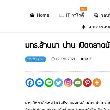
hot
Home
IT วาไรตี้
รอบร
เกษตรรอบต
มทร.ล้านนา น่าน เปิดตลาดน
12 ก.พ. 2021
697
รอบรั้วทั่วไทย
มหาวิทยาลัยเทคโนโลยีราชมงคลล้านนา น่าน ร่วมก
จังหวัดน่านและสมาพันธ์เกษตรกรรมยั่งยืน จัด “ตลาด