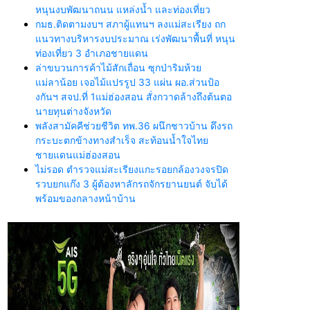
หนุนงบพัฒนาถนน แหล่งน้ำ และท่องเที่ยว
กมธ.ติดตามงบฯ สภาผู้แทนฯ ลงแม่สะเรียง ถก
แนวทางบริหารงบประมาณ เร่งพัฒนาพื้นที่ หนุน
ท่องเที่ยว 3 อำเภอชายแดน
ล่าขบวนการค้าไม้สักเถื่อน ซุกป่าริมห้วย
แม่ลาน้อย เจอไม้แปรรูป 33 แผ่น ผอ.ส่วนป้อ
งกันฯ สจป.ที่ 1แม่ฮ่องสอน สั่งกวาดล้างถึงต้นตอ
นายทุนต่างจังหวัด
พลังสามัคคีช่วยชีวิต ทพ.36 ผนึกชาวบ้าน ดึงรถ
กระบะตกข้างทางสำเร็จ สะท้อนน้ำใจไทย
ชายแดนแม่ฮ่องสอน
ไม่รอด ตำรวจแม่สะเรียงแกะรอยกล้องวงจรปิด
รวบยกแก๊ง 3 ผู้ต้องหาลักรถจักรยานยนต์ จับได้
พร้อมของกลางหน้าบ้าน