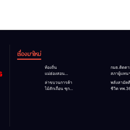
เรื่องมาใหม่
ท้องถิ่น
กมธ.ติดต
แม่ฮ่องสอน
สภาผู้แทน
สะท้อนเสียง
แม่สะเรียง
ล่าขบวนการค้า
พลังสามัคค
ประชาชน นา
แนวทางบร
ไม้สักเถื่อน ซุก
ชีวิต ทพ.3
ยกฯ อบต.-กำนัน
งบประมาณ 
ป่าริมห้วย
ชาวบ้าน ด
ยื่นหนังสือถึง
พัฒนาพื้นที
แม่ลาน้อย เจอไม้
กระบะตกข
กมธ.งบฯ สภาฯ
ท่องเที่ยว 3
แปรรูป 33 แผ่น
ทางสำเร็จ
ขอหนุนงบ
อำเภอชาย
ผอ.ส่วนป้องกันฯ
สะท้อนน้ำ
พัฒนาถนน
สจป.ที่
ชายแดน
แหล่งน้ำ และ
1แม่ฮ่องสอน สั่ง
แม่ฮ่องสอ
ท่องเที่ยว