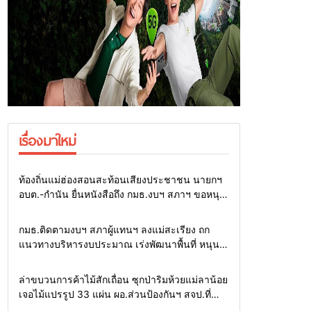
เรื่องมาใหม่
Home
รอบรั้วทั่วไทย
ท้องถิ่นแม่ฮ่องสอนสะท้อนเสียงประชาชน นายกฯ
อบต.-กำนัน ยื่นหนังสือถึง กมธ.งบฯ สภาฯ ขอหนุน
งบพัฒนาถนน แหล่งน้ำ และท่องเที่ยว
Home
รอบรั้วทั่วไทย
กมธ.ติดตามงบฯ สภาผู้แทนฯ ลงแม่สะเรียง ถก
แนวทางบริหารงบประมาณ เร่งพัฒนาพื้นที่ หนุน
ท่องเที่ยว 3 อำเภอชายแดน
Home
รอบรั้วทั่วไทย
ล่าขบวนการค้าไม้สักเถื่อน ซุกป่าริมห้วยแม่ลาน้อย
เจอไม้แปรรูป 33 แผ่น ผอ.ส่วนป้องกันฯ สจป.ที่
1แม่ฮ่องสอน สั่งกวาดล้างถึงต้นตอ นายทุนต่าง