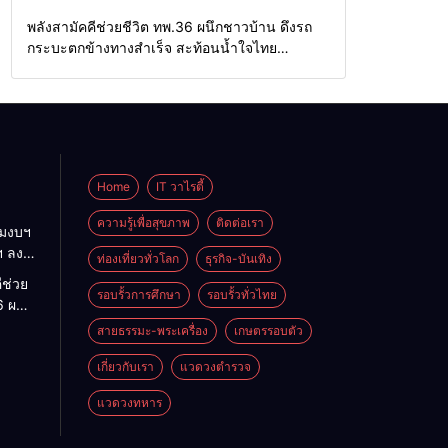
จังหวัด
Home
แวดวงทหาร
พลังสามัคคีช่วยชีวิต ทพ.36 ผนึกชาวบ้าน ดึงรถ
กระบะตกข้างทางสำเร็จ สะท้อนน้ำใจไทย
ชายแดนแม่ฮ่องสอน
Home
IT วาไรตี้
ความรู้เพื่อสุขภาพ
ติดต่อเรา
ามงบฯ
ฯ ลง
ท่องเที่ยวทั่วโลก
ธุรกิจ-บันเทิง
 ถก
ีช่วย
ิหาร
รอบรั้วการศึกษา
รอบรั้วทั่วไทย
6 ผนึก
เร่ง
ึงรถ
สายธรรมะ-พระเครื่อง
เกษตรรอบตัว
่ หนุน
้าง
เกี่ยวกับเรา
แวดวงตำรวจ
แดน
ใจไทย
แวดวงทหาร
น