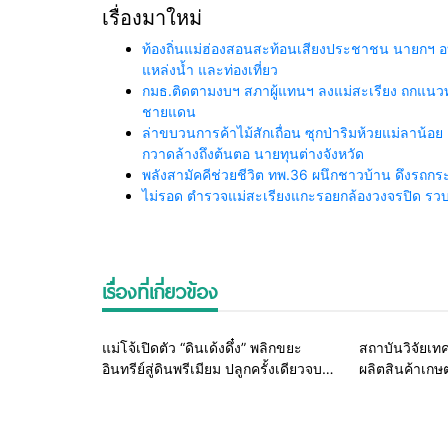
เรื่องมาใหม่
ท้องถิ่นแม่ฮ่องสอนสะท้อนเสียงประชาชน นายกฯ อ
แหล่งน้ำ และท่องเที่ยว
กมธ.ติดตามงบฯ สภาผู้แทนฯ ลงแม่สะเรียง ถกแนวทา
ชายแดน
ล่าขบวนการค้าไม้สักเถื่อน ซุกป่าริมห้วยแม่ลาน้อย 
กวาดล้างถึงต้นตอ นายทุนต่างจังหวัด
พลังสามัคคีช่วยชีวิต ทพ.36 ผนึกชาวบ้าน ดึงรถ
ไม่รอด ตำรวจแม่สะเรียงแกะรอยกล้องวงจรปิด รวบย
เรื่องที่เกี่ยวข้อง
Home
เกษตรรอบตัว
แม่โจ้เปิดตัว “ดินเด้งดึ๋ง” พลิกขยะ
สถาบันวิจัยเ
อินทรีย์สู่ดินพรีเมียม ปลูกครั้งเดียวจบ
ผลิตสินค้าเก
ไม่ต้องใส่ปุ๋ย
แบบมีส่วนร่