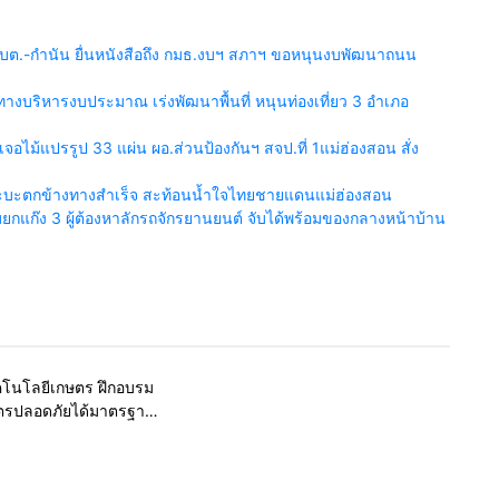
บต.-กำนัน ยื่นหนังสือถึง กมธ.งบฯ สภาฯ ขอหนุนงบพัฒนาถนน
งบริหารงบประมาณ เร่งพัฒนาพื้นที่ หนุนท่องเที่ยว 3 อำเภอ
เจอไม้แปรรูป 33 แผ่น ผอ.ส่วนป้องกันฯ สจป.ที่ 1แม่ฮ่องสอน สั่ง
กระบะตกข้างทางสำเร็จ สะท้อนน้ำใจไทยชายแดนแม่ฮ่องสอน
กแก๊ง 3 ผู้ต้องหาลักรถจักรยานยนต์ จับได้พร้อมของกลางหน้าบ้าน
รอบรั้วทั่วไทย
ทคโนโลยีเกษตร ฝึกอบรม
ษตรปลอดภัยได้มาตรฐาน
วมของชุมชนในลำปาง