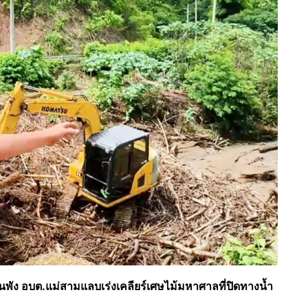
นพัง อบต.แม่สามแลบเร่งเคลียร์เศษไม้มหาศาลที่ปิดทางน้ำ