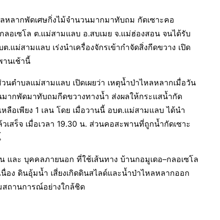
ว ไหลหลากพัดเศษกิ่งไม้จำนวนมากมาทับถม กัดเซาะคอ
อ–กลอเซโล ต.แม่สามแลบ อ.สบเมย จ.แม่ฮ่องสอน จนได้รับ
ต.แม่สามแลบ เร่งนำเครื่องจักรเข้ากำจัดสิ่งกีดขวาง เปิด
านเช้านี้
วนตำบลแม่สามแลบ เปิดเผยว่า เหตุน้ำป่าไหลหลากเมื่อวัน
ำนวนมากพัดมาทับถมกีดขวางทางน้ำ ส่งผลให้กระแสน้ำกัด
ลือเพียง 1 เลน โดย เมื่อวานนี้ อบต.แม่สามแลบ ได้นำ
้วเสร็จ เมื่อเวลา 19.30 น. ส่วนคอสะพานที่ถูกน้ำกัดเซาะ
้
น และ บุคคลภายนอก ที่ใช้เส้นทาง บ้านกอมูเดอ–กลอเซโล
เนื่อง ดินอุ้มน้ำ เสี่ยงเกิดดินสไลด์และน้ำป่าไหลหลากออก
ามสถานการณ์อย่างใกล้ชิด