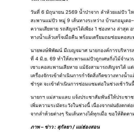
วันที่ 6 มิถุนายน 2569 น้ำป่าจาก ลำห้วยแม่ปั
สะพานแม่ปัว หมู่ 9 เส้นทางระหว่าง บ้านกอมูเด
ความเสียหาย รถสัญจรได้เพียง 1 ช่องทาง ล่าสุด อบ
ทางน้ำแล้วเสร็จเมื่อคืน พร้อมเตรียมถมซ่อมคอสะพ
นายพงษ์พิพัฒน์ มีเบญจมาศ นายกองค์การบริหารส่
ที่ 4 มิ.ย. 69 ทำให้สะพานแม่ปัวถูกเศษกิ่งไม้จ
เซาะคอสะพานเสียหาย แม้ยังสามารถสัญจรได้ แต่เห
เครื่องจักรเข้าดำเนินการกำจัดสิ่งกีดขวางทางน้ำแล
ชำรุด จะเข้าดำเนินการซ่อมแซมต่อในช่วงเช้าวันนี
นายกฯ แม่สามแลบ แจ้งประชาสัมพันธ์ให้ประชาช
เพิ่มความระมัดระวังในช่วงนี้ เนื่องจากฝนยังตกต่อ
จากลำห้วยต่างๆ ริมเส้นทางได้ทุกเมื่อ ขอให้ติดต
ภาพ – ข่าว : สุกัลยา / แม่ฮ่องสอน