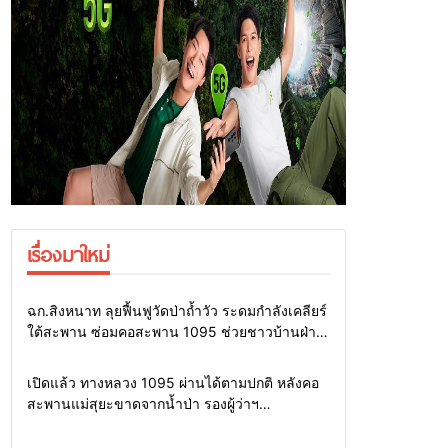
เรื่องมาใหม่
Home
แวดวงทหาร
ฉก.สิงหนาท ลุยฟื้นฟูวัดป่าถ้ำวัว ระดมกำลังเคลียร์
ใต้สะพาน ซ่อมคอสะพาน 1095 ช่วยชาวบ้านฝ่า
วิกฤตน้ำป่าหลาก
Home
รอบรั้วทั่วไทย
เปิดแล้ว ทางหลวง 1095 ผ่านได้ตามปกติ หลังคอ
สะพานแม่สุยะขาดจากน้ำป่า รองผู้ว่าฯ
แม่ฮ่องสอน สั่งเฝ้าระวัง 24 ชั่วโมง