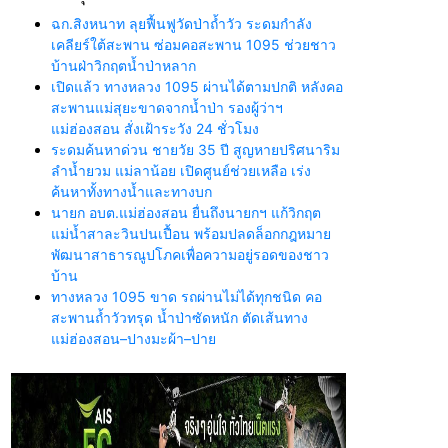
ฉก.สิงหนาท ลุยฟื้นฟูวัดป่าถ้ำวัว ระดมกำลัง
เคลียร์ใต้สะพาน ซ่อมคอสะพาน 1095 ช่วยชาว
บ้านฝ่าวิกฤตน้ำป่าหลาก
เปิดแล้ว ทางหลวง 1095 ผ่านได้ตามปกติ หลังคอ
สะพานแม่สุยะขาดจากน้ำป่า รองผู้ว่าฯ
แม่ฮ่องสอน สั่งเฝ้าระวัง 24 ชั่วโมง
ระดมค้นหาด่วน ชายวัย 35 ปี สูญหายปริศนาริม
ลำน้ำยวม แม่ลาน้อย เปิดศูนย์ช่วยเหลือ เร่ง
ค้นหาทั้งทางน้ำและทางบก
นายก อบต.แม่ฮ่องสอน ยื่นถึงนายกฯ แก้วิกฤต
แม่น้ำสาละวินปนเปื้อน พร้อมปลดล็อกกฎหมาย
พัฒนาสาธารณูปโภคเพื่อความอยู่รอดของชาว
บ้าน
ทางหลวง 1095 ขาด รถผ่านไม่ได้ทุกชนิด คอ
สะพานถ้ำวัวทรุด น้ำป่าซัดหนัก ตัดเส้นทาง
แม่ฮ่องสอน–ปางมะผ้า–ปาย