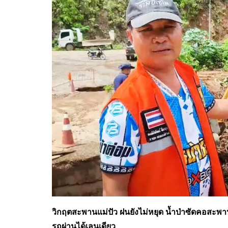
วิกฤตสะพานแม่ปัว ฝนยังไม่หยุด น้ำป่าซัดคอสะพา
รถผ่านได้เลนเดียว