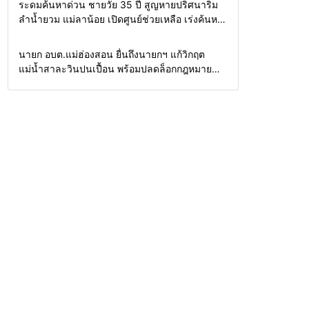
Home
รอบรั้วทั่วไทย
ระดมค้นหาด่วน ชายวัย 35 ปี สูญหายปริศนาริม
ลำน้ำยวม แม่ลาน้อย เปิดศูนย์ช่วยเหลือ เร่งค้นหา
ทั้งทางน้ำและทางบก
Home
รอบรั้วทั่วไทย
นายก อบต.แม่ฮ่องสอน ยื่นถึงนายกฯ แก้วิกฤต
แม่น้ำสาละวินปนเปื้อน พร้อมปลดล็อกกฎหมาย
พัฒนาสาธารณูปโภคเพื่อความอยู่รอดของชาว
บ้าน