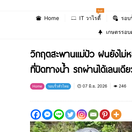
hot
Home
IT วาไรตี้
รอบร
เกษตรรอบต
วิกฤตสะพานแม่ปัว ฝนยังไม่ห
ที่ปิดทางน้ำ รถผ่านได้เลนเดีย
07 มิ.ย. 2026
246
Home
รอบรั้วทั่วไทย