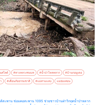
ินสไลด์
#ทางหลวงชนบท
#น้ำป่าไหลหลาก
#บ้านกอมูเดอ
ฮา
#เตือนภัยธรรมชาติ
#แม่สามแลบ
แม่ฮ่องสอน
ยร์ใต้สะพาน ซ่อมคอสะพาน 1095 ช่วยชาวบ้านฝ่าวิกฤตน้ำป่าหลาก