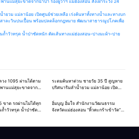
นแม่สุยะขาดจากน้ำป่า รองผู้ว่าฯ แม่ฮ่องสอน สั่งเฝ้าระวัง 24
ำยวม แม่ลาน้อย เปิดศูนย์ช่วยเหลือ เร่งค้นหาทั้งทางน้ำและทางบก
น้ำสาละวินปนเปื้อน พร้อมปลดล็อกกฎหมาย พัฒนาสาธารณูปโภคเพื่อ
้ำวัวทรุด น้ำป่าซัดหนัก ตัดเส้นทางแม่ฮ่องสอน–ปางมะผ้า–ปาย
Home
รอบรั้วทั่วไทย
Home
รอบรั้วทั่วไทย
หลวง 1095 ผ่านได้ตาม
ระดมค้นหาด่วน ชายวัย 35 ปี สูญหาย
ะพานแม่สุยะขาดจาก
ปริศนาริมลำน้ำยวม แม่ลาน้อย เปิด
าฯ แม่ฮ่องสอน สั่งเฝ้า
ศูนย์ช่วยเหลือ เร่งค้นหาทั้งทางน้ำและ
มง
ทางบก
Home
รอบรั้วทั่วไทย
Home
สายธรรมะ-พระเครื่อง
 ขาด รถผ่านไม่ได้ทุก
อิ่มบุญ อิ่มใจ สำนักงานวัฒนธรรม
้ำวัวทรุด น้ำป่าซัด
จังหวัดแม่ฮ่องสอน “หิ้วตะกร้าเข้าวัด”
ทางแม่ฮ่องสอน–ปางมะ
ลดพลาสติก หนุนของดีท้องถิ่น สืบสาน
วิถีพุทธอย่างยั่งยืน