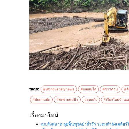
tags:
#Worldvarietynews
#กลอเซโล
#ข่าวด่วน
#ด
#ฝนตกหนัก
#สะพานแม่ปัว
#อุทกภัย
#เจียงใหม่บ้านเ
เรื่องมาใหม่
ฉก.สิงหนาท ลุยฟื้นฟูวัดป่าถ้ำวัว ระดมกำลังเคลี