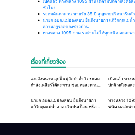
เปิดแล้ว ทางหลวง 1095 ผ่านได้ตามปกติ หลังคอสะพา
ชั่วโมง
ระดมค้นหาด่วน ชายวัย 35 ปี สูญหายปริศนาริมลำน้
นายก อบต.แม่ฮ่องสอน ยื่นถึงนายกฯ แก้วิกฤตแม่
ความอยู่รอดของชาวบ้าน
ทางหลวง 1095 ขาด รถผ่านไม่ได้ทุกชนิด คอสะพานถ
เรื่องที่เกี่ยวข้อง
Home
แวดวงทหาร
ฉก.สิงหนาท ลุยฟื้นฟูวัดป่าถ้ำวัว ระดม
เปิดแล้ว ทาง
กำลังเคลียร์ใต้สะพาน ซ่อมคอสะพาน
ปกติ หลังคอส
1095 ช่วยชาวบ้านฝ่าวิกฤตน้ำป่าหลาก
น้ำป่า รองผู้ว่
ระวัง 24 ชั่วโ
Home
รอบรั้วทั่วไทย
นายก อบต.แม่ฮ่องสอน ยื่นถึงนายกฯ
ทางหลวง 1095
แก้วิกฤตแม่น้ำสาละวินปนเปื้อน พร้อม
ชนิด คอสะพานถ
ปลดล็อกกฎหมาย พัฒนา
หนัก ตัดเส้น
สาธารณูปโภคเพื่อความอยู่รอดของ
ผ้า–ปาย
ชาวบ้าน