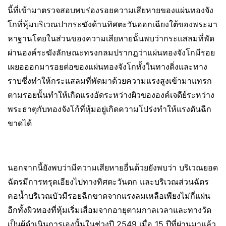
นี้ที่เข้ามาตรวจสอบพบร่องรอยความเสียหายของแผ่นทองจัง
โกที่หุ้มบริเวณปากระฆังด้านทิศตะวันออกเฉียงใต้ของพระมา
หาฐานโดยในส่วนของความเสียหายนั้นพบว่ากระแสลมที่พัด
ผ่านองค์ระฆังลักษณะทรงกลมปรากฎว่าแผ่นทองจังโกมีรอย
เผยอออกมารอยต่อของแผ่นทองจังโกทั้งในทางดิ่งและทาง
ราบซึ่งทำให้กระแสลมที่พัดมาด้วยความแรงสูงเข้ามาแทรก
ตามรอยนั้นทำให้เกิดแรงอัดระหว่างผิวขององค์เจดีย์ระหว่าง
พระธาตุกับทองจังโก้ที่หุ้มอยู่เกิดความโปร่งทำให้แรงดันฉีก
ขาดได้
นอกจากนี้ยังพบว่ามีความเสียหายอื่นด้วยยังพบว่า บริเวณยอด
ฉัตรมีการทรุดเอียงไปทางทิศตะวันตก และบริเวณส่วนฉัตร
คอน้ำบริเวณบัวมีรอยฉีกขาดจากแรงลมเหลือเพียงไม่กี่แผ่น
อีกทั้งผิวทองที่หุ้มเริ่มเสื่อมจากอายุตามกาลเวลาและทางวัด
เป็นผู้ดำเนินการเองนั้นในช่วงปี 2549 เมื่อ 15 ปีที่ผ่านมาแล้ว