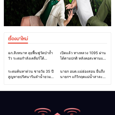
เรื่องมาใหม่
Home
แวดวงทหาร
Home
รอบรั้วทั่วไทย
ฉก.สิงหนาท ลุยฟื้นฟูวัดป่าถ้ำ
เปิดแล้ว ทางหลวง 1095 ผ่าน
วัว ระดมกำลังเคลียร์ใต้
ได้ตามปกติ หลังคอสะพานแม่
สะพาน ซ่อมคอสะพาน 1095
สุยะขาดจากน้ำป่า รองผู้ว่าฯ
ช่วยชาวบ้านฝ่าวิกฤตน้ำป่า
แม่ฮ่องสอน สั่งเฝ้าระวัง 24
Home
รอบรั้วทั่วไทย
Home
รอบรั้วทั่วไทย
ระดมค้นหาด่วน ชายวัย 35 ปี
นายก อบต.แม่ฮ่องสอน ยื่นถึง
หลาก
ชั่วโมง
สูญหายปริศนาริมลำน้ำยวม
นายกฯ แก้วิกฤตแม่น้ำสาละ
แม่ลาน้อย เปิดศูนย์ช่วยเหลือ
วินปนเปื้อน พร้อมปลดล็อก
เร่งค้นหาทั้งทางน้ำและทางบก
กฎหมาย พัฒนา
สาธารณูปโภคเพื่อความอยู่
รอดของชาวบ้าน