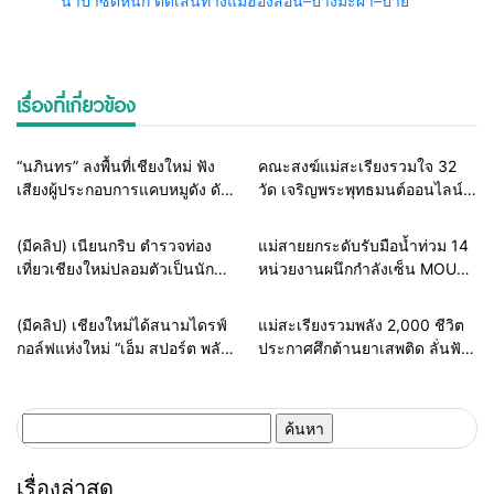
น้ำป่าซัดหนัก ตัดเส้นทางแม่ฮ่องสอน–ปางมะผ้า–ปาย
เรื่องที่เกี่ยวข้อง
Home
ธุรกิจ-บันเทิง
Home
สายธรรมะ-พระเครื่อง
“นภินทร” ลงพื้นที่เชียงใหม่ ฟัง
คณะสงฆ์แม่สะเรียงรวมใจ 32
เสียงผู้ประกอบการแคบหมูดัง ดัน
วัด เจริญพระพุทธมนต์ออนไลน์
แพลตฟอร์มไทย สู้ยักษ์ใหญ่ต่าง
เฉลิมพระเกียรติในหลวง ร่วมส่ง
ชาติ ยกระดับ SMEs
พลังแห่งศรัทธาถวายเป็นพระ
Home
แวดวงตำรวจ
Home
รอบรั้วทั่วไทย
(มีคลิป) เนียนกริบ ตำรวจท่อง
แม่สายยกระดับรับมือน้ำท่วม 14
ราชกุศล
เที่ยวเชียงใหม่ปลอมตัวเป็นนัก
หน่วยงานผนึกกำลังเซ็น MOU
ท่องเที่ยวชาวเม็กซิโก ล่อซื้อจับ
ซ้อมแผนเผชิญเหตุอุทกภัย เตรียม
ต่างด้าวเปิดทัวร์เถื่อน รับบทไกด์
พร้อมช่วยประชาชนทุก
Home
ธุรกิจ-บันเทิง
Home
รอบรั้วทั่วไทย
(มีคลิป) เชียงใหม่ได้สนามไดรฟ์
แม่สะเรียงรวมพลัง 2,000 ชีวิต
ผิดกฎหมาย
สถานการณ์
กอล์ฟแห่งใหม่ “เอ็ม สปอร์ต พลัส”
ประกาศศึกต้านยาเสพติด ลั่นฟัน
ทุ่มงบกว่า 100 ล้าน เปิด 128
ไม่เลี้ยงหากเจ้าหน้าที่รัฐเอี่ยว
เลน ยกระดับสู่ Sports &
Lifestyle Destination
ค้นหา
สำหรับ:
เรื่องล่าสุด