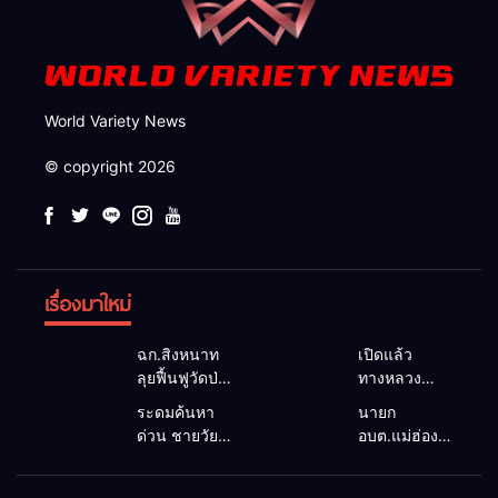
World Variety News
© copyright 2026
เรื่องมาใหม่
ฉก.สิงหนาท
เปิดแล้ว
ลุยฟื้นฟูวัดป่า
ทางหลวง
ถ้ำวัว ระดม
1095 ผ่านได้
ระดมค้นหา
นายก
กำลังเคลียร์
ตามปกติ หลัง
ด่วน ชายวัย
อบต.แม่ฮ่องสอน
ใต้สะพาน
คอสะพานแม่
35 ปี สูญหาย
ยื่นถึงนายกฯ
ซ่อมคอ
สุยะขาดจาก
ปริศนาริมลำ
แก้วิกฤตแม่น้ำ
สะพาน 1095
น้ำป่า รองผู้