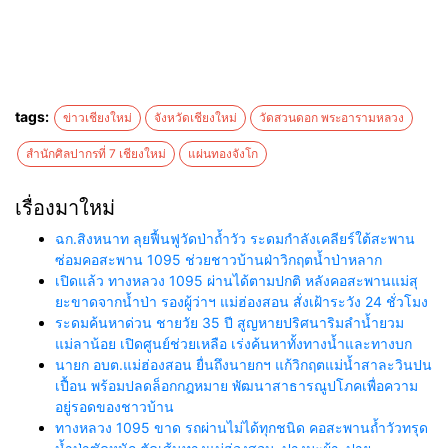
tags:
ข่าวเชียงใหม่
จังหวัดเชียงใหม่
วัดสวนดอก พระอารามหลวง
สำนักศิลปากรที่ 7 เชียงใหม่
แผ่นทองจังโก
เรื่องมาใหม่
ฉก.สิงหนาท ลุยฟื้นฟูวัดป่าถ้ำวัว ระดมกำลังเคลียร์ใต้สะพาน
ซ่อมคอสะพาน 1095 ช่วยชาวบ้านฝ่าวิกฤตน้ำป่าหลาก
เปิดแล้ว ทางหลวง 1095 ผ่านได้ตามปกติ หลังคอสะพานแม่สุ
ยะขาดจากน้ำป่า รองผู้ว่าฯ แม่ฮ่องสอน สั่งเฝ้าระวัง 24 ชั่วโมง
ระดมค้นหาด่วน ชายวัย 35 ปี สูญหายปริศนาริมลำน้ำยวม
แม่ลาน้อย เปิดศูนย์ช่วยเหลือ เร่งค้นหาทั้งทางน้ำและทางบก
นายก อบต.แม่ฮ่องสอน ยื่นถึงนายกฯ แก้วิกฤตแม่น้ำสาละวินปน
เปื้อน พร้อมปลดล็อกกฎหมาย พัฒนาสาธารณูปโภคเพื่อความ
อยู่รอดของชาวบ้าน
ทางหลวง 1095 ขาด รถผ่านไม่ได้ทุกชนิด คอสะพานถ้ำวัวทรุด