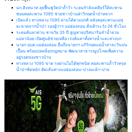
ฉก.สิงหนาท ลุยฟื้นฟูวัดป่าถ้ำวัว ระดมกำลังเคลียร์ใต้สะพาน
ซ่อมคอสะพาน 1095 ช่วยชาวบ้านฝ่าวิกฤตน้ำป่าหลาก
เปิดแล้ว ทางหลวง 1095 ผ่านได้ตามปกติ หลังคอสะพานแม่สุ
ยะขาดจากน้ำป่า รองผู้ว่าฯ แม่ฮ่องสอน สั่งเฝ้าระวัง 24 ชั่วโมง
ระดมค้นหาด่วน ชายวัย 35 ปี สูญหายปริศนาริมลำน้ำยวม
แม่ลาน้อย เปิดศูนย์ช่วยเหลือ เร่งค้นหาทั้งทางน้ำและทางบก
นายก อบต.แม่ฮ่องสอน ยื่นถึงนายกฯ แก้วิกฤตแม่น้ำสาละวินปน
เปื้อน พร้อมปลดล็อกกฎหมาย พัฒนาสาธารณูปโภคเพื่อความ
อยู่รอดของชาวบ้าน
ทางหลวง 1095 ขาด รถผ่านไม่ได้ทุกชนิด คอสะพานถ้ำวัวทรุด
น้ำป่าซัดหนัก ตัดเส้นทางแม่ฮ่องสอน–ปางมะผ้า–ปาย