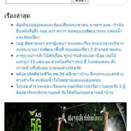
สำหรับ:
เรื่องล่าสุด
ท้องถิ่นแม่ฮ่องสอนสะท้อนเสียงประชาชน นายกฯ อบต.-กำนัน
ยื่นหนังสือถึง กมธ.งบฯ สภาฯ ขอหนุนงบพัฒนาถนน แหล่งน้ำ
และท่องเที่ยว
กมธ.ติดตามงบฯ สภาผู้แทนฯ ลงแม่สะเรียง ถกแนวทางบริหาร
งบประมาณ เร่งพัฒนาพื้นที่ หนุนท่องเที่ยว 3 อำเภอชายแดน
ล่าขบวนการค้าไม้สักเถื่อน ซุกป่าริมห้วยแม่ลาน้อย เจอไม้
แปรรูป 33 แผ่น ผอ.ส่วนป้องกันฯ สจป.ที่ 1แม่ฮ่องสอน สั่ง
กวาดล้างถึงต้นตอ นายทุนต่างจังหวัด
พลังสามัคคีช่วยชีวิต ทพ.36 ผนึกชาวบ้าน ดึงรถกระบะตกข้าง
ทางสำเร็จ สะท้อนน้ำใจไทยชายแดนแม่ฮ่องสอน
ไม่รอด ตำรวจแม่สะเรียงแกะรอยกล้องวงจรปิด รวบยกแก๊ง 3 ผู้
ต้องหาลักรถจักรยานยนต์ จับได้พร้อมของกลางหน้าบ้าน