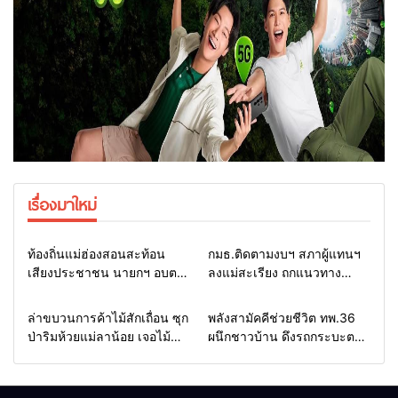
เรื่องมาใหม่
Home
รอบรั้วทั่วไทย
Home
รอบรั้วทั่วไทย
ท้องถิ่นแม่ฮ่องสอนสะท้อน
กมธ.ติดตามงบฯ สภาผู้แทนฯ
เสียงประชาชน นายกฯ อบต.-
ลงแม่สะเรียง ถกแนวทาง
กำนัน ยื่นหนังสือถึง กมธ.งบฯ
บริหารงบประมาณ เร่งพัฒนา
สภาฯ ขอหนุนงบพัฒนาถนน
พื้นที่ หนุนท่องเที่ยว 3 อำเภอ
Home
รอบรั้วทั่วไทย
Home
แวดวงทหาร
ล่าขบวนการค้าไม้สักเถื่อน ซุก
พลังสามัคคีช่วยชีวิต ทพ.36
แหล่งน้ำ และท่องเที่ยว
ชายแดน
ป่าริมห้วยแม่ลาน้อย เจอไม้
ผนึกชาวบ้าน ดึงรถกระบะตก
แปรรูป 33 แผ่น ผอ.ส่วนป้อ
ข้างทางสำเร็จ สะท้อนน้ำใจ
งกันฯ สจป.ที่ 1แม่ฮ่องสอน สั่ง
ไทยชายแดนแม่ฮ่องสอน
กวาดล้างถึงต้นตอ นายทุนต่าง