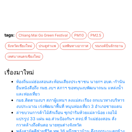
tags:
Chiang Mai Go Green Festival
PM10
PM2.5
จังหวัดเชียงใหม่
ประตูท่าแพ
มลพิษทางอากาศ
รณรงค์ปั่นจักรยาน
เทศบาลนครเชียงใหม่
เรื่องมาใหม่
ท้องถิ่นแม่ฮ่องสอนสะท้อนเสียงประชาชน นายกฯ อบต.-กำนัน
ยื่นหนังสือถึง กมธ.งบฯ สภาฯ ขอหนุนงบพัฒนาถนน แหล่งน้ำ
และท่องเที่ยว
กมธ.ติดตามงบฯ สภาผู้แทนฯ ลงแม่สะเรียง ถกแนวทางบริหาร
งบประมาณ เร่งพัฒนาพื้นที่ หนุนท่องเที่ยว 3 อำเภอชายแดน
ล่าขบวนการค้าไม้สักเถื่อน ซุกป่าริมห้วยแม่ลาน้อย เจอไม้
แปรรูป 33 แผ่น ผอ.ส่วนป้องกันฯ สจป.ที่ 1แม่ฮ่องสอน สั่ง
กวาดล้างถึงต้นตอ นายทุนต่างจังหวัด
พลังสามัคคีช่วยชีวิต ทพ.36 ผนึกชาวบ้าน ดึงรถกระบะตกข้าง