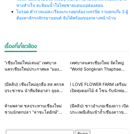
ทางสำเร็จ สะท้อนน้ำใจไทยชายแดนแม่ฮ่องสอน
ไม่รอด ตำรวจแม่สะเรียงแกะรอยกล้องวงจรปิด รวบยกแก๊ง 3 ผู้
ต้องหาลักรถจักรยานยนต์ จับได้พร้อมของกลางหน้าบ้าน
เรื่องที่เกี่ยวข้อง
Home
รอบรั้วทั่วไทย
Home
ท่องเที่ยวทั่วโลก
“เชียงใหม่ใหม่เสมอ” เทศบาล
​เทศบาลนครเชียงใหม่ จัดใหญ่
นครเชียงใหม่ประกาศผล “มอง
“World Songkran Thaphae
เมืองผ่านเลนส์” ประกวด
Chiangmai 2026” เนรมิตท่าแพ
ภาพถ่าย-วิดีโอ สุดสร้างสรรค์
สู่เวทีโลก
Home
รอบรั้วทั่วไทย
Home
ท่องเที่ยวทั่วโลก
(มีคลิป) เชียงใหม่ลุกฮือ สส.พรรค
I LOVE FLOWER FARM เตรียม
เปิดพื้นที่โชว์ผลงานตลอดเดือน
ประชาชน นำทีมจิตอาสา ลุยลบ
เปิดทุ่งดอกไม้ 4 โซน รับนักท่อง
มิถุนายน
กราฟฟิตี้เถื่อนกลางเมือง ก่อนยู
เที่ยวช่วงไฮซีซั่น 12 ต.ค. 66 นี้
เนสโกตรวจ มิ.ย. นี้
รอบรั้วทั่วไทย
สายธรรมะ-พระเครื่อง
ห้ามพลาด ชลประทานเชียงใหม่
(มีคลิป) ชาวอำเภอเชียงดาว เปิด
ชวนนักตกปลา “ล่าชะโดยักษ์”
ประเพณีเดินเข้าถ้ำเชียงดาวขอ
จิบกาแฟสันเขื่อนอ่างแม่จอก
พรสิ่งศักดิ์สิทธิ์คุ้มครองเนื่องใน
หลวง
วันวิสาขบูชา
ค้นหา