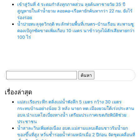
เข้าสู่วันที่ 4 ระดมกำลังทุกภาคส่วน ลุยค้นหาชายวัย 35 ปี
สูญหายในลำน้ำยวม ลอยคอ–เรือคายักค้นหากว่า 22 กม. ยังไร้
ร่องรอย
น้ำปายทะลุจุดวิกฤติ ทะลักท่วมพื้นที่เกษตร–บ้านเรือน สะพานซู
ตองเป้ถูกซัดขาดเพิ่มเกือบ 10 เมตร นาข้าวกุงไม้สักเสียหายกว่า
100 ไร่
ค้นหา
สำหรับ:
เรื่องล่าสุด
แม่สะเรียงระทึก ตลิ่งแม่น้ำพังลึก 5 เมตร กว้าง 30 เมตร
กระทบบ้านอย่างน้อย 3 หลัง นายก ทต.เมืองยวมใต้เร่งประสาน
อบจ.นำแบคโฮเบี่ยงทางน้ำ เตรียมประกาศเขตภัยพิบัติช่วย
ประชาชน
น้ำสาละวินเพิ่มต่อเนื่อง อบต.แม่สามแลบเตือนชาวริมน้ำยก
ของขึ้นที่สูง หวั่นซ้ำรอยน้ำท่วมหนักเมื่อ 2 ปีก่อน จัดชุดเคลื่อนที่