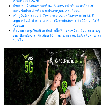
เร็วเฝ้าระวัง 24 ชม.
น้ำแม่สะเรียงกัดเซาะตลิ่งพัง 5 เมตร หน้าดินถล่มกว้าง 30
เมตร จ่อบ้าน 3 หลัง นายอำเภอรุดสั่งเร่งแก้ด่วน
เข้าสู่วันที่ 4 ระดมกำลังทุกภาคส่วน ลุยค้นหาชายวัย 35 ปี
สูญหายในลำน้ำยวม ลอยคอ–เรือคายักค้นหากว่า 22 กม. ยังไร้
ร่องรอย
น้ำปายทะลุจุดวิกฤติ ทะลักท่วมพื้นที่เกษตร–บ้านเรือน สะพานซู
ตองเป้ถูกซัดขาดเพิ่มเกือบ 10 เมตร นาข้าวกุงไม้สักเสียหายกว่า
100 ไร่