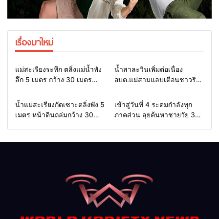
เรื่องมาใหม่
Home
รอบรั้วทั่วไทย
Home
รอบรั้วทั่วไทย
แม่สะเรียงระทึก ตลิ่งแม่น้ำพัง
น้ำสาละวินเพิ่มต่อเนื่อง
ลึก 5 เมตร กว้าง 30 เมตร
อบต.แม่สามแลบเตือนชาวริม
กระทบบ้านอย่างน้อย 3 หลัง
น้ำยกของขึ้นที่สูง หวั่นซ้ำรอย
นายก ทต.เมืองยวมใต้เร่ง
น้ำท่วมหนักเมื่อ 2 ปีก่อน จัด
Home
รอบรั้วทั่วไทย
Home
รอบรั้วทั่วไทย
น้ำแม่สะเรียงกัดเซาะตลิ่งพัง 5
เข้าสู่วันที่ 4 ระดมกำลังทุก
ประสาน อบจ.นำแบคโฮเบี่ยง
ชุดเคลื่อนที่เร็วเฝ้าระวัง 24
เมตร หน้าดินถล่มกว้าง 30
ภาคส่วน ลุยค้นหาชายวัย 35
ทางน้ำ เตรียมประกาศเขตภัย
ชม.
เมตร จ่อบ้าน 3 หลัง นาย
ปีสูญหายในลำน้ำยวม
พิบัติช่วยประชาชน
อำเภอรุดสั่งเร่งแก้ด่วน
ลอยคอ–เรือคายักค้นหากว่า 22
กม. ยังไร้ร่องรอย