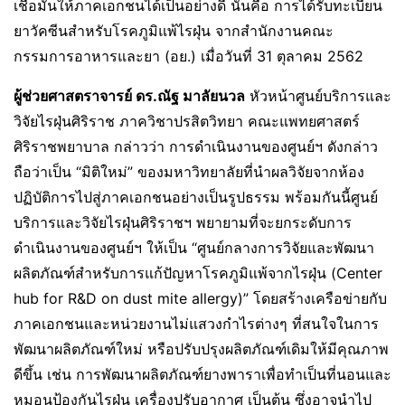
เชื่อมั่นให้ภาคเอกชนได้เป็นอย่างดี นั่นคือ การได้รับทะเบียน
ยาวัคซีนสำหรับโรคภูมิแพ้ไรฝุ่น จากสำนักงานคณะ
กรรมการอาหารและยา (อย.) เมื่อวันที่ 31 ตุลาคม 2562
ผู้ช่วยศาสตราจารย์ ดร.ณัฐ มาลัยนวล
หัวหน้าศูนย์บริการและ
วิจัยไรฝุ่นศิริราช ภาควิชาปรสิตวิทยา คณะแพทยศาสตร์
ศิริราชพยาบาล กล่าวว่า การดำเนินงานของศูนย์ฯ ดังกล่าว
ถือว่าเป็น “มิติใหม่” ของมหาวิทยาลัยที่นำผลวิจัยจากห้อง
ปฏิบัติการไปสู่ภาคเอกชนอย่างเป็นรูปธรรม พร้อมกันนี้ศูนย์
บริการและวิจัยไรฝุ่นศิริราชฯ พยายามที่จะยกระดับการ
ดำเนินงานของศูนย์ฯ ให้เป็น “ศูนย์กลางการวิจัยและพัฒนา
ผลิตภัณฑ์สำหรับการแก้ปัญหาโรคภูมิแพ้จากไรฝุ่น (Center
hub for R&D on dust mite allergy)” โดยสร้างเครือข่ายกับ
ภาคเอกชนและหน่วยงานไม่แสวงกำไรต่างๆ ที่สนใจในการ
พัฒนาผลิตภัณฑ์ใหม่ หรือปรับปรุงผลิตภัณฑ์เดิมให้มีคุณภาพ
ดีขึ้น เช่น การพัฒนาผลิตภัณฑ์ยางพาราเพื่อทำเป็นที่นอนและ
หมอนป้องกันไรฝุ่น เครื่องปรับอากาศ เป็นต้น ซึ่งอาจนำไป