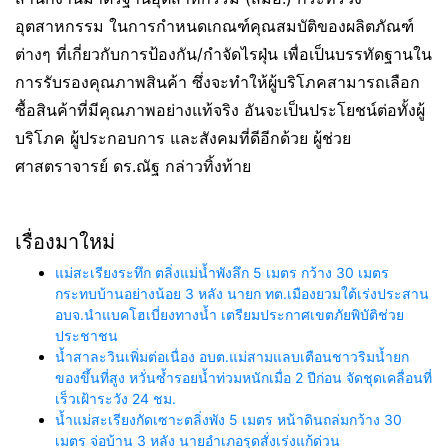
อุตสาหกรรม ในการกำหนดเกณฑ์คุณสมบัติของผลิตภัณฑ์
ต่างๆ ที่เกี่ยวกับการป้องกัน/กำจัดไรฝุ่น เพื่อเป็นบรรทัดฐานใน
การรับรองคุณภาพสินค้า ซึ่งจะทำให้ผู้บริโภคสามารถเลือก
ซื้อสินค้าที่มีคุณภาพอย่างแท้จริง อันจะเป็นประโยชน์ต่อทั้งผู้
บริโภค ผู้ประกอบการ และสังคมที่ดีอีกด้วย ผู้ช่วย
ศาสตราจารย์ ดร.ณัฐ กล่าวทิ้งท้าย
เรื่องมาใหม่
แม่สะเรียงระทึก ตลิ่งแม่น้ำพังลึก 5 เมตร กว้าง 30 เมตร
กระทบบ้านอย่างน้อย 3 หลัง นายก ทต.เมืองยวมใต้เร่งประสาน
อบจ.นำแบคโฮเบี่ยงทางน้ำ เตรียมประกาศเขตภัยพิบัติช่วย
ประชาชน
น้ำสาละวินเพิ่มต่อเนื่อง อบต.แม่สามแลบเตือนชาวริมน้ำยก
ของขึ้นที่สูง หวั่นซ้ำรอยน้ำท่วมหนักเมื่อ 2 ปีก่อน จัดชุดเคลื่อนที่
เร็วเฝ้าระวัง 24 ชม.
น้ำแม่สะเรียงกัดเซาะตลิ่งพัง 5 เมตร หน้าดินถล่มกว้าง 30
เมตร จ่อบ้าน 3 หลัง นายอำเภอรุดสั่งเร่งแก้ด่วน