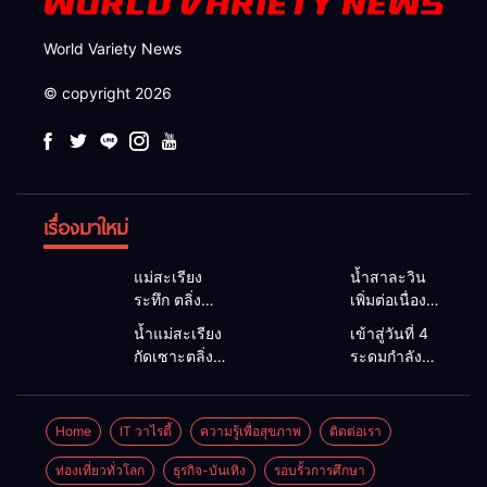
World Variety News
© copyright 2026
เรื่องมาใหม่
แม่สะเรียง
น้ำสาละวิน
ระทึก ตลิ่ง
เพิ่มต่อเนื่อง
แม่น้ำพังลึก 5
อบต.แม่สาม
น้ำแม่สะเรียง
เข้าสู่วันที่ 4
เมตร กว้าง
แลบเตือนชาว
กัดเซาะตลิ่ง
ระดมกำลังทุก
30 เมตร
ริมน้ำยกของ
พัง 5 เมตร
ภาคส่วน ลุย
กระทบบ้าน
ขึ้นที่สูง หวั่น
หน้าดินถล่ม
ค้นหาชายวัย
อย่างน้อย 3
ซ้ำรอยน้ำท่วม
กว้าง 30
35 ปีสูญหาย
Home
IT วาไรตี้
ความรู้เพื่อสุขภาพ
ติดต่อเรา
หลัง นายก
หนักเมื่อ 2 ปี
เมตร จ่อบ้าน
ในลำน้ำยวม
ทต.เมืองยวม
ก่อน จัดชุด
3 หลัง นาย
ลอยคอ–เรือ
ท่องเที่ยวทั่วโลก
ธุรกิจ-บันเทิง
รอบรั้วการศึกษา
ใต้เร่ง
เคลื่อนที่เร็ว