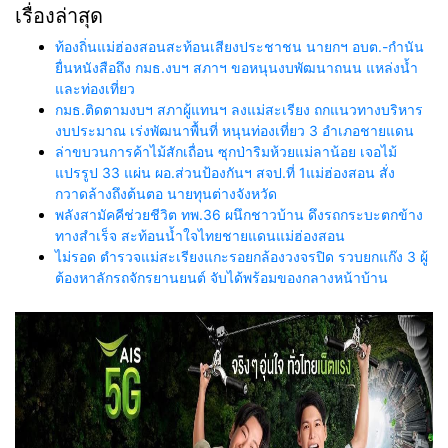
เรื่องล่าสุด
ท้องถิ่นแม่ฮ่องสอนสะท้อนเสียงประชาชน นายกฯ อบต.-กำนัน
ยื่นหนังสือถึง กมธ.งบฯ สภาฯ ขอหนุนงบพัฒนาถนน แหล่งน้ำ
และท่องเที่ยว
กมธ.ติดตามงบฯ สภาผู้แทนฯ ลงแม่สะเรียง ถกแนวทางบริหาร
งบประมาณ เร่งพัฒนาพื้นที่ หนุนท่องเที่ยว 3 อำเภอชายแดน
ล่าขบวนการค้าไม้สักเถื่อน ซุกป่าริมห้วยแม่ลาน้อย เจอไม้
แปรรูป 33 แผ่น ผอ.ส่วนป้องกันฯ สจป.ที่ 1แม่ฮ่องสอน สั่ง
กวาดล้างถึงต้นตอ นายทุนต่างจังหวัด
พลังสามัคคีช่วยชีวิต ทพ.36 ผนึกชาวบ้าน ดึงรถกระบะตกข้าง
ทางสำเร็จ สะท้อนน้ำใจไทยชายแดนแม่ฮ่องสอน
ไม่รอด ตำรวจแม่สะเรียงแกะรอยกล้องวงจรปิด รวบยกแก๊ง 3 ผู้
ต้องหาลักรถจักรยานยนต์ จับได้พร้อมของกลางหน้าบ้าน