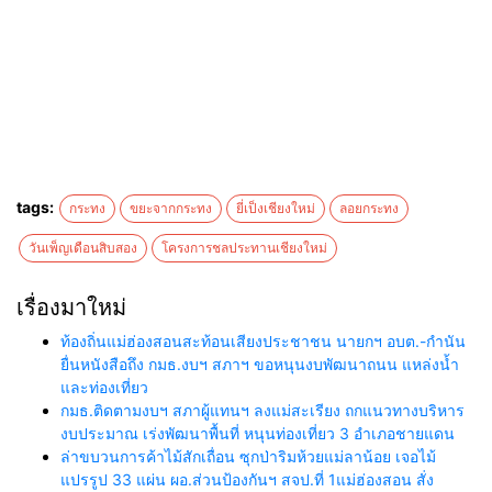
tags:
กระทง
ขยะจากกระทง
ยี่เป็งเชียงใหม่
ลอยกระทง
วันเพ็ญเดือนสิบสอง
โครงการชลประทานเชียงใหม่
เรื่องมาใหม่
ท้องถิ่นแม่ฮ่องสอนสะท้อนเสียงประชาชน นายกฯ อบต.-กำนัน
ยื่นหนังสือถึง กมธ.งบฯ สภาฯ ขอหนุนงบพัฒนาถนน แหล่งน้ำ
และท่องเที่ยว
กมธ.ติดตามงบฯ สภาผู้แทนฯ ลงแม่สะเรียง ถกแนวทางบริหาร
งบประมาณ เร่งพัฒนาพื้นที่ หนุนท่องเที่ยว 3 อำเภอชายแดน
ล่าขบวนการค้าไม้สักเถื่อน ซุกป่าริมห้วยแม่ลาน้อย เจอไม้
แปรรูป 33 แผ่น ผอ.ส่วนป้องกันฯ สจป.ที่ 1แม่ฮ่องสอน สั่ง