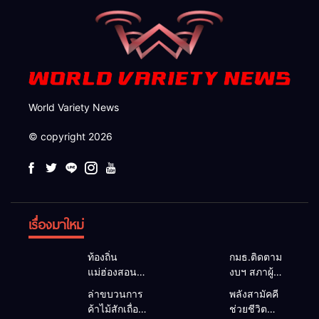
World Variety News
© copyright 2026
เรื่องมาใหม่
ท้องถิ่น
กมธ.ติดตาม
แม่ฮ่องสอน
งบฯ สภาผู้
สะท้อนเสียง
แทนฯ ลง
ล่าขบวนการ
พลังสามัคคี
ประชาชน นา
แม่สะเรียง ถก
ค้าไม้สักเถื่อน
ช่วยชีวิต
ยกฯ อบต.-
แนวทาง