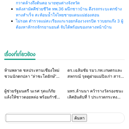
กวาดล้างถึงต้นตอ นายทุนต่างจังหวัด
พลังสามัคคีช่วยชีวิต ทพ.36 ผนึกชาวบ้าน ดึงรถกระบะตกข้าง
ทางสำเร็จ สะท้อนน้ำใจไทยชายแดนแม่ฮ่องสอน
ไม่รอด ตำรวจแม่สะเรียงแกะรอยกล้องวงจรปิด รวบยกแก๊ง 3 ผู้
ต้องหาลักรถจักรยานยนต์ จับได้พร้อมของกลางหน้าบ้าน
เรื่องที่เกี่ยวข้อง
รอบรั้วทั่วไทย
รอบรั้วทั่วไทย
ห้ามพลาด ชลประทานเชียงใหม่
ดร.เฉลิมชัย รมว.กท.เกษตรและ
ชวนนักตกปลา “ล่าชะโดยักษ์”
สหกรณ์ รุดดูฝายแม่ปิงเก่า สารภี
จิบกาแฟสันเขื่อนอ่างแม่จอก
เตรียมน้ำช่วงฤดูแล้ง และแหล่ง
หลวง
น้ำป้องกันไฟป่าหมอกควัน
รอบรั้วทั่วไทย
รอบรั้วทั่วไทย
ผู้ช่วยรัฐมนตรี นเรศ รุดแก้ภัย
มทร.ล้านนา คว้ารางวัลรองชนะ
แล้งให้ชาวดอยหล่อ พร้อมกำชับ
เลิศอันดับที่ 1 ประกวดกระทง
ให้ชลประทานเตรียมน้ำสำรอง
ใหญ่ยี่เป็งเชียงใหม่ 2563
ป้องกันในช่วงฤดูแล้งในเชียงใหม่
ค้นหา
สำหรับ: