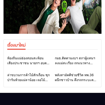
เรื่องมาใหม่
Home
รอบรั้วทั่วไทย
Home
รอบรั้วทั่วไทย
ท้องถิ่นแม่ฮ่องสอนสะท้อน
กมธ.ติดตามงบฯ สภาผู้แทนฯ
เสียงประชาชน นายกฯ อบต.-
ลงแม่สะเรียง ถกแนวทาง
กำนัน ยื่นหนังสือถึง กมธ.งบฯ
บริหารงบประมาณ เร่งพัฒนา
สภาฯ ขอหนุนงบพัฒนาถนน
พื้นที่ หนุนท่องเที่ยว 3 อำเภอ
Home
รอบรั้วทั่วไทย
Home
แวดวงทหาร
ล่าขบวนการค้าไม้สักเถื่อน ซุก
พลังสามัคคีช่วยชีวิต ทพ.36
แหล่งน้ำ และท่องเที่ยว
ชายแดน
ป่าริมห้วยแม่ลาน้อย เจอไม้
ผนึกชาวบ้าน ดึงรถกระบะตก
แปรรูป 33 แผ่น ผอ.ส่วนป้อ
ข้างทางสำเร็จ สะท้อนน้ำใจ
งกันฯ สจป.ที่ 1แม่ฮ่องสอน สั่ง
ไทยชายแดนแม่ฮ่องสอน
กวาดล้างถึงต้นตอ นายทุนต่าง
จังหวัด