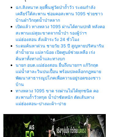
ฉก.สิงหนาท ลุยฟื้นฟูวัดป่าถ้ำวัว ระดมกำลัง
เคลียร์ใต้สะพาน ซ่อมคอสะพาน 1095 ช่วยชาว
บ้านฝ่าวิกฤตน้ำป่าหลาก
เปิดแล้ว ทางหลวง 1095 ผ่านได้ตามปกติ หลังคอ
สะพานแม่สุยะขาดจากน้ำป่า รองผู้ว่าฯ
แม่ฮ่องสอน สั่งเฝ้าระวัง 24 ชั่วโมง
ระดมค้นหาด่วน ชายวัย 35 ปี สูญหายปริศนาริม
ลำน้ำยวม แม่ลาน้อย เปิดศูนย์ช่วยเหลือ เร่ง
ค้นหาทั้งทางน้ำและทางบก
นายก อบต.แม่ฮ่องสอน ยื่นถึงนายกฯ แก้วิกฤต
แม่น้ำสาละวินปนเปื้อน พร้อมปลดล็อกกฎหมาย
พัฒนาสาธารณูปโภคเพื่อความอยู่รอดของชาว
บ้าน
ทางหลวง 1095 ขาด รถผ่านไม่ได้ทุกชนิด คอ
สะพานถ้ำวัวทรุด น้ำป่าซัดหนัก ตัดเส้นทาง
แม่ฮ่องสอน–ปางมะผ้า–ปาย