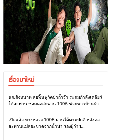
เรื่องมาใหม่
Home
แวดวงทหาร
ฉก.สิงหนาท ลุยฟื้นฟูวัดป่าถ้ำวัว ระดมกำลังเคลียร์
ใต้สะพาน ซ่อมคอสะพาน 1095 ช่วยชาวบ้านฝ่า
วิกฤตน้ำป่าหลาก
Home
รอบรั้วทั่วไทย
เปิดแล้ว ทางหลวง 1095 ผ่านได้ตามปกติ หลังคอ
สะพานแม่สุยะขาดจากน้ำป่า รองผู้ว่าฯ
แม่ฮ่องสอน สั่งเฝ้าระวัง 24 ชั่วโมง