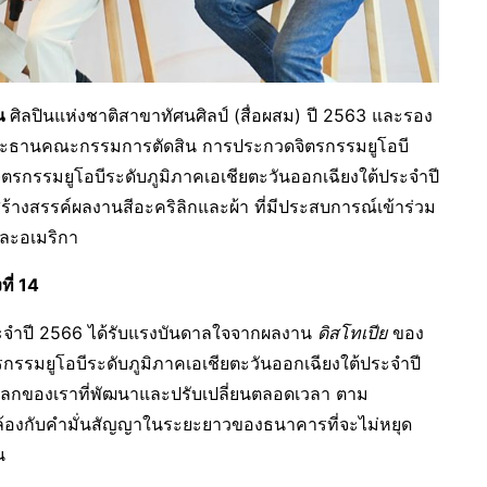
รณ
ศิลปินแห่งชาติสาขาทัศนศิลป์ (สื่อผสม) ปี 2563 และรอง
ประธานคณะกรรมการตัดสิน การประกวดจิตรกรรมยูโอบี
ตรกรรมยูโอบีระดับภูมิภาคเอเชียตะวันออกเฉียงใต้ประจำปี
ู้สร้างสรรค์ผลงานสีอะคริลิกและผ้า ที่มีประสบการณ์เข้าร่วม
และอเมริกา
ที่
14
จำปี 2566 ได้รับแรงบันดาลใจจากผลงาน
ดิสโทเปีย
ของ
กรรมยูโอบีระดับภูมิภาคเอเชียตะวันออกเฉียงใต้ประจำปี
ึงโลกของเราที่พัฒนาและปรับเปลี่ยนตลอดเวลา ตาม
คล้องกับคำมั่นสัญญาในระยะยาวของธนาคารที่จะไม่หยุด
น