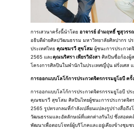
การเสวนาครั้งนี้นำโดย
อาจารย์ อำมฤทธิ์ ชูสุวร
อธิบดีฝ่ายศิลปวัฒนธรรม มหาวิทยาลัยศิลปากร 
ประเทศไทย
คุณชมรวี สุขโสม
ผู้ชนะการประกวดจิ
2565 และ
คุณนริศรา เพียรวิมังสา
ศิลปินชื่อก้องผ
โครงการศิลปินในพำนักในประเทศญี่ปุ่น ฝรั่งเศส 
การออกแบบโลโก้การประกวดจิตรกรรมยูโอบี ครั้ง
การออกแบบโลโก้การประกวดจิตรกรรมยูโอบี ประ
คุณชมรวี สุขโสม ศิลปินไทยผู้ชนะการประกวดจิตร
2565 รูปทรงกลมที่กำลังเปลี่ยนแปลงรูปร่างสื่อถ
วัฒนธรรมและอัตลักษณ์ที่แตกต่างกันไป ซึ่งสอด
พัฒนาเพื่อตอบโจทย์ผู้บริโภคและอยู่เคียงข้างชุมช