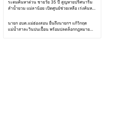
Home
รอบรั้วทั่วไทย
ระดมค้นหาด่วน ชายวัย 35 ปี สูญหายปริศนาริม
ลำน้ำยวม แม่ลาน้อย เปิดศูนย์ช่วยเหลือ เร่งค้นหา
ทั้งทางน้ำและทางบก
Home
รอบรั้วทั่วไทย
นายก อบต.แม่ฮ่องสอน ยื่นถึงนายกฯ แก้วิกฤต
แม่น้ำสาละวินปนเปื้อน พร้อมปลดล็อกกฎหมาย
พัฒนาสาธารณูปโภคเพื่อความอยู่รอดของชาว
บ้าน