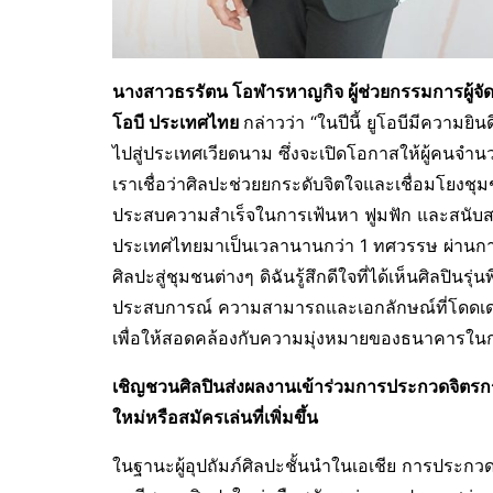
นางสาวธรรัตน โอฬารหาญกิจ ผู้ช่วยกรรมการผู้จ
โอบี ประเทศไทย
กล่าวว่า “ในปีนี้ ยูโอบีมีความยิ
ไปสู่ประเทศเวียดนาม ซึ่งจะเปิดโอกาสให้ผู้คนจำ
เราเชื่อว่าศิลปะช่วยยกระดับจิตใจและเชื่อมโยงช
ประสบความสำเร็จในการเฟ้นหา ฟูมฟัก และสนับสน
ประเทศไทยมาเป็นเวลานานกว่า 1 ทศวรรษ ผ่านกา
ศิลปะสู่ชุมชนต่างๆ ดิฉันรู้สึกดีใจที่ได้เห็นศิลปิน
ประสบการณ์ ความสามารถและเอกลักษณ์ที่โดดเด่น
เพื่อให้สอดคล้องกับความมุ่งหมายของธนาคารใ
เชิญชวนศิลปินส่งผลงานเข้าร่วมการประกวดจิตรกรรม
ใหม่หรือสมัครเล่น
ที่เพิ่มขึ้น
ในฐานะผู้อุปถัมภ์ศิลปะชั้นนำในเอเชีย การประก