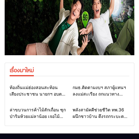
เรื่องมาใหม่
Home
รอบรั้วทั่วไทย
Home
รอบรั้วทั่วไทย
ท้องถิ่นแม่ฮ่องสอนสะท้อน
กมธ.ติดตามงบฯ สภาผู้แทนฯ
เสียงประชาชน นายกฯ อบต.-
ลงแม่สะเรียง ถกแนวทาง
กำนัน ยื่นหนังสือถึง กมธ.งบฯ
บริหารงบประมาณ เร่งพัฒนา
สภาฯ ขอหนุนงบพัฒนาถนน
พื้นที่ หนุนท่องเที่ยว 3 อำเภอ
Home
รอบรั้วทั่วไทย
Home
แวดวงทหาร
ล่าขบวนการค้าไม้สักเถื่อน ซุก
พลังสามัคคีช่วยชีวิต ทพ.36
แหล่งน้ำ และท่องเที่ยว
ชายแดน
ป่าริมห้วยแม่ลาน้อย เจอไม้
ผนึกชาวบ้าน ดึงรถกระบะตก
แปรรูป 33 แผ่น ผอ.ส่วนป้อ
ข้างทางสำเร็จ สะท้อนน้ำใจ
งกันฯ สจป.ที่ 1แม่ฮ่องสอน สั่ง
ไทยชายแดนแม่ฮ่องสอน
กวาดล้างถึงต้นตอ นายทุนต่าง