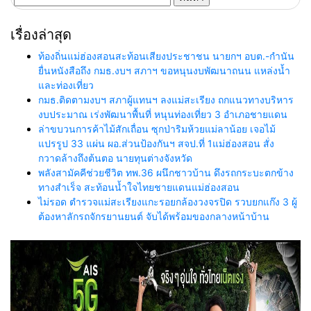
สำหรับ:
เรื่องล่าสุด
ท้องถิ่นแม่ฮ่องสอนสะท้อนเสียงประชาชน นายกฯ อบต.-กำนัน
ยื่นหนังสือถึง กมธ.งบฯ สภาฯ ขอหนุนงบพัฒนาถนน แหล่งน้ำ
และท่องเที่ยว
กมธ.ติดตามงบฯ สภาผู้แทนฯ ลงแม่สะเรียง ถกแนวทางบริหาร
งบประมาณ เร่งพัฒนาพื้นที่ หนุนท่องเที่ยว 3 อำเภอชายแดน
ล่าขบวนการค้าไม้สักเถื่อน ซุกป่าริมห้วยแม่ลาน้อย เจอไม้
แปรรูป 33 แผ่น ผอ.ส่วนป้องกันฯ สจป.ที่ 1แม่ฮ่องสอน สั่ง
กวาดล้างถึงต้นตอ นายทุนต่างจังหวัด
พลังสามัคคีช่วยชีวิต ทพ.36 ผนึกชาวบ้าน ดึงรถกระบะตกข้าง
ทางสำเร็จ สะท้อนน้ำใจไทยชายแดนแม่ฮ่องสอน
ไม่รอด ตำรวจแม่สะเรียงแกะรอยกล้องวงจรปิด รวบยกแก๊ง 3 ผู้
ต้องหาลักรถจักรยานยนต์ จับได้พร้อมของกลางหน้าบ้าน