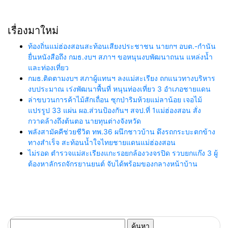
เรื่องมาใหม่
ท้องถิ่นแม่ฮ่องสอนสะท้อนเสียงประชาชน นายกฯ อบต.-กำนัน
ยื่นหนังสือถึง กมธ.งบฯ สภาฯ ขอหนุนงบพัฒนาถนน แหล่งน้ำ
และท่องเที่ยว
กมธ.ติดตามงบฯ สภาผู้แทนฯ ลงแม่สะเรียง ถกแนวทางบริหาร
งบประมาณ เร่งพัฒนาพื้นที่ หนุนท่องเที่ยว 3 อำเภอชายแดน
ล่าขบวนการค้าไม้สักเถื่อน ซุกป่าริมห้วยแม่ลาน้อย เจอไม้
แปรรูป 33 แผ่น ผอ.ส่วนป้องกันฯ สจป.ที่ 1แม่ฮ่องสอน สั่ง
กวาดล้างถึงต้นตอ นายทุนต่างจังหวัด
พลังสามัคคีช่วยชีวิต ทพ.36 ผนึกชาวบ้าน ดึงรถกระบะตกข้าง
ทางสำเร็จ สะท้อนน้ำใจไทยชายแดนแม่ฮ่องสอน
ไม่รอด ตำรวจแม่สะเรียงแกะรอยกล้องวงจรปิด รวบยกแก๊ง 3 ผู้
ต้องหาลักรถจักรยานยนต์ จับได้พร้อมของกลางหน้าบ้าน
ค้นหา