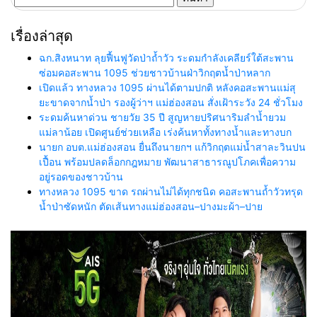
สำหรับ:
เรื่องล่าสุด
ฉก.สิงหนาท ลุยฟื้นฟูวัดป่าถ้ำวัว ระดมกำลังเคลียร์ใต้สะพาน
ซ่อมคอสะพาน 1095 ช่วยชาวบ้านฝ่าวิกฤตน้ำป่าหลาก
เปิดแล้ว ทางหลวง 1095 ผ่านได้ตามปกติ หลังคอสะพานแม่สุ
ยะขาดจากน้ำป่า รองผู้ว่าฯ แม่ฮ่องสอน สั่งเฝ้าระวัง 24 ชั่วโมง
ระดมค้นหาด่วน ชายวัย 35 ปี สูญหายปริศนาริมลำน้ำยวม
แม่ลาน้อย เปิดศูนย์ช่วยเหลือ เร่งค้นหาทั้งทางน้ำและทางบก
นายก อบต.แม่ฮ่องสอน ยื่นถึงนายกฯ แก้วิกฤตแม่น้ำสาละวินปน
เปื้อน พร้อมปลดล็อกกฎหมาย พัฒนาสาธารณูปโภคเพื่อความ
อยู่รอดของชาวบ้าน
ทางหลวง 1095 ขาด รถผ่านไม่ได้ทุกชนิด คอสะพานถ้ำวัวทรุด
น้ำป่าซัดหนัก ตัดเส้นทางแม่ฮ่องสอน–ปางมะผ้า–ปาย