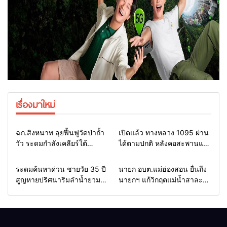
เรื่องมาใหม่
Home
แวดวงทหาร
Home
รอบรั้วทั่วไทย
ฉก.สิงหนาท ลุยฟื้นฟูวัดป่าถ้ำ
เปิดแล้ว ทางหลวง 1095 ผ่าน
วัว ระดมกำลังเคลียร์ใต้
ได้ตามปกติ หลังคอสะพานแม่
สะพาน ซ่อมคอสะพาน 1095
สุยะขาดจากน้ำป่า รองผู้ว่าฯ
ช่วยชาวบ้านฝ่าวิกฤตน้ำป่า
แม่ฮ่องสอน สั่งเฝ้าระวัง 24
Home
รอบรั้วทั่วไทย
Home
รอบรั้วทั่วไทย
ระดมค้นหาด่วน ชายวัย 35 ปี
นายก อบต.แม่ฮ่องสอน ยื่นถึง
หลาก
ชั่วโมง
สูญหายปริศนาริมลำน้ำยวม
นายกฯ แก้วิกฤตแม่น้ำสาละ
แม่ลาน้อย เปิดศูนย์ช่วยเหลือ
วินปนเปื้อน พร้อมปลดล็อก
เร่งค้นหาทั้งทางน้ำและทางบก
กฎหมาย พัฒนา
สาธารณูปโภคเพื่อความอยู่
รอดของชาวบ้าน