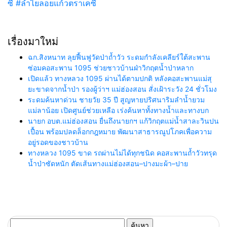
ซี
#ลำไยลอยแก้วตราเคซี
เรื่องมาใหม่
ฉก.สิงหนาท ลุยฟื้นฟูวัดป่าถ้ำวัว ระดมกำลังเคลียร์ใต้สะพาน
ซ่อมคอสะพาน 1095 ช่วยชาวบ้านฝ่าวิกฤตน้ำป่าหลาก
เปิดแล้ว ทางหลวง 1095 ผ่านได้ตามปกติ หลังคอสะพานแม่สุ
ยะขาดจากน้ำป่า รองผู้ว่าฯ แม่ฮ่องสอน สั่งเฝ้าระวัง 24 ชั่วโมง
ระดมค้นหาด่วน ชายวัย 35 ปี สูญหายปริศนาริมลำน้ำยวม
แม่ลาน้อย เปิดศูนย์ช่วยเหลือ เร่งค้นหาทั้งทางน้ำและทางบก
นายก อบต.แม่ฮ่องสอน ยื่นถึงนายกฯ แก้วิกฤตแม่น้ำสาละวินปน
เปื้อน พร้อมปลดล็อกกฎหมาย พัฒนาสาธารณูปโภคเพื่อความ
อยู่รอดของชาวบ้าน
ทางหลวง 1095 ขาด รถผ่านไม่ได้ทุกชนิด คอสะพานถ้ำวัวทรุด
น้ำป่าซัดหนัก ตัดเส้นทางแม่ฮ่องสอน–ปางมะผ้า–ปาย
ค้นหา