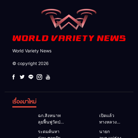
World Variety News
© copyright 2026
เรื่องมาใหม่
ฉก.สิงหนาท
เปิดแล้ว
ลุยฟื้นฟูวัดป่า
ทางหลวง
ถ้ำวัว ระดม
1095 ผ่านได้
ระดมค้นหา
นายก
กำลังเคลียร์
ตามปกติ หลัง
ด่วน ชายวัย
อบต.แม่ฮ่องสอน