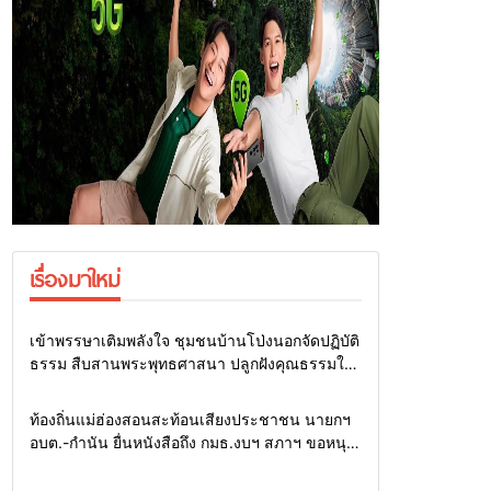
เรื่องมาใหม่
Home
สายธรรมะ-พระเครื่อง
เข้าพรรษาเติมพลังใจ ชุมชนบ้านโป่งนอกจัดปฏิบัติ
ธรรม สืบสานพระพุทธศาสนา ปลูกฝังคุณธรรมให้
คนทุกวัย
Home
รอบรั้วทั่วไทย
ท้องถิ่นแม่ฮ่องสอนสะท้อนเสียงประชาชน นายกฯ
อบต.-กำนัน ยื่นหนังสือถึง กมธ.งบฯ สภาฯ ขอหนุน
งบพัฒนาถนน แหล่งน้ำ และท่องเที่ยว