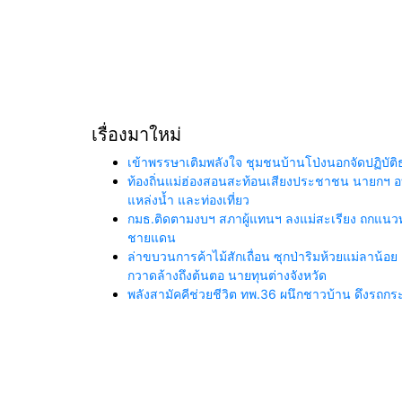
เรื่องมาใหม่
เข้าพรรษาเติมพลังใจ ชุมชนบ้านโป่งนอกจัดปฏิบั
ท้องถิ่นแม่ฮ่องสอนสะท้อนเสียงประชาชน นายกฯ อ
แหล่งน้ำ และท่องเที่ยว
กมธ.ติดตามงบฯ สภาผู้แทนฯ ลงแม่สะเรียง ถกแนวทา
ชายแดน
ล่าขบวนการค้าไม้สักเถื่อน ซุกป่าริมห้วยแม่ลาน้อย 
กวาดล้างถึงต้นตอ นายทุนต่างจังหวัด
พลังสามัคคีช่วยชีวิต ทพ.36 ผนึกชาวบ้าน ดึงรถ