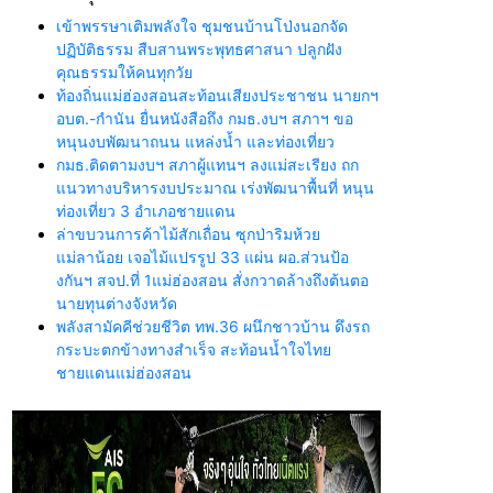
เข้าพรรษาเติมพลังใจ ชุมชนบ้านโป่งนอกจัด
ปฏิบัติธรรม สืบสานพระพุทธศาสนา ปลูกฝัง
คุณธรรมให้คนทุกวัย
ท้องถิ่นแม่ฮ่องสอนสะท้อนเสียงประชาชน นายกฯ
อบต.-กำนัน ยื่นหนังสือถึง กมธ.งบฯ สภาฯ ขอ
หนุนงบพัฒนาถนน แหล่งน้ำ และท่องเที่ยว
กมธ.ติดตามงบฯ สภาผู้แทนฯ ลงแม่สะเรียง ถก
แนวทางบริหารงบประมาณ เร่งพัฒนาพื้นที่ หนุน
ท่องเที่ยว 3 อำเภอชายแดน
ล่าขบวนการค้าไม้สักเถื่อน ซุกป่าริมห้วย
แม่ลาน้อย เจอไม้แปรรูป 33 แผ่น ผอ.ส่วนป้อ
งกันฯ สจป.ที่ 1แม่ฮ่องสอน สั่งกวาดล้างถึงต้นตอ
นายทุนต่างจังหวัด
พลังสามัคคีช่วยชีวิต ทพ.36 ผนึกชาวบ้าน ดึงรถ
กระบะตกข้างทางสำเร็จ สะท้อนน้ำใจไทย
ชายแดนแม่ฮ่องสอน