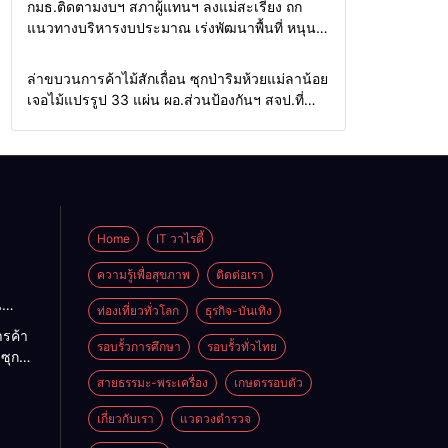
Home
รอบรั้วทั่วไทย
กมธ.ติดตามงบฯ สภาผู้แทนฯ ลงแม่สะเรียง ถก
แนวทางบริหารงบประมาณ เร่งพัฒนาพื้นที่ หนุน
ท่องเที่ยว 3 อำเภอชายแดน
Home
รอบรั้วทั่วไทย
ล่าขบวนการค้าไม้สักเถื่อน ซุกป่าริมห้วยแม่ลาน้อย
เจอไม้แปรรูป 33 แผ่น ผอ.ส่วนป้องกันฯ สจป.ที่
1แม่ฮ่องสอน สั่งกวาดล้างถึงต้นตอ นายทุนต่าง
จังหวัด
Home
IT วาไรตี้
ความรู้เพื่อสุขภาพ
ติดต่อเรา
น
ท่องเที่ยวทั่วโลก
ธุรกิจ-บันเทิง
ง
รค้า
 นา
รอบรั้วการศึกษา
รอบรั้วทั่วไทย
 ซุก
กำนัน
สายธรรมะ-พระเครื่อง
เกษตรรอบตัว
ึง
เจอไม้
สภาฯ
 แผ่น
เกี่ยวกับเรา
แวดวงตำรวจ
งกันฯ