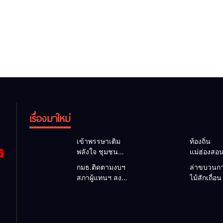
เรื่องมาใหม่
เข้าพรรษาเติม
ท้องถิ่น
พลังใจ ชุมชน
แม่ฮ่องสอ
บ้านโป่งนอกจัด
สะท้อนเสีย
กมธ.ติดตามงบฯ
ล่าขบวนกา
ปฏิบัติธรรม
ประชาชน
สภาผู้แทนฯ ลง
ไม้สักเถื่อน
สืบสานพระพุทธ
ยกฯ อบต.-
แม่สะเรียง ถก
ป่าริมห้วย
ศาสนา ปลูกฝัง
ยื่นหนังสือถ
แนวทางบริหาร
แม่ลาน้อย 
คุณธรรมให้คน
กมธ.งบฯ 
งบประมาณ เร่ง
แปรรูป 33
ทุกวัย
ขอหนุนงบ
พัฒนาพื้นที่ หนุน
ผอ.ส่วนป้อ