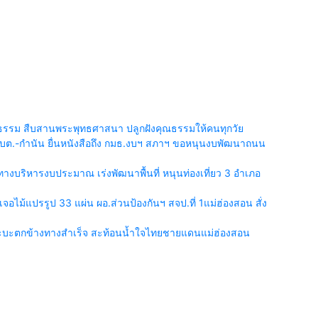
ติธรรม สืบสานพระพุทธศาสนา ปลูกฝังคุณธรรมให้คนทุกวัย
บต.-กำนัน ยื่นหนังสือถึง กมธ.งบฯ สภาฯ ขอหนุนงบพัฒนาถนน
งบริหารงบประมาณ เร่งพัฒนาพื้นที่ หนุนท่องเที่ยว 3 อำเภอ
เจอไม้แปรรูป 33 แผ่น ผอ.ส่วนป้องกันฯ สจป.ที่ 1แม่ฮ่องสอน สั่ง
กระบะตกข้างทางสำเร็จ สะท้อนน้ำใจไทยชายแดนแม่ฮ่องสอน