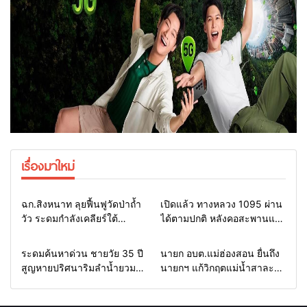
เรื่องมาใหม่
Home
แวดวงทหาร
Home
รอบรั้วทั่วไทย
ฉก.สิงหนาท ลุยฟื้นฟูวัดป่าถ้ำ
เปิดแล้ว ทางหลวง 1095 ผ่าน
วัว ระดมกำลังเคลียร์ใต้
ได้ตามปกติ หลังคอสะพานแม่
สะพาน ซ่อมคอสะพาน 1095
สุยะขาดจากน้ำป่า รองผู้ว่าฯ
ช่วยชาวบ้านฝ่าวิกฤตน้ำป่า
แม่ฮ่องสอน สั่งเฝ้าระวัง 24
Home
รอบรั้วทั่วไทย
Home
รอบรั้วทั่วไทย
ระดมค้นหาด่วน ชายวัย 35 ปี
นายก อบต.แม่ฮ่องสอน ยื่นถึง
หลาก
ชั่วโมง
สูญหายปริศนาริมลำน้ำยวม
นายกฯ แก้วิกฤตแม่น้ำสาละ
แม่ลาน้อย เปิดศูนย์ช่วยเหลือ
วินปนเปื้อน พร้อมปลดล็อก
เร่งค้นหาทั้งทางน้ำและทางบก
กฎหมาย พัฒนา