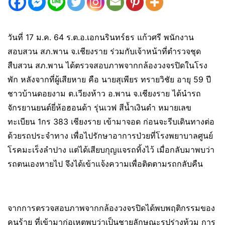
วันที่ 17 ม.ค. 64 ร.ต.อ.เอกนรินทร์ธร แก้วศรี พนักงาน
สอบสวน สภ.พาน จ.เชียงราย ร่วมกับเจ้าหน้าที่ตำรวจชุด
สืบสวน สภ.พาน ได้ตรวจสอบภาพจากกล้องวงจรปิดในโรง
พัก หลังจากที่ผู้เสียหาย คือ นายสุเพียร ทรายวิชัย อายุ 59 ปี
ชาวบ้านดอยงาม ต.เวียงห้าว อ.พาน จ.เชียงราย ได้นำรถ
จักรยานยนต์ยี่ห้อฮอนด้า รุ่นเวฟ สีน้ำเงินดำ หมายเลข
ทะเบียน 1กร 383 เชียงราย เข้ามาจอด ก่อนจะรีบเดินทางต่อ
ด้วยรถประจำทาง เพื่อไปรักษาอาการป่วยที่โรงพยาบาลศูนย์
โรคมะเร็งลำปาง แต่ได้เสียบกุญแจรถทิ้งไว้ เมื่อกลับมาพบว่า
รถตนเองหายไป จึงได้เข้าแจ้งความเพื่อติดตามรถกลับคืน
จากการตรวจสอบภาพจากกล้องวงจรปิดได้พบพฤติกรรมของ
คนร้าย ที่เข้ามาก่อเหตุพบว่าเป็นชายลักษณะรูปร่างท้วม การ