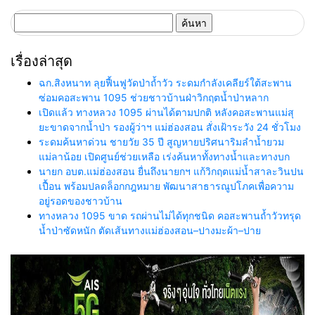
ค้นหา
สำหรับ:
เรื่องล่าสุด
ฉก.สิงหนาท ลุยฟื้นฟูวัดป่าถ้ำวัว ระดมกำลังเคลียร์ใต้สะพาน
ซ่อมคอสะพาน 1095 ช่วยชาวบ้านฝ่าวิกฤตน้ำป่าหลาก
เปิดแล้ว ทางหลวง 1095 ผ่านได้ตามปกติ หลังคอสะพานแม่สุ
ยะขาดจากน้ำป่า รองผู้ว่าฯ แม่ฮ่องสอน สั่งเฝ้าระวัง 24 ชั่วโมง
ระดมค้นหาด่วน ชายวัย 35 ปี สูญหายปริศนาริมลำน้ำยวม
แม่ลาน้อย เปิดศูนย์ช่วยเหลือ เร่งค้นหาทั้งทางน้ำและทางบก
นายก อบต.แม่ฮ่องสอน ยื่นถึงนายกฯ แก้วิกฤตแม่น้ำสาละวินปน
เปื้อน พร้อมปลดล็อกกฎหมาย พัฒนาสาธารณูปโภคเพื่อความ
อยู่รอดของชาวบ้าน
ทางหลวง 1095 ขาด รถผ่านไม่ได้ทุกชนิด คอสะพานถ้ำวัวทรุด
น้ำป่าซัดหนัก ตัดเส้นทางแม่ฮ่องสอน–ปางมะผ้า–ปาย