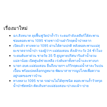
เรื่องมาใหม่
ฉก.สิงหนาท ลุยฟื้นฟูวัดป่าถ้ำวัว ระดมกำลังเคลียร์ใต้สะพาน
ซ่อมคอสะพาน 1095 ช่วยชาวบ้านฝ่าวิกฤตน้ำป่าหลาก
เปิดแล้ว ทางหลวง 1095 ผ่านได้ตามปกติ หลังคอสะพานแม่สุ
ยะขาดจากน้ำป่า รองผู้ว่าฯ แม่ฮ่องสอน สั่งเฝ้าระวัง 24 ชั่วโมง
ระดมค้นหาด่วน ชายวัย 35 ปี สูญหายปริศนาริมลำน้ำยวม
แม่ลาน้อย เปิดศูนย์ช่วยเหลือ เร่งค้นหาทั้งทางน้ำและทางบก
นายก อบต.แม่ฮ่องสอน ยื่นถึงนายกฯ แก้วิกฤตแม่น้ำสาละวินปน
เปื้อน พร้อมปลดล็อกกฎหมาย พัฒนาสาธารณูปโภคเพื่อความ
อยู่รอดของชาวบ้าน
ทางหลวง 1095 ขาด รถผ่านไม่ได้ทุกชนิด คอสะพานถ้ำวัวทรุด
น้ำป่าซัดหนัก ตัดเส้นทางแม่ฮ่องสอน–ปางมะผ้า–ปาย