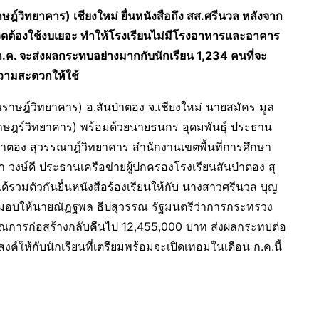
ฎ์วิทยาคาร) เชียงใหม่ ยื่นหนังสือถึง สส.ศรีนวล หลังจาก
ิดต้องใช้งบเยอะ ทำให้โรงเรียนไม่มีโรงอาหารและอาคาร
ก.ค. จะส่งผลกระทบอย่างมากกับนักเรียน 1,234 คนที่จะ
วามสะดวกให้ใช้
าษฎ์วิทยาคาร) อ.สันป่าตอง จ.เชียงใหม่ นายสมัคร มูล
าษฎร์วิทยาคาร) พร้อมด้วยนายธนกร อุดมพันธุ์ ประธาน
าตอง สุวรรณาฎ์วิทยาคาร สำนักงานเขตพื้นที่การศึกษา
วงษ์ดี ประธานเครือข่ายผู้ปกครองโรงเรียนสันป่าตอง สุ
้รวมตัวกันยื่นหนังสือร้องเรียนให้กับ นางสาวศรีนวล บุญ
้ไปมอบให้นายณัฏฐพล ธีปสุวรรณ รัฐมนตรีว่าการกระทรวง
มาณการก่อสร้างกลับคืนไป 12,455,000 บาท ส่งผลกระทบต่อ
ห้กับนักเรียนที่เตรียมพร้อมจะเปิดเทอมในเดือน ก.ค.นี้