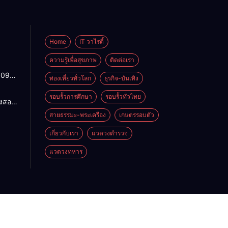
Home
IT วาไรตี้
ความรู้เพื่อสุขภาพ
ติดต่อเรา
1095
ท่องเที่ยวทั่วโลก
ธุรกิจ-บันเทิง
ปกติ
พาน
รอบรั้วการศึกษา
รอบรั้วทั่วไทย
องสอน
ดจาก
ฯ แก้
สายธรรมะ-พระเครื่อง
เกษตรรอบตัว
้ว่าฯ
ำ
สั่ง
น
เกี่ยวกับเรา
แวดวงตำรวจ
4
อมปลด
แวดวงทหาร
าย
โภค
ู่รอด
าน