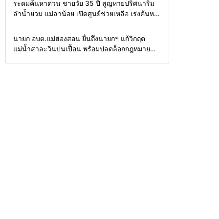
Home
รอบรั้วทั่วไทย
ระดมค้นหาด่วน ชายวัย 35 ปี สูญหายปริศนาริม
ลำน้ำยวม แม่ลาน้อย เปิดศูนย์ช่วยเหลือ เร่งค้นหา
ทั้งทางน้ำและทางบก
Home
รอบรั้วทั่วไทย
นายก อบต.แม่ฮ่องสอน ยื่นถึงนายกฯ แก้วิกฤต
แม่น้ำสาละวินปนเปื้อน พร้อมปลดล็อกกฎหมาย
พัฒนาสาธารณูปโภคเพื่อความอยู่รอดของชาว
บ้าน