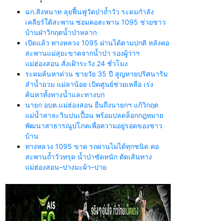
ฉก.สิงหนาท ลุยฟื้นฟูวัดป่าถ้ำวัว ระดมกำลัง
เคลียร์ใต้สะพาน ซ่อมคอสะพาน 1095 ช่วยชาว
บ้านฝ่าวิกฤตน้ำป่าหลาก
เปิดแล้ว ทางหลวง 1095 ผ่านได้ตามปกติ หลังคอ
สะพานแม่สุยะขาดจากน้ำป่า รองผู้ว่าฯ
แม่ฮ่องสอน สั่งเฝ้าระวัง 24 ชั่วโมง
ระดมค้นหาด่วน ชายวัย 35 ปี สูญหายปริศนาริม
ลำน้ำยวม แม่ลาน้อย เปิดศูนย์ช่วยเหลือ เร่ง
ค้นหาทั้งทางน้ำและทางบก
นายก อบต.แม่ฮ่องสอน ยื่นถึงนายกฯ แก้วิกฤต
แม่น้ำสาละวินปนเปื้อน พร้อมปลดล็อกกฎหมาย
พัฒนาสาธารณูปโภคเพื่อความอยู่รอดของชาว
บ้าน
ทางหลวง 1095 ขาด รถผ่านไม่ได้ทุกชนิด คอ
สะพานถ้ำวัวทรุด น้ำป่าซัดหนัก ตัดเส้นทาง
แม่ฮ่องสอน–ปางมะผ้า–ปาย