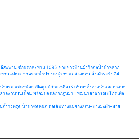
ยร์ใต้สะพาน ซ่อมคอสะพาน 1095 ช่วยชาวบ้านฝ่าวิกฤตน้ำป่าหลาก
นแม่สุยะขาดจากน้ำป่า รองผู้ว่าฯ แม่ฮ่องสอน สั่งเฝ้าระวัง 24
ำยวม แม่ลาน้อย เปิดศูนย์ช่วยเหลือ เร่งค้นหาทั้งทางน้ำและทางบก
น้ำสาละวินปนเปื้อน พร้อมปลดล็อกกฎหมาย พัฒนาสาธารณูปโภคเพื่อ
้ำวัวทรุด น้ำป่าซัดหนัก ตัดเส้นทางแม่ฮ่องสอน–ปางมะผ้า–ปาย