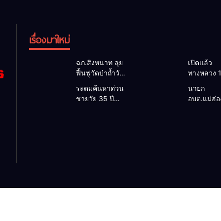
เรื่องมาใหม่
ฉก.สิงหนาท ลุย
เปิดแล้ว
ฟื้นฟูวัดป่าถ้ำวัว
ทางหลวง 
ระดมกำลัง
ผ่านได้ตาม
ระดมค้นหาด่วน
นายก
เคลียร์ใต้สะพาน
หลังคอสะ
ชายวัย 35 ปี
อบต.แม่ฮ่
ซ่อมคอสะพาน
แม่สุยะขา
สูญหายปริศนา
ยื่นถึงนายก
1095 ช่วยชาว
น้ำป่า รองผู
ริมลำน้ำยวม
วิกฤตแม่น้
บ้านฝ่าวิกฤต
แม่ฮ่องสอน 
แม่ลาน้อย เปิด
สาละวินป
น้ำป่าหลาก
เฝ้าระวัง 2
ศูนย์ช่วยเหลือ
เปื้อน พร้
ชั่วโมง
เร่งค้นหาทั้งทาง
ล็อกกฎหม
น้ำและทางบก
พัฒนา
สาธารณูป
เพื่อความอย
ของชาวบ้