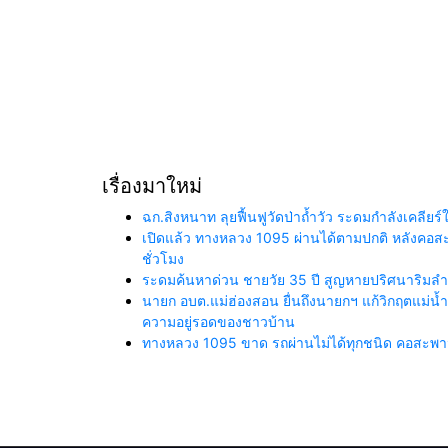
เรื่องมาใหม่
ฉก.สิงหนาท ลุยฟื้นฟูวัดป่าถ้ำวัว ระดมกำลังเคลี
เปิดแล้ว ทางหลวง 1095 ผ่านได้ตามปกติ หลังคอสะพา
ชั่วโมง
ระดมค้นหาด่วน ชายวัย 35 ปี สูญหายปริศนาริมลำน้
นายก อบต.แม่ฮ่องสอน ยื่นถึงนายกฯ แก้วิกฤตแม่
ความอยู่รอดของชาวบ้าน
ทางหลวง 1095 ขาด รถผ่านไม่ได้ทุกชนิด คอสะพานถ