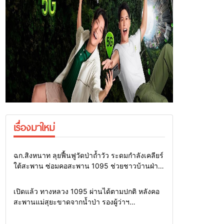
เรื่องมาใหม่
Home
แวดวงทหาร
ฉก.สิงหนาท ลุยฟื้นฟูวัดป่าถ้ำวัว ระดมกำลังเคลียร์
ใต้สะพาน ซ่อมคอสะพาน 1095 ช่วยชาวบ้านฝ่า
วิกฤตน้ำป่าหลาก
Home
รอบรั้วทั่วไทย
เปิดแล้ว ทางหลวง 1095 ผ่านได้ตามปกติ หลังคอ
สะพานแม่สุยะขาดจากน้ำป่า รองผู้ว่าฯ
แม่ฮ่องสอน สั่งเฝ้าระวัง 24 ชั่วโมง