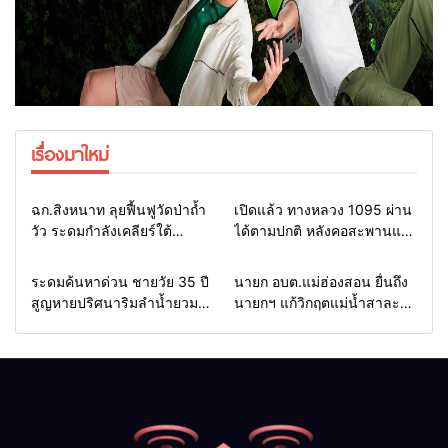
เรื่องมาใหม่
Home
แวดวงทหาร
Home
รอบรั้วทั่วไทย
ฉก.สิงหนาท ลุยฟื้นฟูวัดป่าถ้ำ
เปิดแล้ว ทางหลวง 1095 ผ่าน
วัว ระดมกำลังเคลียร์ใต้
ได้ตามปกติ หลังคอสะพานแม่
สะพาน ซ่อมคอสะพาน 1095
สุยะขาดจากน้ำป่า รองผู้ว่าฯ
ช่วยชาวบ้านฝ่าวิกฤตน้ำป่า
แม่ฮ่องสอน สั่งเฝ้าระวัง 24
Home
รอบรั้วทั่วไทย
Home
รอบรั้วทั่วไทย
ระดมค้นหาด่วน ชายวัย 35 ปี
นายก อบต.แม่ฮ่องสอน ยื่นถึง
หลาก
ชั่วโมง
สูญหายปริศนาริมลำน้ำยวม
นายกฯ แก้วิกฤตแม่น้ำสาละ
แม่ลาน้อย เปิดศูนย์ช่วยเหลือ
วินปนเปื้อน พร้อมปลดล็อก
เร่งค้นหาทั้งทางน้ำและทางบก
กฎหมาย พัฒนา
สาธารณูปโภคเพื่อความอยู่
รอดของชาวบ้าน