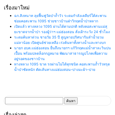
เรื่องมาใหม่
ฉก.สิงหนาท ลุยฟื้นฟูวัดป่าถ้ำวัว ระดมกำลังเคลียร์ใต้สะพาน
ซ่อมคอสะพาน 1095 ช่วยชาวบ้านฝ่าวิกฤตน้ำป่าหลาก
เปิดแล้ว ทางหลวง 1095 ผ่านได้ตามปกติ หลังคอสะพานแม่สุ
ยะขาดจากน้ำป่า รองผู้ว่าฯ แม่ฮ่องสอน สั่งเฝ้าระวัง 24 ชั่วโมง
ระดมค้นหาด่วน ชายวัย 35 ปี สูญหายปริศนาริมลำน้ำยวม
แม่ลาน้อย เปิดศูนย์ช่วยเหลือ เร่งค้นหาทั้งทางน้ำและทางบก
นายก อบต.แม่ฮ่องสอน ยื่นถึงนายกฯ แก้วิกฤตแม่น้ำสาละวินปน
เปื้อน พร้อมปลดล็อกกฎหมาย พัฒนาสาธารณูปโภคเพื่อความ
อยู่รอดของชาวบ้าน
ทางหลวง 1095 ขาด รถผ่านไม่ได้ทุกชนิด คอสะพานถ้ำวัวทรุด
น้ำป่าซัดหนัก ตัดเส้นทางแม่ฮ่องสอน–ปางมะผ้า–ปาย
ค้นหา
สำหรับ:
เรื่องล่าสุด