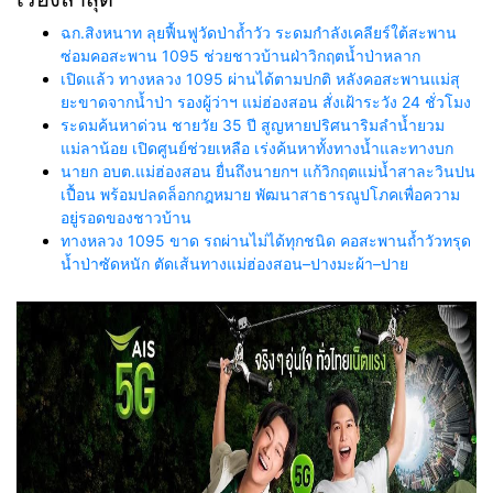
ฉก.สิงหนาท ลุยฟื้นฟูวัดป่าถ้ำวัว ระดมกำลังเคลียร์ใต้สะพาน
ซ่อมคอสะพาน 1095 ช่วยชาวบ้านฝ่าวิกฤตน้ำป่าหลาก
เปิดแล้ว ทางหลวง 1095 ผ่านได้ตามปกติ หลังคอสะพานแม่สุ
ยะขาดจากน้ำป่า รองผู้ว่าฯ แม่ฮ่องสอน สั่งเฝ้าระวัง 24 ชั่วโมง
ระดมค้นหาด่วน ชายวัย 35 ปี สูญหายปริศนาริมลำน้ำยวม
แม่ลาน้อย เปิดศูนย์ช่วยเหลือ เร่งค้นหาทั้งทางน้ำและทางบก
นายก อบต.แม่ฮ่องสอน ยื่นถึงนายกฯ แก้วิกฤตแม่น้ำสาละวินปน
เปื้อน พร้อมปลดล็อกกฎหมาย พัฒนาสาธารณูปโภคเพื่อความ
อยู่รอดของชาวบ้าน
ทางหลวง 1095 ขาด รถผ่านไม่ได้ทุกชนิด คอสะพานถ้ำวัวทรุด
น้ำป่าซัดหนัก ตัดเส้นทางแม่ฮ่องสอน–ปางมะผ้า–ปาย