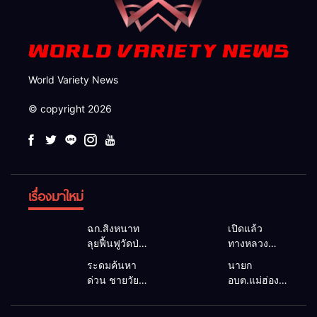
World Variety News
© copyright 2026
เรื่องมาใหม่
ฉก.สิงหนาท
เปิดแล้ว
ลุยฟื้นฟูวัดป่า
ทางหลวง
ถ้ำวัว ระดม
1095 ผ่านได้
ระดมค้นหา
นายก
กำลังเคลียร์
ตามปกติ หลัง
ด่วน ชายวัย
อบต.แม่ฮ่องสอน
ใต้สะพาน
คอสะพานแม่
35 ปี สูญหาย
ยื่นถึงนายกฯ
ซ่อมคอ
สุยะขาดจาก
ปริศนาริมลำ
แก้วิกฤตแม่น้ำ