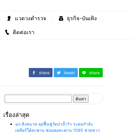
แวดวงตำรวจ
ธุรกิจ-บันเทิง
ติดต่อเรา
share
tweet
share
ค้นหา
สำหรับ:
เรื่องล่าสุด
ฉก.สิงหนาท ลุยฟื้นฟูวัดป่าถ้ำวัว ระดมกำลัง
เคลียร์ใต้สะพาน ซ่อมคอสะพาน 1095 ช่วยชาว