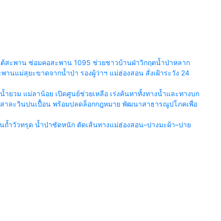
ยร์ใต้สะพาน ซ่อมคอสะพาน 1095 ช่วยชาวบ้านฝ่าวิกฤตน้ำป่าหลาก
นแม่สุยะขาดจากน้ำป่า รองผู้ว่าฯ แม่ฮ่องสอน สั่งเฝ้าระวัง 24
ำยวม แม่ลาน้อย เปิดศูนย์ช่วยเหลือ เร่งค้นหาทั้งทางน้ำและทางบก
น้ำสาละวินปนเปื้อน พร้อมปลดล็อกกฎหมาย พัฒนาสาธารณูปโภคเพื่อ
้ำวัวทรุด น้ำป่าซัดหนัก ตัดเส้นทางแม่ฮ่องสอน–ปางมะผ้า–ปาย