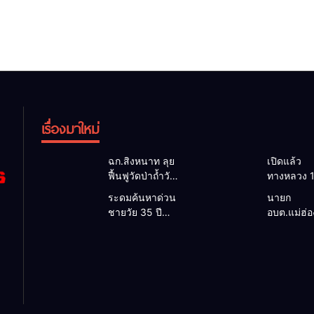
เรื่องมาใหม่
ฉก.สิงหนาท ลุย
เปิดแล้ว
ฟื้นฟูวัดป่าถ้ำวัว
ทางหลวง 
ระดมกำลัง
ผ่านได้ตาม
ระดมค้นหาด่วน
นายก
เคลียร์ใต้สะพาน
หลังคอสะ
ชายวัย 35 ปี
อบต.แม่ฮ่
ซ่อมคอสะพาน
แม่สุยะขา
สูญหายปริศนา
ยื่นถึงนายก
1095 ช่วยชาว
น้ำป่า รองผู
ริมลำน้ำยวม
วิกฤตแม่น้
บ้านฝ่าวิกฤต
แม่ฮ่องสอน 
แม่ลาน้อย เปิด
สาละวินป
น้ำป่าหลาก
เฝ้าระวัง 2
ศูนย์ช่วยเหลือ
เปื้อน พร้
ชั่วโมง
เร่งค้นหาทั้งทาง
ล็อกกฎหม
น้ำและทางบก
พัฒนา