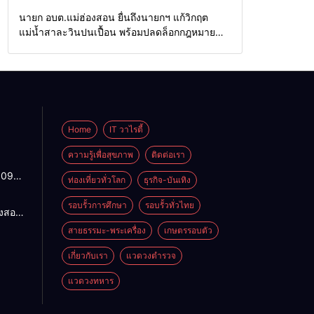
Home
รอบรั้วทั่วไทย
นายก อบต.แม่ฮ่องสอน ยื่นถึงนายกฯ แก้วิกฤต
แม่น้ำสาละวินปนเปื้อน พร้อมปลดล็อกกฎหมาย
พัฒนาสาธารณูปโภคเพื่อความอยู่รอดของชาว
บ้าน
Home
IT วาไรตี้
ความรู้เพื่อสุขภาพ
ติดต่อเรา
1095
ท่องเที่ยวทั่วโลก
ธุรกิจ-บันเทิง
ปกติ
พาน
รอบรั้วการศึกษา
รอบรั้วทั่วไทย
องสอน
ดจาก
ฯ แก้
สายธรรมะ-พระเครื่อง
เกษตรรอบตัว
้ว่าฯ
ำ
สั่ง
น
เกี่ยวกับเรา
แวดวงตำรวจ
4
อมปลด
แวดวงทหาร
าย