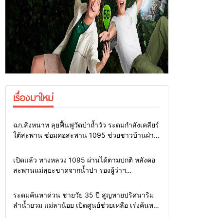
เรื่องมาใหม่
Home
แวดวงทหาร
ฉก.สิงหนาท ลุยฟื้นฟูวัดป่าถ้ำวัว ระดมกำลังเคลียร์
ใต้สะพาน ซ่อมคอสะพาน 1095 ช่วยชาวบ้านฝ่า
วิกฤตน้ำป่าหลาก
Home
รอบรั้วทั่วไทย
เปิดแล้ว ทางหลวง 1095 ผ่านได้ตามปกติ หลังคอ
สะพานแม่สุยะขาดจากน้ำป่า รองผู้ว่าฯ
แม่ฮ่องสอน สั่งเฝ้าระวัง 24 ชั่วโมง
Home
รอบรั้วทั่วไทย
ระดมค้นหาด่วน ชายวัย 35 ปี สูญหายปริศนาริม
ลำน้ำยวม แม่ลาน้อย เปิดศูนย์ช่วยเหลือ เร่งค้นหา
ทั้งทางน้ำและทางบก