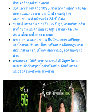
บ้านฝ่าวิกฤตน้ำป่าหลาก
เปิดแล้ว ทางหลวง 1095 ผ่านได้ตามปกติ หลังคอ
สะพานแม่สุยะขาดจากน้ำป่า รองผู้ว่าฯ
แม่ฮ่องสอน สั่งเฝ้าระวัง 24 ชั่วโมง
ระดมค้นหาด่วน ชายวัย 35 ปี สูญหายปริศนาริม
ลำน้ำยวม แม่ลาน้อย เปิดศูนย์ช่วยเหลือ เร่ง
ค้นหาทั้งทางน้ำและทางบก
นายก อบต.แม่ฮ่องสอน ยื่นถึงนายกฯ แก้วิกฤต
แม่น้ำสาละวินปนเปื้อน พร้อมปลดล็อกกฎหมาย
พัฒนาสาธารณูปโภคเพื่อความอยู่รอดของชาว
บ้าน
ทางหลวง 1095 ขาด รถผ่านไม่ได้ทุกชนิด คอ
สะพานถ้ำวัวทรุด น้ำป่าซัดหนัก ตัดเส้นทาง
แม่ฮ่องสอน–ปางมะผ้า–ปาย