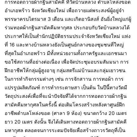
การทอดถวายผ้ากฐินสามัคคี ที่วัดบ้านหลวง ตำบลโหล่งขอด
อำเภอพร้าว จังหวัดเชียงใหม่ เพื่อถวายแด่พระสงฆ์ผู้อยู่จำ
พรรษาครบไตรมาส 3 เดือน และเกิดอานิสงส์ อันยิ่งใหญ่แก่ผู้
ร่วมทอดผ้ากฐินสามัคคีมหากุศล ประกอบกับวัดบ้านหลวงได้
ประกาศให้เป็นสำนักปฏิบัติธรรมประจำจังหวัดเชียงใหม่ แห่ง
ที่ 16 และทางบ้านหลวงยังเป็นศูนย์กลางของชุมชนที่ใหญ่
ที่สุดในอำเภอพร้าว มีทั้งหน่วยงานทั้งภาครัฐและเอกชนมา
ขอใช้สถานที่อย่างต่อเนื่อง เพื่อจัดประชุมอบรมสัมมนา การ
ฝึกอาชีพให้กลุ่มผู้สูงอายุ กลุ่มสตรีแม่บ้านและกลุ่มเยาวชน
ในการทำกิจกรรมต่างๆ เช่น การจักสาาน การทอผ้า การ
แปรรูปผลิตภัณฑ์ การทำกระดาษสา เป็นต้น ในปีนี้ทางวัดมี
วัตถุประสงค์เพื่อที่จะนำปัจจัยที่ได้จากการทอดถวายผ้ากฐิน
สามัคคีมหากุศลในครั้งนี้ ต่อเติมโครงสร้างหลังคาศูนย์ฝึก
อาชีพตำบลโหล่งขอด (ศาลา 9 ห้อง) ขนาดกว้าง 20 เมตร
ยาว 20 เมตร ดังนั้น จึงได้เดินทางทอดถวายผ้ากฐินสามัคคี
มหากุศล ตลอดจนการระดมปัจจัยเพื่อสร้างถาวรวัตถุที่เป็น