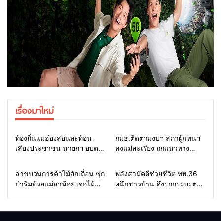
เรื่องมาใหม่
Home
รอบรั้วทั่วไทย
Home
รอบรั้วทั่วไทย
ท้องถิ่นแม่ฮ่องสอนสะท้อน
กมธ.ติดตามงบฯ สภาผู้แทนฯ
เสียงประชาชน นายกฯ อบต.-
ลงแม่สะเรียง ถกแนวทาง
กำนัน ยื่นหนังสือถึง กมธ.งบฯ
บริหารงบประมาณ เร่งพัฒนา
สภาฯ ขอหนุนงบพัฒนาถนน
พื้นที่ หนุนท่องเที่ยว 3 อำเภอ
Home
รอบรั้วทั่วไทย
Home
แวดวงทหาร
ล่าขบวนการค้าไม้สักเถื่อน ซุก
พลังสามัคคีช่วยชีวิต ทพ.36
แหล่งน้ำ และท่องเที่ยว
ชายแดน
ป่าริมห้วยแม่ลาน้อย เจอไม้
ผนึกชาวบ้าน ดึงรถกระบะตก
แปรรูป 33 แผ่น ผอ.ส่วนป้อ
ข้างทางสำเร็จ สะท้อนน้ำใจ
งกันฯ สจป.ที่ 1แม่ฮ่องสอน สั่ง
ไทยชายแดนแม่ฮ่องสอน
กวาดล้างถึงต้นตอ นายทุนต่าง