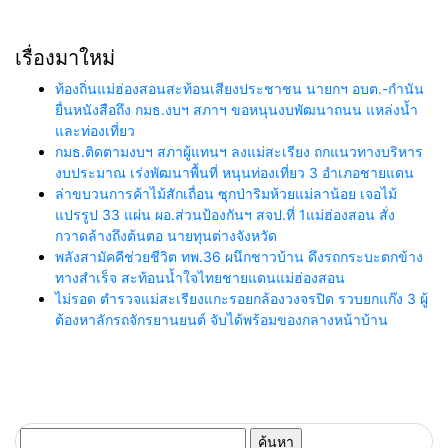
เรื่องมาใหม่
ท้องถิ่นแม่ฮ่องสอนสะท้อนเสียงประชาชน นายกฯ อบต.-กำนัน
ยื่นหนังสือถึง กมธ.งบฯ สภาฯ ขอหนุนงบพัฒนาถนน แหล่งน้ำ
และท่องเที่ยว
กมธ.ติดตามงบฯ สภาผู้แทนฯ ลงแม่สะเรียง ถกแนวทางบริหาร
งบประมาณ เร่งพัฒนาพื้นที่ หนุนท่องเที่ยว 3 อำเภอชายแดน
ล่าขบวนการค้าไม้สักเถื่อน ซุกป่าริมห้วยแม่ลาน้อย เจอไม้
แปรรูป 33 แผ่น ผอ.ส่วนป้องกันฯ สจป.ที่ 1แม่ฮ่องสอน สั่ง
กวาดล้างถึงต้นตอ นายทุนต่างจังหวัด
พลังสามัคคีช่วยชีวิต ทพ.36 ผนึกชาวบ้าน ดึงรถกระบะตกข้าง
ทางสำเร็จ สะท้อนน้ำใจไทยชายแดนแม่ฮ่องสอน
ไม่รอด ตำรวจแม่สะเรียงแกะรอยกล้องวงจรปิด รวบยกแก๊ง 3 ผู้
ต้องหาลักรถจักรยานยนต์ จับได้พร้อมของกลางหน้าบ้าน
ค้นหา