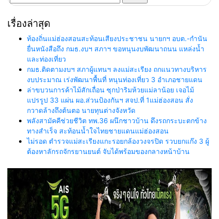
สำหรับ:
เรื่องล่าสุด
ท้องถิ่นแม่ฮ่องสอนสะท้อนเสียงประชาชน นายกฯ อบต.-กำนัน
ยื่นหนังสือถึง กมธ.งบฯ สภาฯ ขอหนุนงบพัฒนาถนน แหล่งน้ำ
และท่องเที่ยว
กมธ.ติดตามงบฯ สภาผู้แทนฯ ลงแม่สะเรียง ถกแนวทางบริหาร
งบประมาณ เร่งพัฒนาพื้นที่ หนุนท่องเที่ยว 3 อำเภอชายแดน
ล่าขบวนการค้าไม้สักเถื่อน ซุกป่าริมห้วยแม่ลาน้อย เจอไม้
แปรรูป 33 แผ่น ผอ.ส่วนป้องกันฯ สจป.ที่ 1แม่ฮ่องสอน สั่ง
กวาดล้างถึงต้นตอ นายทุนต่างจังหวัด
พลังสามัคคีช่วยชีวิต ทพ.36 ผนึกชาวบ้าน ดึงรถกระบะตกข้าง
ทางสำเร็จ สะท้อนน้ำใจไทยชายแดนแม่ฮ่องสอน
ไม่รอด ตำรวจแม่สะเรียงแกะรอยกล้องวงจรปิด รวบยกแก๊ง 3 ผู้
ต้องหาลักรถจักรยานยนต์ จับได้พร้อมของกลางหน้าบ้าน