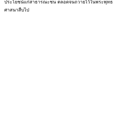
ประโยชน์แก่สาธารณะชน ตลอดจนถวายไว้ในพระพุทธ
ศาสนาสืบไป