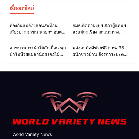
เรื่องมาใหม่
Home
รอบรั้วทั่วไทย
Home
รอบรั้วทั่วไทย
ท้องถิ่นแม่ฮ่องสอนสะท้อน
กมธ.ติดตามงบฯ สภาผู้แทนฯ
เสียงประชาชน นายกฯ อบต.-
ลงแม่สะเรียง ถกแนวทาง
กำนัน ยื่นหนังสือถึง กมธ.งบฯ
บริหารงบประมาณ เร่งพัฒนา
สภาฯ ขอหนุนงบพัฒนาถนน
พื้นที่ หนุนท่องเที่ยว 3 อำเภอ
Home
รอบรั้วทั่วไทย
Home
แวดวงทหาร
ล่าขบวนการค้าไม้สักเถื่อน ซุก
พลังสามัคคีช่วยชีวิต ทพ.36
แหล่งน้ำ และท่องเที่ยว
ชายแดน
ป่าริมห้วยแม่ลาน้อย เจอไม้
ผนึกชาวบ้าน ดึงรถกระบะตก
แปรรูป 33 แผ่น ผอ.ส่วนป้อ
ข้างทางสำเร็จ สะท้อนน้ำใจ
งกันฯ สจป.ที่ 1แม่ฮ่องสอน สั่ง
ไทยชายแดนแม่ฮ่องสอน
กวาดล้างถึงต้นตอ นายทุนต่าง
จังหวัด
World Variety News