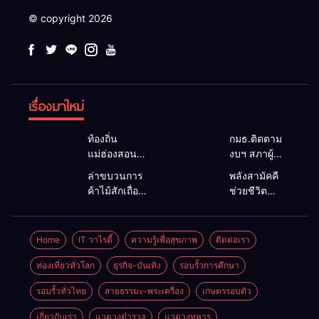
© copyright 2026
เรื่องมาใหม่
ท้องถิ่น
กมธ.ติดตาม
แม่ฮ่องสอน
งบฯ สภาผู้
สะท้อนเสียง
แทนฯ ลง
ล่าขบวนการ
พลังสามัคคี
ประชาชน นา
แม่สะเรียง ถก
ค้าไม้สักเถื่อน
ช่วยชีวิต
ยกฯ อบต.-
แนวทาง
ซุกป่าริมห้วย
ทพ.36 ผนึก
กำนัน ยื่น
บริหารงบ
แม่ลาน้อย เจอ
ชาวบ้าน ดึง
หนังสือถึง
ประมาณ เร่ง
ไม้แปรรูป 33
รถกระบะตก
Home
IT วาไรตี้
ความรู้เพื่อสุขภาพ
ติดต่อเรา
กมธ.งบฯ
พัฒนาพื้นที่
แผ่น ผอ.ส่วน
ข้างทาง
สภาฯ ขอหนุน
หนุนท่องเที่ยว
ป้องกันฯ
สำเร็จ สะท้อน
ท่องเที่ยวทั่วโลก
ธุรกิจ-บันเทิง
รอบรั้วการศึกษา
งบพัฒนาถนน
3 อำเภอ
สจป.ที่
น้ำใจไทย
แหล่งน้ำ และ
ชายแดน
รอบรั้วทั่วไทย
สายธรรมะ-พระเครื่อง
เกษตรรอบตัว
1แม่ฮ่องสอน
ชายแดน
ท่องเที่ยว
สั่งกวาดล้าง
แม่ฮ่องสอน
เกี่ยวกับเรา
แวดวงตำรวจ
แวดวงทหาร