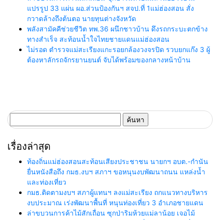
แปรรูป 33 แผ่น ผอ.ส่วนป้องกันฯ สจป.ที่ 1แม่ฮ่องสอน สั่ง
กวาดล้างถึงต้นตอ นายทุนต่างจังหวัด
พลังสามัคคีช่วยชีวิต ทพ.36 ผนึกชาวบ้าน ดึงรถกระบะตกข้าง
ทางสำเร็จ สะท้อนน้ำใจไทยชายแดนแม่ฮ่องสอน
ไม่รอด ตำรวจแม่สะเรียงแกะรอยกล้องวงจรปิด รวบยกแก๊ง 3 ผู้
ต้องหาลักรถจักรยานยนต์ จับได้พร้อมของกลางหน้าบ้าน
ค้นหา
สำหรับ:
เรื่องล่าสุด
ท้องถิ่นแม่ฮ่องสอนสะท้อนเสียงประชาชน นายกฯ อบต.-กำนัน
ยื่นหนังสือถึง กมธ.งบฯ สภาฯ ขอหนุนงบพัฒนาถนน แหล่งน้ำ
และท่องเที่ยว
กมธ.ติดตามงบฯ สภาผู้แทนฯ ลงแม่สะเรียง ถกแนวทางบริหาร
งบประมาณ เร่งพัฒนาพื้นที่ หนุนท่องเที่ยว 3 อำเภอชายแดน
ล่าขบวนการค้าไม้สักเถื่อน ซุกป่าริมห้วยแม่ลาน้อย เจอไม้