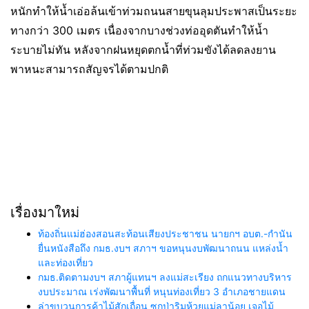
หนักทำให้น้ำเอ่อล้นเข้าท่วมถนนสายขุนลุมประพาสเป็นระยะ
ทางกว่า 300 เมตร เนื่องจากบางช่วงท่ออุดตันทำให้น้ำ
ระบายไม่ทัน หลังจากฝนหยุดตกน้ำที่ท่วมขังได้ลดลงยาน
พาหนะสามารถสัญจรได้ตามปกติ
เรื่องมาใหม่
ท้องถิ่นแม่ฮ่องสอนสะท้อนเสียงประชาชน นายกฯ อบต.-กำนัน
ยื่นหนังสือถึง กมธ.งบฯ สภาฯ ขอหนุนงบพัฒนาถนน แหล่งน้ำ
และท่องเที่ยว
กมธ.ติดตามงบฯ สภาผู้แทนฯ ลงแม่สะเรียง ถกแนวทางบริหาร
งบประมาณ เร่งพัฒนาพื้นที่ หนุนท่องเที่ยว 3 อำเภอชายแดน
ล่าขบวนการค้าไม้สักเถื่อน ซุกป่าริมห้วยแม่ลาน้อย เจอไม้