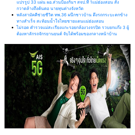
แปรรูป 33 แผ่น ผอ.ส่วนป้องกันฯ สจป.ที่ 1แม่ฮ่องสอน สั่ง
กวาดล้างถึงต้นตอ นายทุนต่างจังหวัด
พลังสามัคคีช่วยชีวิต ทพ.36 ผนึกชาวบ้าน ดึงรถกระบะตกข้าง
ทางสำเร็จ สะท้อนน้ำใจไทยชายแดนแม่ฮ่องสอน
ไม่รอด ตำรวจแม่สะเรียงแกะรอยกล้องวงจรปิด รวบยกแก๊ง 3 ผู้
ต้องหาลักรถจักรยานยนต์ จับได้พร้อมของกลางหน้าบ้าน