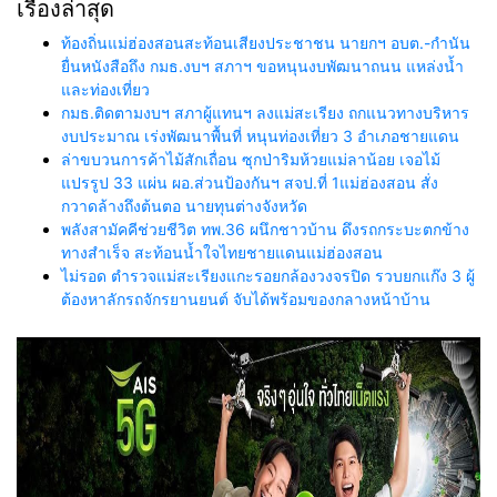
เรื่องล่าสุด
ท้องถิ่นแม่ฮ่องสอนสะท้อนเสียงประชาชน นายกฯ อบต.-กำนัน
ยื่นหนังสือถึง กมธ.งบฯ สภาฯ ขอหนุนงบพัฒนาถนน แหล่งน้ำ
และท่องเที่ยว
กมธ.ติดตามงบฯ สภาผู้แทนฯ ลงแม่สะเรียง ถกแนวทางบริหาร
งบประมาณ เร่งพัฒนาพื้นที่ หนุนท่องเที่ยว 3 อำเภอชายแดน
ล่าขบวนการค้าไม้สักเถื่อน ซุกป่าริมห้วยแม่ลาน้อย เจอไม้
แปรรูป 33 แผ่น ผอ.ส่วนป้องกันฯ สจป.ที่ 1แม่ฮ่องสอน สั่ง
กวาดล้างถึงต้นตอ นายทุนต่างจังหวัด
พลังสามัคคีช่วยชีวิต ทพ.36 ผนึกชาวบ้าน ดึงรถกระบะตกข้าง
ทางสำเร็จ สะท้อนน้ำใจไทยชายแดนแม่ฮ่องสอน
ไม่รอด ตำรวจแม่สะเรียงแกะรอยกล้องวงจรปิด รวบยกแก๊ง 3 ผู้
ต้องหาลักรถจักรยานยนต์ จับได้พร้อมของกลางหน้าบ้าน