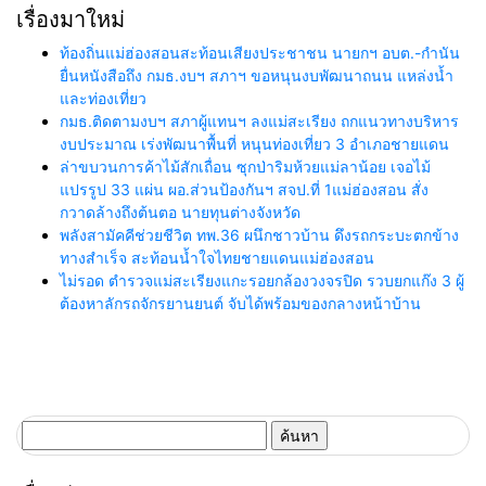
เรื่องมาใหม่
ท้องถิ่นแม่ฮ่องสอนสะท้อนเสียงประชาชน นายกฯ อบต.-กำนัน
ยื่นหนังสือถึง กมธ.งบฯ สภาฯ ขอหนุนงบพัฒนาถนน แหล่งน้ำ
และท่องเที่ยว
กมธ.ติดตามงบฯ สภาผู้แทนฯ ลงแม่สะเรียง ถกแนวทางบริหาร
งบประมาณ เร่งพัฒนาพื้นที่ หนุนท่องเที่ยว 3 อำเภอชายแดน
ล่าขบวนการค้าไม้สักเถื่อน ซุกป่าริมห้วยแม่ลาน้อย เจอไม้
แปรรูป 33 แผ่น ผอ.ส่วนป้องกันฯ สจป.ที่ 1แม่ฮ่องสอน สั่ง
กวาดล้างถึงต้นตอ นายทุนต่างจังหวัด
พลังสามัคคีช่วยชีวิต ทพ.36 ผนึกชาวบ้าน ดึงรถกระบะตกข้าง
ทางสำเร็จ สะท้อนน้ำใจไทยชายแดนแม่ฮ่องสอน
ไม่รอด ตำรวจแม่สะเรียงแกะรอยกล้องวงจรปิด รวบยกแก๊ง 3 ผู้
ต้องหาลักรถจักรยานยนต์ จับได้พร้อมของกลางหน้าบ้าน
ค้นหา
สำหรับ: