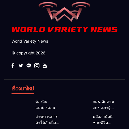
World Variety News
© copyright 2026
เรื่องมาใหม่
ท้องถิ่น
กมธ.ติดตาม
แม่ฮ่องสอน
งบฯ สภาผู้
สะท้อนเสียง
แทนฯ ลง
ล่าขบวนการ
พลังสามัคคี
ประชาชน นา
แม่สะเรียง ถก
ค้าไม้สักเถื่อน
ช่วยชีวิต
ยกฯ อบต.-
แนวทาง
ซุกป่าริมห้วย
ทพ.36 ผนึก