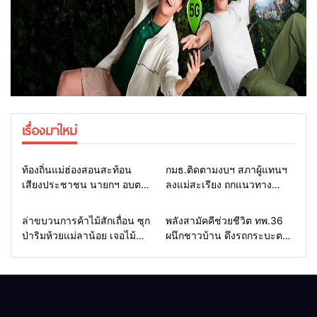
เรื่องมาใหม่
Home
รอบรั้วทั่วไทย
Home
รอบรั้วทั่วไทย
ท้องถิ่นแม่ฮ่องสอนสะท้อน
กมธ.ติดตามงบฯ สภาผู้แทนฯ
เสียงประชาชน นายกฯ อบต.-
ลงแม่สะเรียง ถกแนวทาง
กำนัน ยื่นหนังสือถึง กมธ.งบฯ
บริหารงบประมาณ เร่งพัฒนา
สภาฯ ขอหนุนงบพัฒนาถนน
พื้นที่ หนุนท่องเที่ยว 3 อำเภอ
Home
รอบรั้วทั่วไทย
Home
แวดวงทหาร
ล่าขบวนการค้าไม้สักเถื่อน ซุก
พลังสามัคคีช่วยชีวิต ทพ.36
แหล่งน้ำ และท่องเที่ยว
ชายแดน
ป่าริมห้วยแม่ลาน้อย เจอไม้
ผนึกชาวบ้าน ดึงรถกระบะตก
แปรรูป 33 แผ่น ผอ.ส่วนป้อ
ข้างทางสำเร็จ สะท้อนน้ำใจ
งกันฯ สจป.ที่ 1แม่ฮ่องสอน สั่ง
ไทยชายแดนแม่ฮ่องสอน
กวาดล้างถึงต้นตอ นายทุนต่าง
จังหวัด