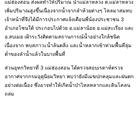
แม่ฮ่องสอน ส่งผลทำให้ปริมาณ น้ำแม่ลาหลวง ต.แม่ลาหลวง
เพิ่มปริมาณสูงขึ้นเนื่องจากน้ำจากลำห้วยต่างๆ ไหลมาสมทบ
เจ้าหน้าที่จึงได้มีการประกาศแจ้งเตือนพี่น้องประชาชน 3
อำเภอโซนใต้ ประกอบไปด้วย อ.แม่ลาน้อย อ.แม่สะเรียง และ
อ.สบเมย เฝ้าระวังติดตามสถานการณ์น้ำอย่างใกล้ชนิด
เนื่องจาก พบสภาวะน้ำล้นตลิ่ง และน้ำหลากเข้าท่วมพื้นที่ลุ่ม
ต่ำของลำน้ำแล้วในบางพื้นที่
ส่วนอุทกวิทยาที่ 3 แม่ฮ่องสอน ได้ตรวจสอบเรดาห์ตรวจ
อากาศจากกรมอุตุนิยมวิทยา พบว่ายังมีเมฆปกคลุมและฝนตก
อย่างต่อเนื่อง ซึ่งอาจทําให้เกิดน้ำป่าไหลหลากและดินโคลน
ถล่ม