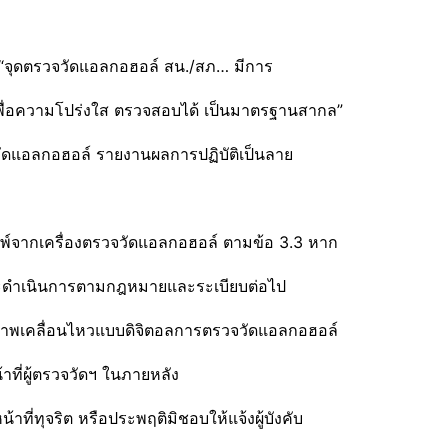
า “จุดตรวจวัดแอลกอฮอล์ สน./สภ… มีการ
เพื่อความโปร่งใส ตรวจสอบได้ เป็นมาตรฐานสากล”
รวจวัดแอลกอฮอล์ รายงานผลการปฏิบัติเป็นลาย
มพ์จากเครื่องตรวจวัดแอลกอฮอล์ ตามข้อ 3.3 หาก
และดำเนินการตามกฎหมายและระเบียบต่อไป
์ภาพเคลื่อนไหวแบบดิจิตอลการตรวจวัดแอลกอฮอล์
้าที่ผู้ตรวจวัดฯ ในภายหลัง
าที่ทุจริต หรือประพฤติมิชอบให้แจ้งผู้บังคับ