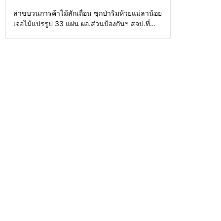
Home
รอบรั้วทั่วไทย
ล่าขบวนการค้าไม้สักเถื่อน ซุกป่าริมห้วยแม่ลาน้อย
เจอไม้แปรรูป 33 แผ่น ผอ.ส่วนป้องกันฯ สจป.ที่
1แม่ฮ่องสอน สั่งกวาดล้างถึงต้นตอ นายทุนต่าง
จังหวัด