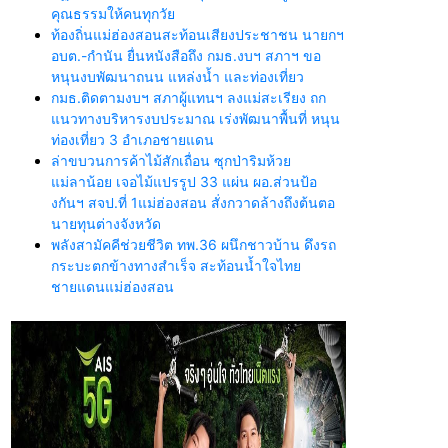
คุณธรรมให้คนทุกวัย
ท้องถิ่นแม่ฮ่องสอนสะท้อนเสียงประชาชน นายกฯ
อบต.-กำนัน ยื่นหนังสือถึง กมธ.งบฯ สภาฯ ขอ
หนุนงบพัฒนาถนน แหล่งน้ำ และท่องเที่ยว
กมธ.ติดตามงบฯ สภาผู้แทนฯ ลงแม่สะเรียง ถก
แนวทางบริหารงบประมาณ เร่งพัฒนาพื้นที่ หนุน
ท่องเที่ยว 3 อำเภอชายแดน
ล่าขบวนการค้าไม้สักเถื่อน ซุกป่าริมห้วย
แม่ลาน้อย เจอไม้แปรรูป 33 แผ่น ผอ.ส่วนป้อ
งกันฯ สจป.ที่ 1แม่ฮ่องสอน สั่งกวาดล้างถึงต้นตอ
นายทุนต่างจังหวัด
พลังสามัคคีช่วยชีวิต ทพ.36 ผนึกชาวบ้าน ดึงรถ
กระบะตกข้างทางสำเร็จ สะท้อนน้ำใจไทย
ชายแดนแม่ฮ่องสอน