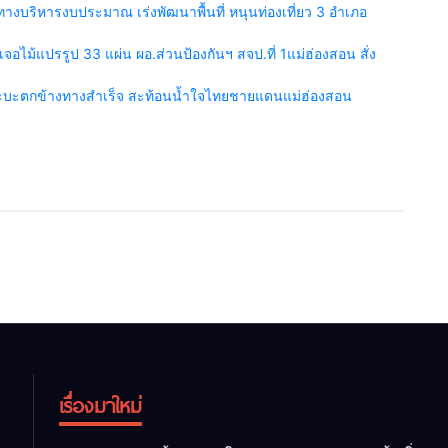
งบริหารงบประมาณ เร่งพัฒนาพื้นที่ หนุนท่องเที่ยว 3 อำเภอ
เจอไม้แปรรูป 33 แผ่น ผอ.ส่วนป้องกันฯ สจป.ที่ 1แม่ฮ่องสอน สั่ง
กระบะตกข้างทางสำเร็จ สะท้อนน้ำใจไทยชายแดนแม่ฮ่องสอน
เรื่องมาใหม่