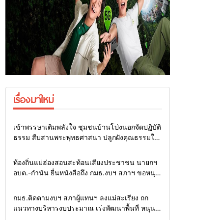
เรื่องมาใหม่
Home
สายธรรมะ-พระเครื่อง
เข้าพรรษาเติมพลังใจ ชุมชนบ้านโป่งนอกจัดปฏิบัติ
ธรรม สืบสานพระพุทธศาสนา ปลูกฝังคุณธรรมให้
คนทุกวัย
Home
รอบรั้วทั่วไทย
ท้องถิ่นแม่ฮ่องสอนสะท้อนเสียงประชาชน นายกฯ
อบต.-กำนัน ยื่นหนังสือถึง กมธ.งบฯ สภาฯ ขอหนุน
งบพัฒนาถนน แหล่งน้ำ และท่องเที่ยว
Home
รอบรั้วทั่วไทย
กมธ.ติดตามงบฯ สภาผู้แทนฯ ลงแม่สะเรียง ถก
แนวทางบริหารงบประมาณ เร่งพัฒนาพื้นที่ หนุน
ท่องเที่ยว 3 อำเภอชายแดน