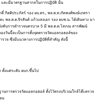
 และมีมาตรฐานสากลในการปฏิบัติ นั้น
ดิ์ กิตติประภัสร์ รอง ผบ.ตร., พล.ต.ท.ภัคพงศ์พงษ์เภตรา
และ พล.ต.ต.จิรสันต์ แก้วแสงเอก รอง ผบช.น. ได้เดินทาง มา
ังคับการตำรวจนครบาล 5 มี พล.ต.ต.โสภณ สารพัฒน์
องวันนี้จะเป็นการตั้งจุดตรวจวัดแอลกอฮอล์ของ
จ ซึ่งมีแนวทางการปฏิบัติที่สำคัญ ดังนี้
า ตั้งแต่ระดับ ผบก.ขึ้นไป
ฐานการตรวจวัดแอลกอฮอล์ ตั้งไว้ตรงบริเวณใกล้โต๊ะตรวจ
เจน