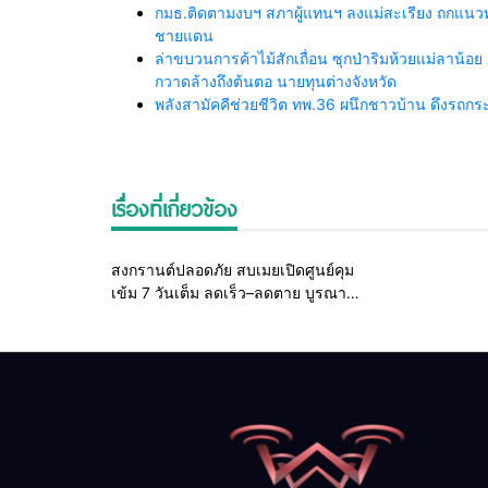
กมธ.ติดตามงบฯ สภาผู้แทนฯ ลงแม่สะเรียง ถกแนวทา
ชายแดน
ล่าขบวนการค้าไม้สักเถื่อน ซุกป่าริมห้วยแม่ลาน้อย 
กวาดล้างถึงต้นตอ นายทุนต่างจังหวัด
พลังสามัคคีช่วยชีวิต ทพ.36 ผนึกชาวบ้าน ดึงรถ
เรื่องที่เกี่ยวข้อง
Home
รอบรั้วทั่วไทย
สงกรานต์ปลอดภัย สบเมยเปิดศูนย์คุม
เข้ม 7 วันเต็ม ลดเร็ว–ลดตาย บูรณา
การทุกภาคส่วนดูแลถนน