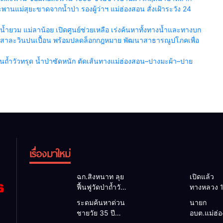
นแม่สุยะขาดจากน้ำป่า รองผู้ว่าฯ แม่ฮ่องสอน สั่งเฝ้าระวัง 24
ำยวม แม่ลาน้อย เปิดศูนย์ช่วยเหลือ เร่งค้นหาทั้งทางน้ำและทางบก
น้ำสาละวินปนเปื้อน พร้อมปลดล็อกกฎหมาย พัฒนาสาธารณูปโภคเพื่อ
้ำวัวทรุด น้ำป่าซัดหนัก ตัดเส้นทางแม่ฮ่องสอน–ปางมะผ้า–ปาย
เรื่องมาใหม่
ฉก.สิงหนาท ลุย
เปิดแล้ว
ฟื้นฟูวัดป่าถ้ำวัว
ทางหลวง 
ระดมกำลัง
ผ่านได้ตาม
ระดมค้นหาด่วน
นายก
เคลียร์ใต้สะพาน
หลังคอสะ
ชายวัย 35 ปี
อบต.แม่ฮ่
ซ่อมคอสะพาน
แม่สุยะขา