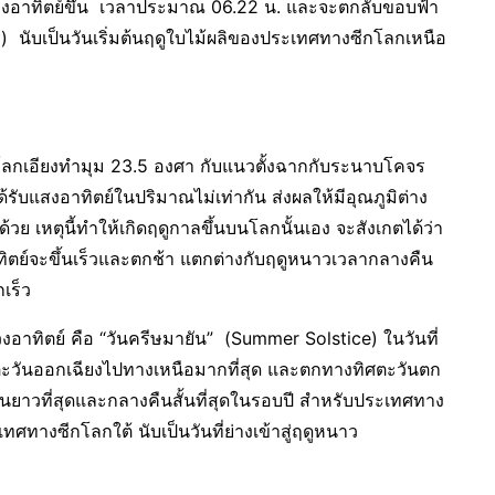
วงอาทิตย์ขึ้น เวลาประมาณ 06.22 น. และจะตกลับขอบฟ้า
นับเป็นวันเริ่มต้นฤดูใบไม้ผลิของประเทศทางซีกโลกเหนือ
นโลกเอียงทำมุม 23.5 องศา กับแนวตั้งฉากกับระนาบโคจร
้รับแสงอาทิตย์ในปริมาณไม่เท่ากัน ส่งผลให้มีอุณภูมิต่าง
ย เหตุนี้ทำให้เกิดฤดูกาลขึ้นบนโลกนั้นเอง จะสังเกตได้ว่า
ตย์จะขึ้นเร็วและตกช้า แตกต่างกับฤดูหนาวเวลากลางคืน
เร็ว
งอาทิตย์ คือ “วันครีษมายัน” (Summer Solstice) ในวันที่
ิศตะวันออกเฉียงไปทางเหนือมากที่สุด และตกทางทิศตะวันตก
ันยาวที่สุดและกลางคืนสั้นที่สุดในรอบปี สำหรับประเทศทาง
ะเทศทางซีกโลกใต้ นับเป็นวันที่ย่างเข้าสู่ฤดูหนาว