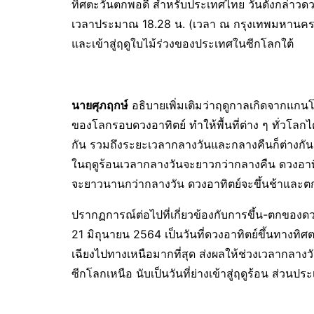
ทิศตะวันตกพอดี สำหรับประเทศไทย วันดังกล่าวด
เวลาประมาณ 18.28 น. (เวลา ณ กรุงเทพมหานคร) 
และเข้าสู่ฤดูใบไม้ร่วงของประเทศในซีกโลกใต้
นายศุภฤกษ์
อธิบายเพิ่มเติมว่าฤดูกาลเกิดจากแก
ของโลกรอบดวงอาทิตย์ ทำให้พื้นที่ต่าง ๆ ทั่วโลกได
กัน รวมถึงระยะเวลากลางวันและกลางคืนก็ต่างกันด้ว
ในฤดูร้อนเวลากลางวันจะยาวกว่ากลางคืน ดวงอาทิ
จะยาวนานกว่ากลางวัน ดวงอาทิตย์จะขึ้นช้าและตก
ปรากฏการณ์ต่อไปที่เกี่ยวข้องกับการขึ้น-ตกของดว
21 มิถุนายน 2564 เป็นวันที่ดวงอาทิตย์ขึ้นทางท
เฉียงไปทางเหนือมากที่สุด ส่งผลให้ช่วงเวลากลางว
ซีกโลกเหนือ นับเป็นวันที่ย่างเข้าสู่ฤดูร้อน ส่วนปร