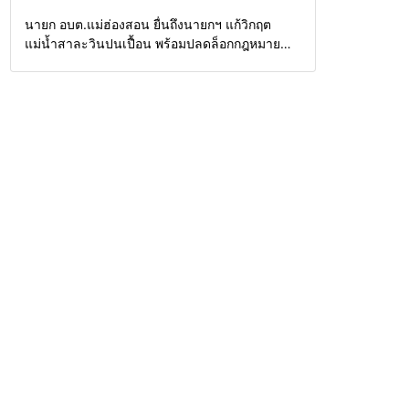
Home
รอบรั้วทั่วไทย
นายก อบต.แม่ฮ่องสอน ยื่นถึงนายกฯ แก้วิกฤต
แม่น้ำสาละวินปนเปื้อน พร้อมปลดล็อกกฎหมาย
พัฒนาสาธารณูปโภคเพื่อความอยู่รอดของชาว
บ้าน