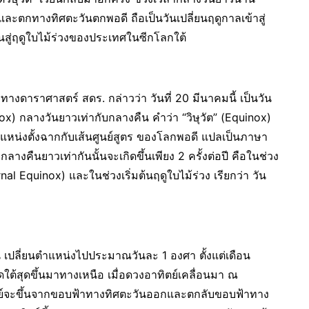
ละตกทางทิศตะวันตกพอดี ถือเป็นวันเปลี่ยนฤดูกาลเข้าสู่
นสู่ฤดูใบไม้ร่วงของประเทศในซีกโลกใต้
งดาราศาสตร์ สดร. กล่าวว่า วันที่ 20 มีนาคมนี้ เป็นวัน
inox) กลางวันยาวเท่ากับกลางคืน คำว่า “วิษุวัต” (Equinox)
แหน่งตั้งฉากกับเส้นศูนย์สูตร ของโลกพอดี แปลเป็นภาษา
างคืนยาวเท่ากันนั้นจะเกิดขึ้นเพียง 2 ครั้งต่อปี คือในช่วง
ernal Equinox) และในช่วงเริ่มต้นฤดูใบไม้ร่วง เรียกว่า วัน
เปลี่ยนตำแหน่งไปประมาณวันละ 1 องศา ตั้งแต่เดือน
ใต้สุดขึ้นมาทางเหนือ เมื่อดวงอาทิตย์เคลื่อนมา ณ
ิตย์จะขึ้นจากขอบฟ้าทางทิศตะวันออกและตกลับขอบฟ้าทาง