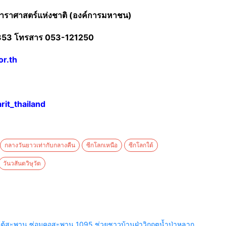
ยดาราศาสตร์แห่งชาติ (องค์การมหาชน)
4353 โทรสาร 053-121250
or.th
rit_thailand
กลางวันยาวเท่ากับกลางคืน
ซีกโลกเหนือ
ซีกโลกใต้
วันวสันตวิษุวัต
ยร์ใต้สะพาน ซ่อมคอสะพาน 1095 ช่วยชาวบ้านฝ่าวิกฤตน้ำป่าหลาก