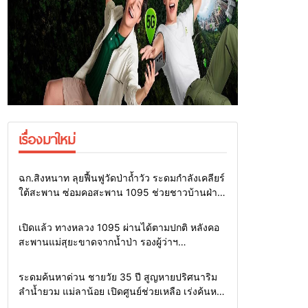
เรื่องมาใหม่
Home
แวดวงทหาร
ฉก.สิงหนาท ลุยฟื้นฟูวัดป่าถ้ำวัว ระดมกำลังเคลียร์
ใต้สะพาน ซ่อมคอสะพาน 1095 ช่วยชาวบ้านฝ่า
วิกฤตน้ำป่าหลาก
Home
รอบรั้วทั่วไทย
เปิดแล้ว ทางหลวง 1095 ผ่านได้ตามปกติ หลังคอ
สะพานแม่สุยะขาดจากน้ำป่า รองผู้ว่าฯ
แม่ฮ่องสอน สั่งเฝ้าระวัง 24 ชั่วโมง
Home
รอบรั้วทั่วไทย
ระดมค้นหาด่วน ชายวัย 35 ปี สูญหายปริศนาริม
ลำน้ำยวม แม่ลาน้อย เปิดศูนย์ช่วยเหลือ เร่งค้นหา
ทั้งทางน้ำและทางบก