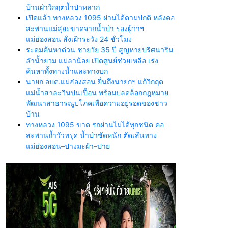
บ้านฝ่าวิกฤตน้ำป่าหลาก
เปิดแล้ว ทางหลวง 1095 ผ่านได้ตามปกติ หลังคอ
สะพานแม่สุยะขาดจากน้ำป่า รองผู้ว่าฯ
แม่ฮ่องสอน สั่งเฝ้าระวัง 24 ชั่วโมง
ระดมค้นหาด่วน ชายวัย 35 ปี สูญหายปริศนาริม
ลำน้ำยวม แม่ลาน้อย เปิดศูนย์ช่วยเหลือ เร่ง
ค้นหาทั้งทางน้ำและทางบก
นายก อบต.แม่ฮ่องสอน ยื่นถึงนายกฯ แก้วิกฤต
แม่น้ำสาละวินปนเปื้อน พร้อมปลดล็อกกฎหมาย
พัฒนาสาธารณูปโภคเพื่อความอยู่รอดของชาว
บ้าน
ทางหลวง 1095 ขาด รถผ่านไม่ได้ทุกชนิด คอ
สะพานถ้ำวัวทรุด น้ำป่าซัดหนัก ตัดเส้นทาง
แม่ฮ่องสอน–ปางมะผ้า–ปาย