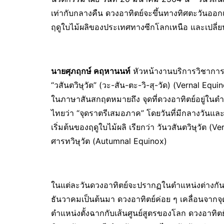
เท่ากับกลางคืน ดวงอาทิตย์จะขึ้นทางทิศตะวันออกแ
ฤดูใบไม้ผลิของประเทศทางซีกโลกเหนือ และเปลี่ย
นายศุภฤกษ์ คฤหานนท์
หัวหน้างานบริการวิชาการทา
“วสันตวิษุวัต” (วะ-สัน-ตะ-วิ-สุ-วัด) (Vernal Equ
ในภาษาสันสกฤตหมายถึง จุดที่ดวงอาทิตย์อยู่ในตำ
ไทยว่า “จุดราตรีเสมอภาค” โดยวันที่มีกลางวันและกล
เริ่มต้นของฤดูใบไม้ผลิ เรียกว่า วันวสันตวิษุวัต (V
ศารทวิษุวัต (Autumnal Equinox)
ในแต่ละวันดวงอาทิตย์จะปรากฏในตำแหน่งต่างกัน 
ธันวาคมเป็นต้นมา ดวงอาทิตย์ค่อย ๆ เคลื่อนจากจุด
ตำแหน่งตั้งฉากกับเส้นศูนย์สูตรของโลก ดวงอาท