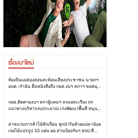
เรื่องมาใหม่
Home
รอบรั้วทั่วไทย
ท้องถิ่นแม่ฮ่องสอนสะท้อนเสียงประชาชน นายกฯ
อบต.-กำนัน ยื่นหนังสือถึง กมธ.งบฯ สภาฯ ขอหนุน
งบพัฒนาถนน แหล่งน้ำ และท่องเที่ยว
Home
รอบรั้วทั่วไทย
กมธ.ติดตามงบฯ สภาผู้แทนฯ ลงแม่สะเรียง ถก
แนวทางบริหารงบประมาณ เร่งพัฒนาพื้นที่ หนุน
ท่องเที่ยว 3 อำเภอชายแดน
Home
รอบรั้วทั่วไทย
ล่าขบวนการค้าไม้สักเถื่อน ซุกป่าริมห้วยแม่ลาน้อย
เจอไม้แปรรูป 33 แผ่น ผอ.ส่วนป้องกันฯ สจป.ที่
1แม่ฮ่องสอน สั่งกวาดล้างถึงต้นตอ นายทุนต่าง