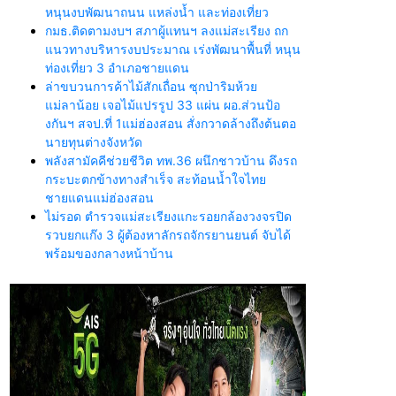
หนุนงบพัฒนาถนน แหล่งน้ำ และท่องเที่ยว
กมธ.ติดตามงบฯ สภาผู้แทนฯ ลงแม่สะเรียง ถก
แนวทางบริหารงบประมาณ เร่งพัฒนาพื้นที่ หนุน
ท่องเที่ยว 3 อำเภอชายแดน
ล่าขบวนการค้าไม้สักเถื่อน ซุกป่าริมห้วย
แม่ลาน้อย เจอไม้แปรรูป 33 แผ่น ผอ.ส่วนป้อ
งกันฯ สจป.ที่ 1แม่ฮ่องสอน สั่งกวาดล้างถึงต้นตอ
นายทุนต่างจังหวัด
พลังสามัคคีช่วยชีวิต ทพ.36 ผนึกชาวบ้าน ดึงรถ
กระบะตกข้างทางสำเร็จ สะท้อนน้ำใจไทย
ชายแดนแม่ฮ่องสอน
ไม่รอด ตำรวจแม่สะเรียงแกะรอยกล้องวงจรปิด
รวบยกแก๊ง 3 ผู้ต้องหาลักรถจักรยานยนต์ จับได้
พร้อมของกลางหน้าบ้าน