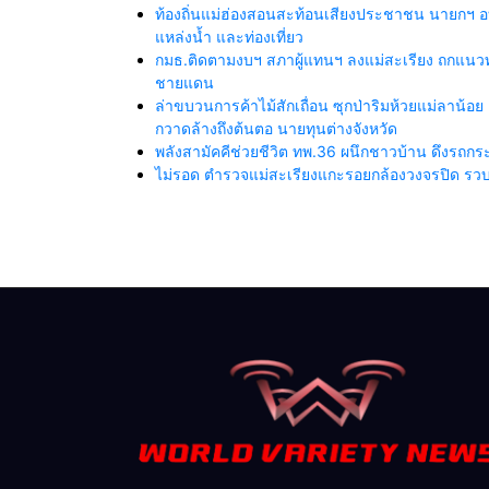
ท้องถิ่นแม่ฮ่องสอนสะท้อนเสียงประชาชน นายกฯ อ
แหล่งน้ำ และท่องเที่ยว
กมธ.ติดตามงบฯ สภาผู้แทนฯ ลงแม่สะเรียง ถกแนวทา
ชายแดน
ล่าขบวนการค้าไม้สักเถื่อน ซุกป่าริมห้วยแม่ลาน้อย 
กวาดล้างถึงต้นตอ นายทุนต่างจังหวัด
พลังสามัคคีช่วยชีวิต ทพ.36 ผนึกชาวบ้าน ดึงรถ
ไม่รอด ตำรวจแม่สะเรียงแกะรอยกล้องวงจรปิด รวบย