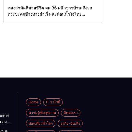
จังหวัด
Home
แวดวงทหาร
พลังสามัคคีช่วยชีวิต ทพ.36 ผนึกชาวบ้าน ดึงรถ
กระบะตกข้างทางสำเร็จ สะท้อนน้ำใจไทย
ชายแดนแม่ฮ่องสอน
Home
IT วาไรตี้
ความรู้เพื่อสุขภาพ
ติดต่อเรา
ามงบฯ
ฯ ลง
ท่องเที่ยวทั่วโลก
ธุรกิจ-บันเทิง
 ถก
ีช่วย