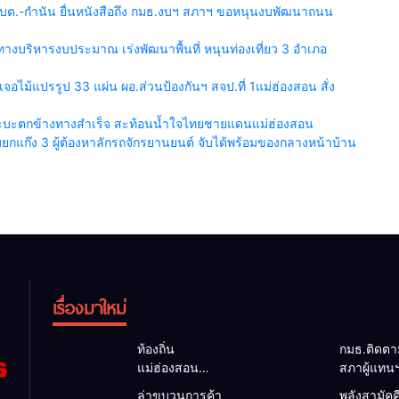
บต.-กำนัน ยื่นหนังสือถึง กมธ.งบฯ สภาฯ ขอหนุนงบพัฒนาถนน
งบริหารงบประมาณ เร่งพัฒนาพื้นที่ หนุนท่องเที่ยว 3 อำเภอ
เจอไม้แปรรูป 33 แผ่น ผอ.ส่วนป้องกันฯ สจป.ที่ 1แม่ฮ่องสอน สั่ง
กระบะตกข้างทางสำเร็จ สะท้อนน้ำใจไทยชายแดนแม่ฮ่องสอน
กแก๊ง 3 ผู้ต้องหาลักรถจักรยานยนต์ จับได้พร้อมของกลางหน้าบ้าน
เรื่องมาใหม่
ท้องถิ่น
กมธ.ติดต
แม่ฮ่องสอน
สภาผู้แทน
สะท้อนเสียง
แม่สะเรียง
ล่าขบวนการค้า
พลังสามัคค