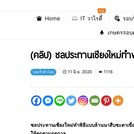
hot
Home
IT วาไรตี้
รอบร
เกษตรรอบต
(คลิป) ชลประทานเชียงใหม่ทำ
11 มิ.ย. 2020
1116
รอบรั้วทั่วไทย
ชลประทานเชียงใหม่ทำพิธีแบบล้านนาสืบชะตาเขื่อ
ให้ตกตามฤดูกาล