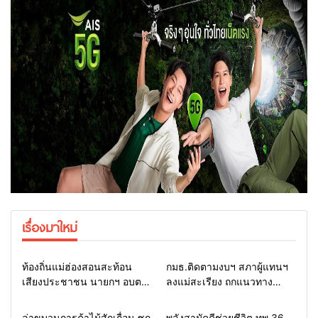
เรื่องมาใหม่
Home
รอบรั้วทั่วไทย
Home
รอบรั้วทั่วไทย
ท้องถิ่นแม่ฮ่องสอนสะท้อน
กมธ.ติดตามงบฯ สภาผู้แทนฯ
เสียงประชาชน นายกฯ อบต.-
ลงแม่สะเรียง ถกแนวทาง
กำนัน ยื่นหนังสือถึง กมธ.งบฯ
บริหารงบประมาณ เร่งพัฒนา
สภาฯ ขอหนุนงบพัฒนาถนน
พื้นที่ หนุนท่องเที่ยว 3 อำเภอ
Home
รอบรั้วทั่วไทย
Home
แวดวงทหาร
ล่าขบวนการค้าไม้สักเถื่อน ซุก
พลังสามัคคีช่วยชีวิต ทพ.36