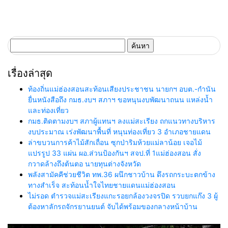
ค้นหา
สำหรับ:
เรื่องล่าสุด
ท้องถิ่นแม่ฮ่องสอนสะท้อนเสียงประชาชน นายกฯ อบต.-กำนัน
ยื่นหนังสือถึง กมธ.งบฯ สภาฯ ขอหนุนงบพัฒนาถนน แหล่งน้ำ
และท่องเที่ยว
กมธ.ติดตามงบฯ สภาผู้แทนฯ ลงแม่สะเรียง ถกแนวทางบริหาร
งบประมาณ เร่งพัฒนาพื้นที่ หนุนท่องเที่ยว 3 อำเภอชายแดน
ล่าขบวนการค้าไม้สักเถื่อน ซุกป่าริมห้วยแม่ลาน้อย เจอไม้
แปรรูป 33 แผ่น ผอ.ส่วนป้องกันฯ สจป.ที่ 1แม่ฮ่องสอน สั่ง
กวาดล้างถึงต้นตอ นายทุนต่างจังหวัด
พลังสามัคคีช่วยชีวิต ทพ.36 ผนึกชาวบ้าน ดึงรถกระบะตกข้าง
ทางสำเร็จ สะท้อนน้ำใจไทยชายแดนแม่ฮ่องสอน
ไม่รอด ตำรวจแม่สะเรียงแกะรอยกล้องวงจรปิด รวบยกแก๊ง 3 ผู้
ต้องหาลักรถจักรยานยนต์ จับได้พร้อมของกลางหน้าบ้าน