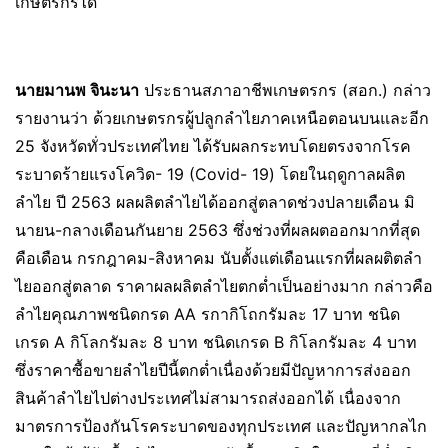
เกษตรกรได้
นายมานพ จินะนา
ประธานสภาอาชีพเกษตรกร (สอก.) กล่าว
รายงานว่า ด้วยเกษตรกรผู้ปลูกลำไยภาคเหนือตอนบนและอีก
25 จังหวัดทั่วประเทศไทย ได้รับผลกระทบโดยตรงจากโรค
ระบาดร้ายแรงโควิด- 19 (Covid- 19) โดยในฤดูกาลผลิต
ลำไย ปี 2563 ผลผลิตลำไยได้ออกสู่ตลาดช่วงปลายเดือน มิ
นายน-กลางเดือนกันยาย 2563 ซึ่งช่วงที่ผลผตออกมากที่สุด
คือเดือน กรกฎาคม-สิงหาคม นับตั้งแต่เดือนแรกที่ผลผติตลำ
ไยออกสู่ตลาด ราคาผลผลิตลำไยตกต่ำเป็นอย่างมาก กล่าวคือ
ลำไยคุณภาพชนิดกรด AA รกากิโถกรัมละ 17 บาท ชนิด
เกรด A กิโลกรัมละ 8 บาท ชนิดเกรด B กิโลกรัมละ 4 บาท
ซึ่งราคาซื้อขายลำไยปีนี้ตกต่ำเนื่องด้วยมีปัญหาการส่งออก
สินค้าลำไยไปต่างประเทศไม่สามารถส่งออกได้ เนื่องจาก
มาตรการป้องกันโรคระบาดของทุกประเทศ และปัญหากลไก