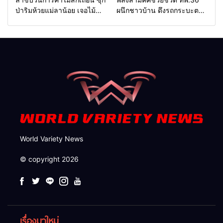
แหล่งน้ำ และท่องเที่ยว
ชายแดน
ป่าริมห้วยแม่ลาน้อย เจอไม้
ผนึกชาวบ้าน ดึงรถกระบะตก
แปรรูป 33 แผ่น ผอ.ส่วนป้อ
ข้างทางสำเร็จ สะท้อนน้ำใจ
งกันฯ สจป.ที่ 1แม่ฮ่องสอน สั่ง
ไทยชายแดนแม่ฮ่องสอน
กวาดล้างถึงต้นตอ นายทุนต่าง
จังหวัด
World Variety News
© copyright 2026
เรื่องมาใหม่