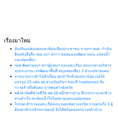
เรื่องมาใหม่
ท้องถิ่นแม่ฮ่องสอนสะท้อนเสียงประชาชน นายกฯ อบต.-กำนัน
ยื่นหนังสือถึง กมธ.งบฯ สภาฯ ขอหนุนงบพัฒนาถนน แหล่งน้ำ
และท่องเที่ยว
กมธ.ติดตามงบฯ สภาผู้แทนฯ ลงแม่สะเรียง ถกแนวทางบริหาร
งบประมาณ เร่งพัฒนาพื้นที่ หนุนท่องเที่ยว 3 อำเภอชายแดน
ล่าขบวนการค้าไม้สักเถื่อน ซุกป่าริมห้วยแม่ลาน้อย เจอไม้
แปรรูป 33 แผ่น ผอ.ส่วนป้องกันฯ สจป.ที่ 1แม่ฮ่องสอน สั่ง
กวาดล้างถึงต้นตอ นายทุนต่างจังหวัด
พลังสามัคคีช่วยชีวิต ทพ.36 ผนึกชาวบ้าน ดึงรถกระบะตกข้าง
ทางสำเร็จ สะท้อนน้ำใจไทยชายแดนแม่ฮ่องสอน
ไม่รอด ตำรวจแม่สะเรียงแกะรอยกล้องวงจรปิด รวบยกแก๊ง 3 ผู้
ต้องหาลักรถจักรยานยนต์ จับได้พร้อมของกลางหน้าบ้าน