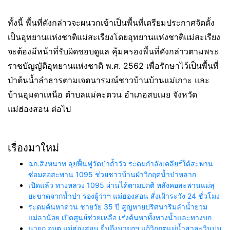
ทั้งนี้ พื้นที่ดังกล่าวจะผนวกเข้าเป็นพื้นที่เตรียมประกาศจัดตั้ง
เป็นอุทยานแห่งชาติแม่สะเรียงโดยอุทยานแห่งชาติแม่สะเรียง
จะต้องมีหน้าที่รับผิดชอบดูแล คุ้มครองพื้นที่ดังกล่าวตามพระ
ราชบัญญัติอุทยานแห่งชาติ พ.ศ. 2562 เพื่อรักษาไว้เป็นพื้นที่
ป่าต้นน้ำลำธารตามเจตนารมณ์ชาวบ้านบ้านแม่เกาะ และ
บ้านอุมดาเหนือ ตำบลแม่คะตวน อำเภอสบเมย จังหวัด
แม่ฮ่องสอน ต่อไป
เรื่องมาใหม่
ฉก.สิงหนาท ลุยฟื้นฟูวัดป่าถ้ำวัว ระดมกำลังเคลียร์ใต้สะพาน
ซ่อมคอสะพาน 1095 ช่วยชาวบ้านฝ่าวิกฤตน้ำป่าหลาก
เปิดแล้ว ทางหลวง 1095 ผ่านได้ตามปกติ หลังคอสะพานแม่สุ
ยะขาดจากน้ำป่า รองผู้ว่าฯ แม่ฮ่องสอน สั่งเฝ้าระวัง 24 ชั่วโมง
ระดมค้นหาด่วน ชายวัย 35 ปี สูญหายปริศนาริมลำน้ำยวม
แม่ลาน้อย เปิดศูนย์ช่วยเหลือ เร่งค้นหาทั้งทางน้ำและทางบก
นายก อบต.แม่ฮ่องสอน ยื่นถึงนายกฯ แก้วิกฤตแม่น้ำสาละวินปน