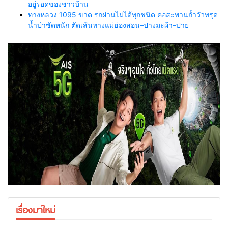
อยู่รอดของชาวบ้าน
ทางหลวง 1095 ขาด รถผ่านไม่ได้ทุกชนิด คอสะพานถ้ำวัวทรุด
น้ำป่าซัดหนัก ตัดเส้นทางแม่ฮ่องสอน–ปางมะผ้า–ปาย
เรื่องมาใหม่