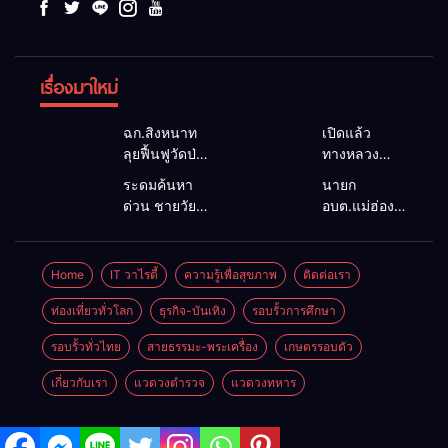
เรื่องมาใหม่
ฉก.สิงหนาท
เปิดแล้ว
ลุยฟื้นฟูวัดป่า
ทางหลวง
ถ้ำวัว ระดม
1095 ผ่านได้
ระดมค้นหา
นายก
กำลังเคลียร์
ตามปกติ หลัง
ด่วน ชายวัย
อบต.แม่ฮ่องสอน
ใต้สะพาน
คอสะพานแม่
35 ปี สูญหาย
ยื่นถึงนายกฯ
ซ่อมคอ
สุยะขาดจาก
ปริศนาริมลำ
แก้วิกฤตแม่น้ำ
สะพาน 1095
น้ำป่า รองผู้
น้ำยวม
สาละวินปน
Home
IT วาไรตี้
ความรู้เพื่อสุขภาพ
ติดต่อเรา
ช่วยชาวบ้าน
ว่าฯ
แม่ลาน้อย
เปื้อน พร้อม
ฝ่าวิกฤตน้ำป่า
แม่ฮ่องสอน
เปิดศูนย์ช่วย
ปลดล็อก
ท่องเที่ยวทั่วโลก
ธุรกิจ-บันเทิง
รอบรั้วการศึกษา
หลาก
สั่งเฝ้าระวัง
เหลือ เร่ง
กฎหมาย
24 ชั่วโมง
รอบรั้วทั่วไทย
สายธรรมะ-พระเครื่อง
เกษตรรอบตัว
ค้นหาทั้งทาง
พัฒนา
น้ำและทางบก
สาธารณูปโภค
เกี่ยวกับเรา
แวดวงตำรวจ
แวดวงทหาร
เพื่อความอยู่
รอดของชาว
บ้าน