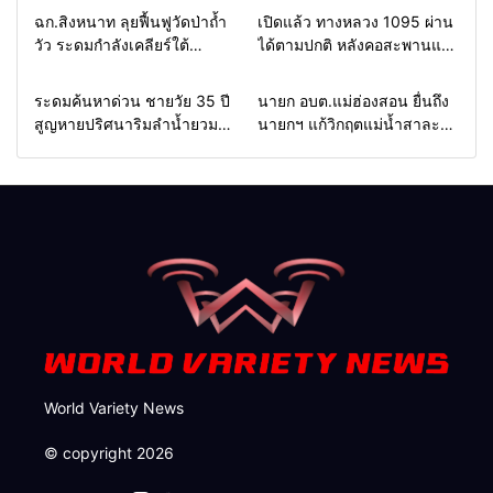
Home
แวดวงทหาร
Home
รอบรั้วทั่วไทย
ฉก.สิงหนาท ลุยฟื้นฟูวัดป่าถ้ำ
เปิดแล้ว ทางหลวง 1095 ผ่าน
วัว ระดมกำลังเคลียร์ใต้
ได้ตามปกติ หลังคอสะพานแม่
สะพาน ซ่อมคอสะพาน 1095
สุยะขาดจากน้ำป่า รองผู้ว่าฯ
ช่วยชาวบ้านฝ่าวิกฤตน้ำป่า
แม่ฮ่องสอน สั่งเฝ้าระวัง 24
Home
รอบรั้วทั่วไทย
Home
รอบรั้วทั่วไทย
ระดมค้นหาด่วน ชายวัย 35 ปี
นายก อบต.แม่ฮ่องสอน ยื่นถึง
หลาก
ชั่วโมง
สูญหายปริศนาริมลำน้ำยวม
นายกฯ แก้วิกฤตแม่น้ำสาละ
แม่ลาน้อย เปิดศูนย์ช่วยเหลือ
วินปนเปื้อน พร้อมปลดล็อก
เร่งค้นหาทั้งทางน้ำและทางบก
กฎหมาย พัฒนา
สาธารณูปโภคเพื่อความอยู่
รอดของชาวบ้าน
World Variety News
© copyright 2026