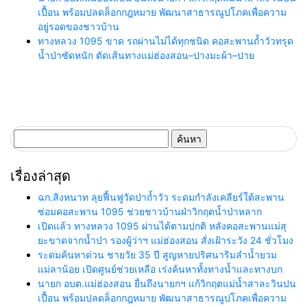
เปื้อน พร้อมปลดล็อกกฎหมาย พัฒนาสาธารณูปโภคเพื่อความ
อยู่รอดของชาวบ้าน
ทางหลวง 1095 ขาด รถผ่านไม่ได้ทุกชนิด คอสะพานถ้ำวัวทรุด
น้ำป่าซัดหนัก ตัดเส้นทางแม่ฮ่องสอน–ปางมะผ้า–ปาย
ค้นหา
สำหรับ:
เรื่องล่าสุด
ฉก.สิงหนาท ลุยฟื้นฟูวัดป่าถ้ำวัว ระดมกำลังเคลียร์ใต้สะพาน
ซ่อมคอสะพาน 1095 ช่วยชาวบ้านฝ่าวิกฤตน้ำป่าหลาก
เปิดแล้ว ทางหลวง 1095 ผ่านได้ตามปกติ หลังคอสะพานแม่สุ
ยะขาดจากน้ำป่า รองผู้ว่าฯ แม่ฮ่องสอน สั่งเฝ้าระวัง 24 ชั่วโมง
ระดมค้นหาด่วน ชายวัย 35 ปี สูญหายปริศนาริมลำน้ำยวม
แม่ลาน้อย เปิดศูนย์ช่วยเหลือ เร่งค้นหาทั้งทางน้ำและทางบก
นายก อบต.แม่ฮ่องสอน ยื่นถึงนายกฯ แก้วิกฤตแม่น้ำสาละวินปน
เปื้อน พร้อมปลดล็อกกฎหมาย พัฒนาสาธารณูปโภคเพื่อความ