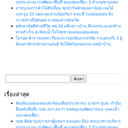
งบประมาณ เร่งพัฒนาพื้นที่ หนุนท่องเที่ยว 3 อำเภอชายแดน
ล่าขบวนการค้าไม้สักเถื่อน ซุกป่าริมห้วยแม่ลาน้อย เจอไม้
แปรรูป 33 แผ่น ผอ.ส่วนป้องกันฯ สจป.ที่ 1แม่ฮ่องสอน สั่ง
กวาดล้างถึงต้นตอ นายทุนต่างจังหวัด
พลังสามัคคีช่วยชีวิต ทพ.36 ผนึกชาวบ้าน ดึงรถกระบะตกข้าง
ทางสำเร็จ สะท้อนน้ำใจไทยชายแดนแม่ฮ่องสอน
ไม่รอด ตำรวจแม่สะเรียงแกะรอยกล้องวงจรปิด รวบยกแก๊ง 3 ผู้
ต้องหาลักรถจักรยานยนต์ จับได้พร้อมของกลางหน้าบ้าน
ค้นหา
สำหรับ:
เรื่องล่าสุด
ท้องถิ่นแม่ฮ่องสอนสะท้อนเสียงประชาชน นายกฯ อบต.-กำนัน
ยื่นหนังสือถึง กมธ.งบฯ สภาฯ ขอหนุนงบพัฒนาถนน แหล่งน้ำ
และท่องเที่ยว
กมธ.ติดตามงบฯ สภาผู้แทนฯ ลงแม่สะเรียง ถกแนวทางบริหาร
งบประมาณ เร่งพัฒนาพื้นที่ หนุนท่องเที่ยว 3 อำเภอชายแดน