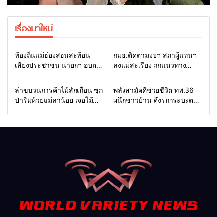
เรื่องมาใหม่
Home
รอบรั้วทั่วไทย
Home
รอบรั้วทั่วไทย
ท้องถิ่นแม่ฮ่องสอนสะท้อน
กมธ.ติดตามงบฯ สภาผู้แทนฯ
เสียงประชาชน นายกฯ อบต.-
ลงแม่สะเรียง ถกแนวทาง
กำนัน ยื่นหนังสือถึง กมธ.งบฯ
บริหารงบประมาณ เร่งพัฒนา
สภาฯ ขอหนุนงบพัฒนาถนน
พื้นที่ หนุนท่องเที่ยว 3 อำเภอ
Home
รอบรั้วทั่วไทย
Home
แวดวงทหาร
ล่าขบวนการค้าไม้สักเถื่อน ซุก
พลังสามัคคีช่วยชีวิต ทพ.36
แหล่งน้ำ และท่องเที่ยว
ชายแดน
ป่าริมห้วยแม่ลาน้อย เจอไม้
ผนึกชาวบ้าน ดึงรถกระบะตก
แปรรูป 33 แผ่น ผอ.ส่วนป้อ
ข้างทางสำเร็จ สะท้อนน้ำใจ
งกันฯ สจป.ที่ 1แม่ฮ่องสอน สั่ง
ไทยชายแดนแม่ฮ่องสอน
กวาดล้างถึงต้นตอ นายทุนต่าง
จังหวัด