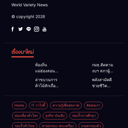
World Variety News
© copyright 2026
เรื่องมาใหม่
ท้องถิ่น
กมธ.ติดตาม
แม่ฮ่องสอน
งบฯ สภาผู้
สะท้อนเสียง
แทนฯ ลง
ล่าขบวนการ
พลังสามัคคี
ประชาชน นา
แม่สะเรียง ถก
ค้าไม้สักเถื่อน
ช่วยชีวิต
ยกฯ อบต.-
แนวทาง
ซุกป่าริมห้วย
ทพ.36 ผนึก
กำนัน ยื่น
บริหารงบ
แม่ลาน้อย เจอ
ชาวบ้าน ดึง
หนังสือถึง
ประมาณ เร่ง
ไม้แปรรูป 33
รถกระบะตก
Home
IT วาไรตี้
ความรู้เพื่อสุขภาพ
ติดต่อเรา
กมธ.งบฯ
พัฒนาพื้นที่
แผ่น ผอ.ส่วน
ข้างทาง
สภาฯ ขอหนุน
หนุนท่องเที่ยว
ป้องกันฯ
สำเร็จ สะท้อน
ท่องเที่ยวทั่วโลก
ธุรกิจ-บันเทิง
รอบรั้วการศึกษา
งบพัฒนาถนน
3 อำเภอ
สจป.ที่
น้ำใจไทย
แหล่งน้ำ และ
ชายแดน
รอบรั้วทั่วไทย
สายธรรมะ-พระเครื่อง
เกษตรรอบตัว
1แม่ฮ่องสอน
ชายแดน