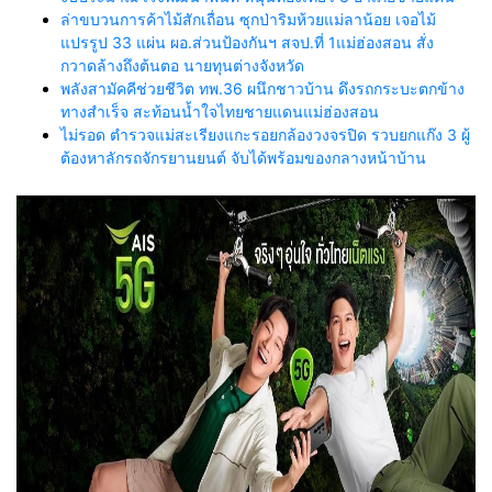
ล่าขบวนการค้าไม้สักเถื่อน ซุกป่าริมห้วยแม่ลาน้อย เจอไม้
แปรรูป 33 แผ่น ผอ.ส่วนป้องกันฯ สจป.ที่ 1แม่ฮ่องสอน สั่ง
กวาดล้างถึงต้นตอ นายทุนต่างจังหวัด
พลังสามัคคีช่วยชีวิต ทพ.36 ผนึกชาวบ้าน ดึงรถกระบะตกข้าง
ทางสำเร็จ สะท้อนน้ำใจไทยชายแดนแม่ฮ่องสอน
ไม่รอด ตำรวจแม่สะเรียงแกะรอยกล้องวงจรปิด รวบยกแก๊ง 3 ผู้
ต้องหาลักรถจักรยานยนต์ จับได้พร้อมของกลางหน้าบ้าน