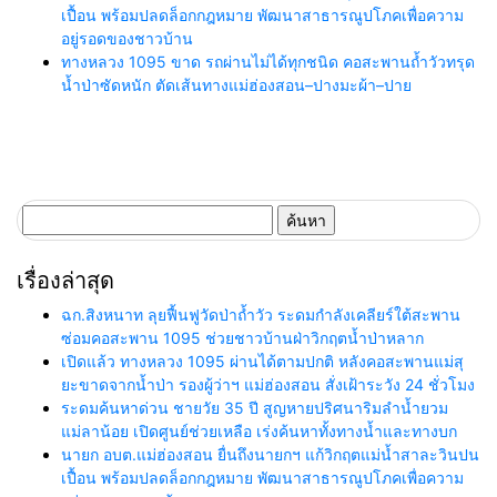
เปื้อน พร้อมปลดล็อกกฎหมาย พัฒนาสาธารณูปโภคเพื่อความ
อยู่รอดของชาวบ้าน
ทางหลวง 1095 ขาด รถผ่านไม่ได้ทุกชนิด คอสะพานถ้ำวัวทรุด
น้ำป่าซัดหนัก ตัดเส้นทางแม่ฮ่องสอน–ปางมะผ้า–ปาย
ค้นหา
สำหรับ:
เรื่องล่าสุด
ฉก.สิงหนาท ลุยฟื้นฟูวัดป่าถ้ำวัว ระดมกำลังเคลียร์ใต้สะพาน
ซ่อมคอสะพาน 1095 ช่วยชาวบ้านฝ่าวิกฤตน้ำป่าหลาก
เปิดแล้ว ทางหลวง 1095 ผ่านได้ตามปกติ หลังคอสะพานแม่สุ
ยะขาดจากน้ำป่า รองผู้ว่าฯ แม่ฮ่องสอน สั่งเฝ้าระวัง 24 ชั่วโมง
ระดมค้นหาด่วน ชายวัย 35 ปี สูญหายปริศนาริมลำน้ำยวม
แม่ลาน้อย เปิดศูนย์ช่วยเหลือ เร่งค้นหาทั้งทางน้ำและทางบก
นายก อบต.แม่ฮ่องสอน ยื่นถึงนายกฯ แก้วิกฤตแม่น้ำสาละวินปน
เปื้อน พร้อมปลดล็อกกฎหมาย พัฒนาสาธารณูปโภคเพื่อความ