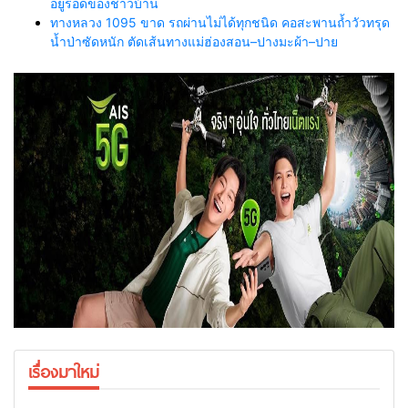
อยู่รอดของชาวบ้าน
ทางหลวง 1095 ขาด รถผ่านไม่ได้ทุกชนิด คอสะพานถ้ำวัวทรุด
น้ำป่าซัดหนัก ตัดเส้นทางแม่ฮ่องสอน–ปางมะผ้า–ปาย
เรื่องมาใหม่