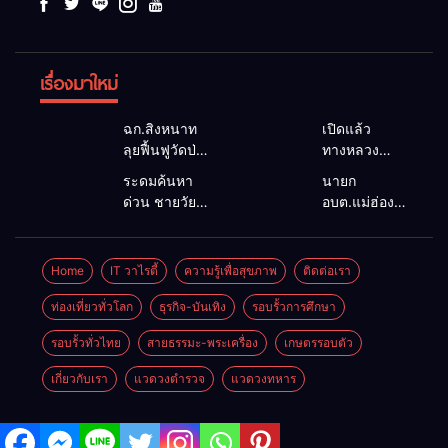
เรื่องมาใหม่
ฉก.สิงหนาท
เปิดแล้ว
ลุยฟื้นฟูวัดป่า
ทางหลวง
ถ้ำวัว ระดม
1095 ผ่านได้
ระดมค้นหา
นายก
กำลังเคลียร์
ตามปกติ หลัง
ด่วน ชายวัย
อบต.แม่ฮ่องสอน
ใต้สะพาน
คอสะพานแม่
35 ปี สูญหาย
ยื่นถึงนายกฯ
ซ่อมคอ
สุยะขาดจาก
ปริศนาริมลำ
แก้วิกฤตแม่น้ำ
สะพาน 1095
น้ำป่า รองผู้
น้ำยวม
สาละวินปน
Home
IT วาไรตี้
ความรู้เพื่อสุขภาพ
ติดต่อเรา
ช่วยชาวบ้าน
ว่าฯ
แม่ลาน้อย
เปื้อน พร้อม
ฝ่าวิกฤตน้ำป่า
แม่ฮ่องสอน
เปิดศูนย์ช่วย
ปลดล็อก
ท่องเที่ยวทั่วโลก
ธุรกิจ-บันเทิง
รอบรั้วการศึกษา
หลาก
สั่งเฝ้าระวัง
เหลือ เร่ง
กฎหมาย
24 ชั่วโมง
รอบรั้วทั่วไทย
สายธรรมะ-พระเครื่อง
เกษตรรอบตัว
ค้นหาทั้งทาง
พัฒนา
น้ำและทางบก
สาธารณูปโภค
เกี่ยวกับเรา
แวดวงตำรวจ
แวดวงทหาร
เพื่อความอยู่
รอดของชาว
บ้าน