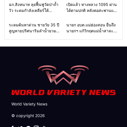
Home
แวดวงทหาร
Home
รอบรั้วทั่วไทย
ฉก.สิงหนาท ลุยฟื้นฟูวัดป่าถ้ำ
เปิดแล้ว ทางหลวง 1095 ผ่าน
วัว ระดมกำลังเคลียร์ใต้
ได้ตามปกติ หลังคอสะพานแม่
สะพาน ซ่อมคอสะพาน 1095
สุยะขาดจากน้ำป่า รองผู้ว่าฯ
ช่วยชาวบ้านฝ่าวิกฤตน้ำป่า
แม่ฮ่องสอน สั่งเฝ้าระวัง 24
Home
รอบรั้วทั่วไทย
Home
รอบรั้วทั่วไทย
ระดมค้นหาด่วน ชายวัย 35 ปี
นายก อบต.แม่ฮ่องสอน ยื่นถึง
หลาก
ชั่วโมง
สูญหายปริศนาริมลำน้ำยวม
นายกฯ แก้วิกฤตแม่น้ำสาละ
แม่ลาน้อย เปิดศูนย์ช่วยเหลือ
วินปนเปื้อน พร้อมปลดล็อก
เร่งค้นหาทั้งทางน้ำและทางบก
กฎหมาย พัฒนา
สาธารณูปโภคเพื่อความอยู่
รอดของชาวบ้าน
World Variety News
© copyright 2026