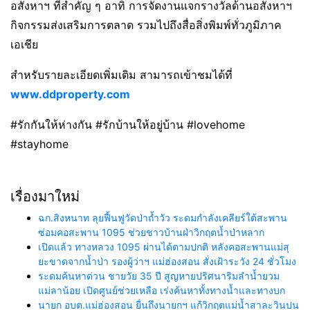
อสังหาฯ ที่สำคัญ ๆ อาทิ การจัดงานแจกรางวัลด้านอสังหาฯ
กิจกรรมส่งเสริมการตลาด รวมไปถึงสื่อสิ่งพิมพ์ทั่วภูมิภาค
เอเชีย
สำหรับรายละเอียดเพิ่มเติม สามารถเข้าชมได้ที่
www.ddproperty.com
#รักกันให้ห่างกัน #รักบ้านให้อยู่บ้าน #lovehome
#stayhome
เรื่องมาใหม่
ฉก.สิงหนาท ลุยฟื้นฟูวัดป่าถ้ำวัว ระดมกำลังเคลียร์ใต้สะพาน
ซ่อมคอสะพาน 1095 ช่วยชาวบ้านฝ่าวิกฤตน้ำป่าหลาก
เปิดแล้ว ทางหลวง 1095 ผ่านได้ตามปกติ หลังคอสะพานแม่สุ
ยะขาดจากน้ำป่า รองผู้ว่าฯ แม่ฮ่องสอน สั่งเฝ้าระวัง 24 ชั่วโมง
ระดมค้นหาด่วน ชายวัย 35 ปี สูญหายปริศนาริมลำน้ำยวม
แม่ลาน้อย เปิดศูนย์ช่วยเหลือ เร่งค้นหาทั้งทางน้ำและทางบก
นายก อบต.แม่ฮ่องสอน ยื่นถึงนายกฯ แก้วิกฤตแม่น้ำสาละวินปน