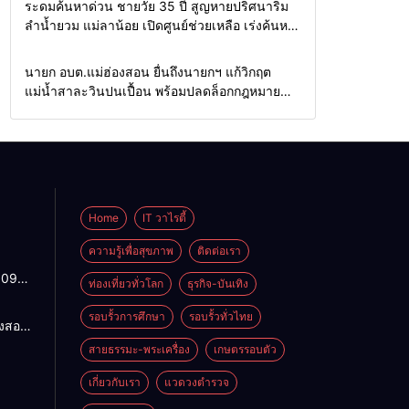
Home
รอบรั้วทั่วไทย
ระดมค้นหาด่วน ชายวัย 35 ปี สูญหายปริศนาริม
ลำน้ำยวม แม่ลาน้อย เปิดศูนย์ช่วยเหลือ เร่งค้นหา
ทั้งทางน้ำและทางบก
Home
รอบรั้วทั่วไทย
นายก อบต.แม่ฮ่องสอน ยื่นถึงนายกฯ แก้วิกฤต
แม่น้ำสาละวินปนเปื้อน พร้อมปลดล็อกกฎหมาย
พัฒนาสาธารณูปโภคเพื่อความอยู่รอดของชาว
บ้าน
Home
IT วาไรตี้
ความรู้เพื่อสุขภาพ
ติดต่อเรา
1095
ท่องเที่ยวทั่วโลก
ธุรกิจ-บันเทิง
ปกติ
พาน
รอบรั้วการศึกษา
รอบรั้วทั่วไทย
องสอน
ดจาก
ฯ แก้
สายธรรมะ-พระเครื่อง
เกษตรรอบตัว
้ว่าฯ
ำ
สั่ง
น
เกี่ยวกับเรา
แวดวงตำรวจ
4
อมปลด