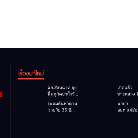
เรื่องมาใหม่
ฉก.สิงหนาท ลุย
เปิดแล้ว
ฟื้นฟูวัดป่าถ้ำวัว
ทางหลวง 
ระดมกำลัง
ผ่านได้ตาม
ระดมค้นหาด่วน
นายก
เคลียร์ใต้สะพาน
หลังคอสะ
ชายวัย 35 ปี
อบต.แม่ฮ่
ซ่อมคอสะพาน
แม่สุยะขา
สูญหายปริศนา
ยื่นถึงนายก
1095 ช่วยชาว
น้ำป่า รองผู
ริมลำน้ำยวม
วิกฤตแม่น้
บ้านฝ่าวิกฤต
แม่ฮ่องสอน 
แม่ลาน้อย เปิด
สาละวินป
น้ำป่าหลาก
เฝ้าระวัง 2
ศูนย์ช่วยเหลือ
เปื้อน พร้