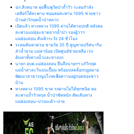
ฉก.สิงหนาท ลุยฟื้นฟูวัดป่าถ้ำวัว ระดมกำลัง
เคลียร์ใต้สะพาน ซ่อมคอสะพาน 1095 ช่วยชาว
บ้านฝ่าวิกฤตน้ำป่าหลาก
เปิดแล้ว ทางหลวง 1095 ผ่านได้ตามปกติ หลังคอ
สะพานแม่สุยะขาดจากน้ำป่า รองผู้ว่าฯ
แม่ฮ่องสอน สั่งเฝ้าระวัง 24 ชั่วโมง
ระดมค้นหาด่วน ชายวัย 35 ปี สูญหายปริศนาริม
ลำน้ำยวม แม่ลาน้อย เปิดศูนย์ช่วยเหลือ เร่ง
ค้นหาทั้งทางน้ำและทางบก
นายก อบต.แม่ฮ่องสอน ยื่นถึงนายกฯ แก้วิกฤต
แม่น้ำสาละวินปนเปื้อน พร้อมปลดล็อกกฎหมาย
พัฒนาสาธารณูปโภคเพื่อความอยู่รอดของชาว
บ้าน
ทางหลวง 1095 ขาด รถผ่านไม่ได้ทุกชนิด คอ
สะพานถ้ำวัวทรุด น้ำป่าซัดหนัก ตัดเส้นทาง
แม่ฮ่องสอน–ปางมะผ้า–ปาย