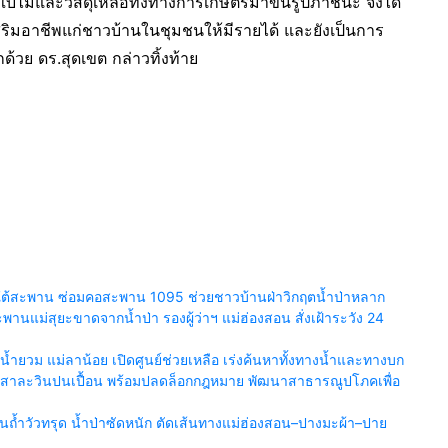
ใบไม้และวัสดุเหลือทิ้งทางการเกษตรมาขึ้นรูปภาชนะ จึงได้
เสริมอาชีพแก่ชาวบ้านในชุมชนให้มีรายได้ และยังเป็นการ
กด้วย ดร.สุดเขต กล่าวทิ้งท้าย
ยร์ใต้สะพาน ซ่อมคอสะพาน 1095 ช่วยชาวบ้านฝ่าวิกฤตน้ำป่าหลาก
นแม่สุยะขาดจากน้ำป่า รองผู้ว่าฯ แม่ฮ่องสอน สั่งเฝ้าระวัง 24
ำยวม แม่ลาน้อย เปิดศูนย์ช่วยเหลือ เร่งค้นหาทั้งทางน้ำและทางบก
น้ำสาละวินปนเปื้อน พร้อมปลดล็อกกฎหมาย พัฒนาสาธารณูปโภคเพื่อ
้ำวัวทรุด น้ำป่าซัดหนัก ตัดเส้นทางแม่ฮ่องสอน–ปางมะผ้า–ปาย