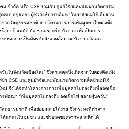
ังคม จำกัด หรือ CSE ร่วมกับ ศูนย์วิจัยและพัฒนานวัตกรรม
ุดเขต สกุลทอง ผู้ช่วยอธิการบดีมหาวิทยาลัยแม่โจ้ สืบสาน
จากวัสดุธรรมชาติ จากโครงการการเพิ่มมูลค่าใบตองตึง
ร้อยตรี สมบัติ บัญชาเมฆ หรือ บัวขาว เพื่อเป็นการ
ะทงอย่างเป็นมิตรกับสิ่งแวดล้อม ณ บัวขาว วิลเลจ
ควันในจังหวัดเชียงใหม่ ซึ่งสาเหตุหนึ่งเกิดจากใบตองตึงแห้ง
ไฟป่า CSE และศูนย์วิจัยและพัฒนานวัตกรรมเห็ดป่าแม่โจ้
่ จึงได้จัดทำโครงการการเพิ่มมูลค่าใบตองตึงเพื่อลดเชื้อ
รพัฒนา “เพิ่มมูลค่าใบตองตึง ลดเชื้อไฟ สลายฝุ่นควัน”
สดุธรรมชาติ เพื่อย่อยสลายได้ง่าย ซึ่งกระทงที่ทำจาก
ายได้ให้แก่คนในชุมชน และช่วยลดขยะจากพลาสติกได้