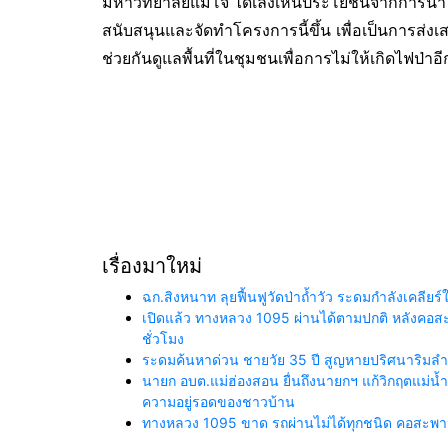
มหาวิทยาลัยแม่โจ้ ได้เล็งเห็นประโยชน์จากการนำ
สนับสนุนและจัดทำโครงการนี้ขึ้น เพื่อเป็นการส่ง
ช่วยกันดูแลพื้นที่ในชุมชนเพื่อการไม่ให้เกิดไฟป่าอี
เรื่องมาใหม่
ฉก.สิงหนาท ลุยฟื้นฟูวัดป่าถ้ำวัว ระดมกำลังเคลี
เปิดแล้ว ทางหลวง 1095 ผ่านได้ตามปกติ หลังคอสะพา
ชั่วโมง
ระดมค้นหาด่วน ชายวัย 35 ปี สูญหายปริศนาริมลำน้
นายก อบต.แม่ฮ่องสอน ยื่นถึงนายกฯ แก้วิกฤตแม่
ความอยู่รอดของชาวบ้าน
ทางหลวง 1095 ขาด รถผ่านไม่ได้ทุกชนิด คอสะพานถ