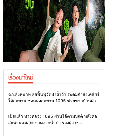
เรื่องมาใหม่
Home
แวดวงทหาร
ฉก.สิงหนาท ลุยฟื้นฟูวัดป่าถ้ำวัว ระดมกำลังเคลียร์
ใต้สะพาน ซ่อมคอสะพาน 1095 ช่วยชาวบ้านฝ่า
วิกฤตน้ำป่าหลาก
Home
รอบรั้วทั่วไทย
เปิดแล้ว ทางหลวง 1095 ผ่านได้ตามปกติ หลังคอ
สะพานแม่สุยะขาดจากน้ำป่า รองผู้ว่าฯ
แม่ฮ่องสอน สั่งเฝ้าระวัง 24 ชั่วโมง