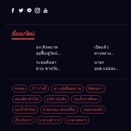
เรื่องมาใหม่
ฉก.สิงหนาท
เปิดแล้ว
ลุยฟื้นฟูวัดป่า
ทางหลวง
ถ้ำวัว ระดม
1095 ผ่านได้
ระดมค้นหา
นายก
กำลังเคลียร์
ตามปกติ หลัง
ด่วน ชายวัย
อบต.แม่ฮ่องสอน
ใต้สะพาน
คอสะพานแม่
35 ปี สูญหาย
ยื่นถึงนายกฯ
ซ่อมคอ
สุยะขาดจาก
ปริศนาริมลำ
แก้วิกฤตแม่น้ำ
สะพาน 1095
น้ำป่า รองผู้
น้ำยวม
สาละวินปน
Home
IT วาไรตี้
ความรู้เพื่อสุขภาพ
ติดต่อเรา
ช่วยชาวบ้าน
ว่าฯ
แม่ลาน้อย
เปื้อน พร้อม
ฝ่าวิกฤตน้ำป่า
แม่ฮ่องสอน
เปิดศูนย์ช่วย
ปลดล็อก
ท่องเที่ยวทั่วโลก
ธุรกิจ-บันเทิง
รอบรั้วการศึกษา
หลาก
สั่งเฝ้าระวัง
เหลือ เร่ง
กฎหมาย
24 ชั่วโมง
รอบรั้วทั่วไทย
สายธรรมะ-พระเครื่อง
เกษตรรอบตัว
ค้นหาทั้งทาง
พัฒนา
น้ำและทางบก
สาธารณูปโภค
เกี่ยวกับเรา
แวดวงตำรวจ
แวดวงทหาร
เพื่อความอยู่
รอดของชาว