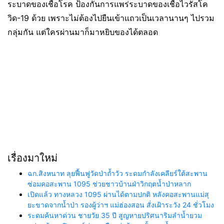
ระบาดของเชื้อโรค ป้องกันการแพร่ระบาดของเชื้อไวรัสโค
วิด-19 ด้วย เพราะไม่ต้องไปยืนเข้าแถวเป็นเวลานานๆ ไปรวม
กลุ่มกัน แต่ใครผ่านมาก็มาหยิบของได้ตลอด
เรื่องมาใหม่
ฉก.สิงหนาท ลุยฟื้นฟูวัดป่าถ้ำวัว ระดมกำลังเคลียร์ใต้สะพาน
ซ่อมคอสะพาน 1095 ช่วยชาวบ้านฝ่าวิกฤตน้ำป่าหลาก
เปิดแล้ว ทางหลวง 1095 ผ่านได้ตามปกติ หลังคอสะพานแม่สุ
ยะขาดจากน้ำป่า รองผู้ว่าฯ แม่ฮ่องสอน สั่งเฝ้าระวัง 24 ชั่วโมง
ระดมค้นหาด่วน ชายวัย 35 ปี สูญหายปริศนาริมลำน้ำยวม