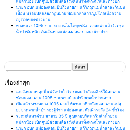
แม่ลาน้อย เปิดศูนย์ช่วยเหลือ เร่งค้นหาทั้งทางน้ำและทางบก
นายก อบต.แม่ฮ่องสอน ยื่นถึงนายกฯ แก้วิกฤตแม่น้ำสาละวินปน
เปื้อน พร้อมปลดล็อกกฎหมาย พัฒนาสาธารณูปโภคเพื่อความ
อยู่รอดของชาวบ้าน
ทางหลวง 1095 ขาด รถผ่านไม่ได้ทุกชนิด คอสะพานถ้ำวัวทรุด
น้ำป่าซัดหนัก ตัดเส้นทางแม่ฮ่องสอน–ปางมะผ้า–ปาย
ค้นหา
สำหรับ:
เรื่องล่าสุด
ฉก.สิงหนาท ลุยฟื้นฟูวัดป่าถ้ำวัว ระดมกำลังเคลียร์ใต้สะพาน
ซ่อมคอสะพาน 1095 ช่วยชาวบ้านฝ่าวิกฤตน้ำป่าหลาก
เปิดแล้ว ทางหลวง 1095 ผ่านได้ตามปกติ หลังคอสะพานแม่สุ
ยะขาดจากน้ำป่า รองผู้ว่าฯ แม่ฮ่องสอน สั่งเฝ้าระวัง 24 ชั่วโมง
ระดมค้นหาด่วน ชายวัย 35 ปี สูญหายปริศนาริมลำน้ำยวม
แม่ลาน้อย เปิดศูนย์ช่วยเหลือ เร่งค้นหาทั้งทางน้ำและทางบก
นายก อบต.แม่ฮ่องสอน ยื่นถึงนายกฯ แก้วิกฤตแม่น้ำสาละวินปน