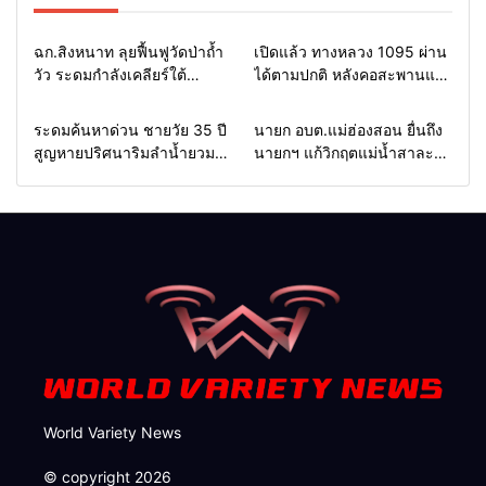
Home
แวดวงทหาร
Home
รอบรั้วทั่วไทย
ฉก.สิงหนาท ลุยฟื้นฟูวัดป่าถ้ำ
เปิดแล้ว ทางหลวง 1095 ผ่าน
วัว ระดมกำลังเคลียร์ใต้
ได้ตามปกติ หลังคอสะพานแม่
สะพาน ซ่อมคอสะพาน 1095
สุยะขาดจากน้ำป่า รองผู้ว่าฯ
ช่วยชาวบ้านฝ่าวิกฤตน้ำป่า
แม่ฮ่องสอน สั่งเฝ้าระวัง 24
Home
รอบรั้วทั่วไทย
Home
รอบรั้วทั่วไทย
ระดมค้นหาด่วน ชายวัย 35 ปี
นายก อบต.แม่ฮ่องสอน ยื่นถึง
หลาก
ชั่วโมง
สูญหายปริศนาริมลำน้ำยวม
นายกฯ แก้วิกฤตแม่น้ำสาละ
แม่ลาน้อย เปิดศูนย์ช่วยเหลือ
วินปนเปื้อน พร้อมปลดล็อก
เร่งค้นหาทั้งทางน้ำและทางบก
กฎหมาย พัฒนา
สาธารณูปโภคเพื่อความอยู่
รอดของชาวบ้าน
World Variety News
© copyright 2026