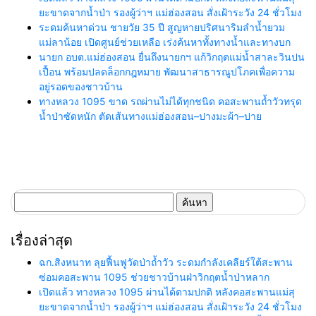
ยะขาดจากน้ำป่า รองผู้ว่าฯ แม่ฮ่องสอน สั่งเฝ้าระวัง 24 ชั่วโมง
ระดมค้นหาด่วน ชายวัย 35 ปี สูญหายปริศนาริมลำน้ำยวม
แม่ลาน้อย เปิดศูนย์ช่วยเหลือ เร่งค้นหาทั้งทางน้ำและทางบก
นายก อบต.แม่ฮ่องสอน ยื่นถึงนายกฯ แก้วิกฤตแม่น้ำสาละวินปน
เปื้อน พร้อมปลดล็อกกฎหมาย พัฒนาสาธารณูปโภคเพื่อความ
อยู่รอดของชาวบ้าน
ทางหลวง 1095 ขาด รถผ่านไม่ได้ทุกชนิด คอสะพานถ้ำวัวทรุด
น้ำป่าซัดหนัก ตัดเส้นทางแม่ฮ่องสอน–ปางมะผ้า–ปาย
ค้นหา
สำหรับ:
เรื่องล่าสุด
ฉก.สิงหนาท ลุยฟื้นฟูวัดป่าถ้ำวัว ระดมกำลังเคลียร์ใต้สะพาน
ซ่อมคอสะพาน 1095 ช่วยชาวบ้านฝ่าวิกฤตน้ำป่าหลาก
เปิดแล้ว ทางหลวง 1095 ผ่านได้ตามปกติ หลังคอสะพานแม่สุ
ยะขาดจากน้ำป่า รองผู้ว่าฯ แม่ฮ่องสอน สั่งเฝ้าระวัง 24 ชั่วโมง