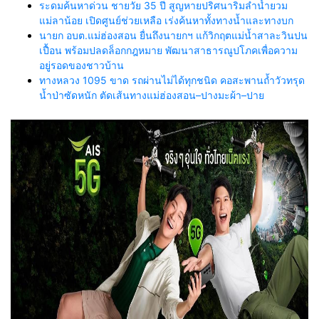
ระดมค้นหาด่วน ชายวัย 35 ปี สูญหายปริศนาริมลำน้ำยวม
แม่ลาน้อย เปิดศูนย์ช่วยเหลือ เร่งค้นหาทั้งทางน้ำและทางบก
นายก อบต.แม่ฮ่องสอน ยื่นถึงนายกฯ แก้วิกฤตแม่น้ำสาละวินปน
เปื้อน พร้อมปลดล็อกกฎหมาย พัฒนาสาธารณูปโภคเพื่อความ
อยู่รอดของชาวบ้าน
ทางหลวง 1095 ขาด รถผ่านไม่ได้ทุกชนิด คอสะพานถ้ำวัวทรุด
น้ำป่าซัดหนัก ตัดเส้นทางแม่ฮ่องสอน–ปางมะผ้า–ปาย