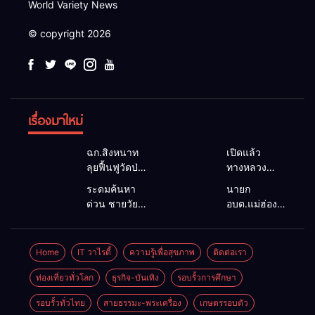
World Variety News
© copyright 2026
เรื่องมาใหม่
ฉก.สิงหนาท
เปิดแล้ว
ลุยฟื้นฟูวัดป่า
ทางหลวง
ถ้ำวัว ระดม
1095 ผ่านได้
ระดมค้นหา
นายก
กำลังเคลียร์
ตามปกติ หลัง
ด่วน ชายวัย
อบต.แม่ฮ่องสอน
ใต้สะพาน
คอสะพานแม่
35 ปี สูญหาย
ยื่นถึงนายกฯ
ซ่อมคอ
สุยะขาดจาก
ปริศนาริมลำ
แก้วิกฤตแม่น้ำ
สะพาน 1095
น้ำป่า รองผู้
น้ำยวม
สาละวินปน
Home
IT วาไรตี้
ความรู้เพื่อสุขภาพ
ติดต่อเรา
ช่วยชาวบ้าน
ว่าฯ
แม่ลาน้อย
เปื้อน พร้อม
ฝ่าวิกฤตน้ำป่า
แม่ฮ่องสอน
เปิดศูนย์ช่วย
ปลดล็อก
ท่องเที่ยวทั่วโลก
ธุรกิจ-บันเทิง
รอบรั้วการศึกษา
หลาก
สั่งเฝ้าระวัง
เหลือ เร่ง
กฎหมาย
24 ชั่วโมง
รอบรั้วทั่วไทย
สายธรรมะ-พระเครื่อง
เกษตรรอบตัว
ค้นหาทั้งทาง
พัฒนา