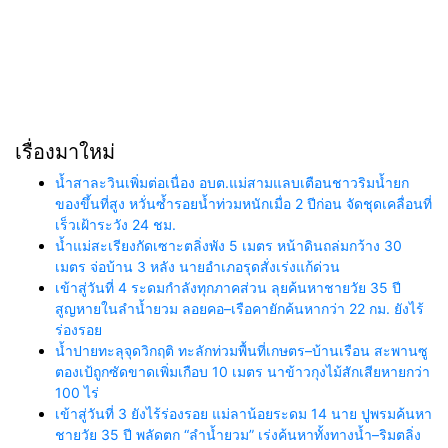
เรื่องมาใหม่
น้ำสาละวินเพิ่มต่อเนื่อง อบต.แม่สามแลบเตือนชาวริมน้ำยก
ของขึ้นที่สูง หวั่นซ้ำรอยน้ำท่วมหนักเมื่อ 2 ปีก่อน จัดชุดเคลื่อนที่
เร็วเฝ้าระวัง 24 ชม.
น้ำแม่สะเรียงกัดเซาะตลิ่งพัง 5 เมตร หน้าดินถล่มกว้าง 30
เมตร จ่อบ้าน 3 หลัง นายอำเภอรุดสั่งเร่งแก้ด่วน
เข้าสู่วันที่ 4 ระดมกำลังทุกภาคส่วน ลุยค้นหาชายวัย 35 ปี
สูญหายในลำน้ำยวม ลอยคอ–เรือคายักค้นหากว่า 22 กม. ยังไร้
ร่องรอย
น้ำปายทะลุจุดวิกฤติ ทะลักท่วมพื้นที่เกษตร–บ้านเรือน สะพานซู
ตองเป้ถูกซัดขาดเพิ่มเกือบ 10 เมตร นาข้าวกุงไม้สักเสียหายกว่า
100 ไร่
เข้าสู่วันที่ 3 ยังไร้ร่องรอย แม่ลาน้อยระดม 14 นาย ปูพรมค้นหา
ชายวัย 35 ปี พลัดตก “ลำน้ำยวม” เร่งค้นหาทั้งทางน้ำ–ริมตลิ่ง