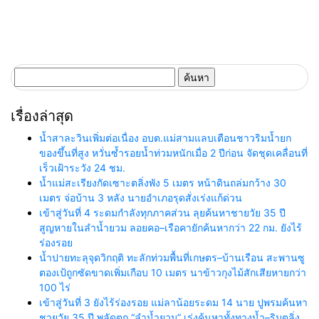
ค้นหา
สำหรับ:
เรื่องล่าสุด
น้ำสาละวินเพิ่มต่อเนื่อง อบต.แม่สามแลบเตือนชาวริมน้ำยก
ของขึ้นที่สูง หวั่นซ้ำรอยน้ำท่วมหนักเมื่อ 2 ปีก่อน จัดชุดเคลื่อนที่
เร็วเฝ้าระวัง 24 ชม.
น้ำแม่สะเรียงกัดเซาะตลิ่งพัง 5 เมตร หน้าดินถล่มกว้าง 30
เมตร จ่อบ้าน 3 หลัง นายอำเภอรุดสั่งเร่งแก้ด่วน
เข้าสู่วันที่ 4 ระดมกำลังทุกภาคส่วน ลุยค้นหาชายวัย 35 ปี
สูญหายในลำน้ำยวม ลอยคอ–เรือคายักค้นหากว่า 22 กม. ยังไร้
ร่องรอย
น้ำปายทะลุจุดวิกฤติ ทะลักท่วมพื้นที่เกษตร–บ้านเรือน สะพานซู
ตองเป้ถูกซัดขาดเพิ่มเกือบ 10 เมตร นาข้าวกุงไม้สักเสียหายกว่า
100 ไร่
เข้าสู่วันที่ 3 ยังไร้ร่องรอย แม่ลาน้อยระดม 14 นาย ปูพรมค้นหา
ชายวัย 35 ปี พลัดตก “ลำน้ำยวม” เร่งค้นหาทั้งทางน้ำ–ริมตลิ่ง