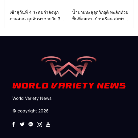
น้ำยกของขึ้นที่สูง หวั่นซ้ำรอย
เมตร จ่อบ้าน 3 หลัง นาย
น้ำท่วมหนักเมื่อ 2 ปีก่อน จัด
อำเภอรุดสั่งเร่งแก้ด่วน
Home
รอบรั้วทั่วไทย
Home
รอบรั้วทั่วไทย
เข้าสู่วันที่ 4 ระดมกำลังทุก
น้ำปายทะลุจุดวิกฤติ ทะลักท่วม
ชุดเคลื่อนที่เร็วเฝ้าระวัง 24
ภาคส่วน ลุยค้นหาชายวัย 35
พื้นที่เกษตร–บ้านเรือน สะพาน
ชม.
ปีสูญหายในลำน้ำยวม
ซูตองเป้ถูกซัดขาดเพิ่มเกือบ 10
ลอยคอ–เรือคายักค้นหากว่า 22
เมตร นาข้าวกุงไม้สักเสียหาย
กม. ยังไร้ร่องรอย
กว่า 100 ไร่
World Variety News
© copyright 2026