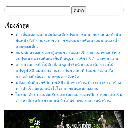
ค้นหา
สำหรับ:
เรื่องล่าสุด
ท้องถิ่นแม่ฮ่องสอนสะท้อนเสียงประชาชน นายกฯ อบต.-กำนัน
ยื่นหนังสือถึง กมธ.งบฯ สภาฯ ขอหนุนงบพัฒนาถนน แหล่งน้ำ
และท่องเที่ยว
กมธ.ติดตามงบฯ สภาผู้แทนฯ ลงแม่สะเรียง ถกแนวทางบริหาร
งบประมาณ เร่งพัฒนาพื้นที่ หนุนท่องเที่ยว 3 อำเภอชายแดน
ล่าขบวนการค้าไม้สักเถื่อน ซุกป่าริมห้วยแม่ลาน้อย เจอไม้
แปรรูป 33 แผ่น ผอ.ส่วนป้องกันฯ สจป.ที่ 1แม่ฮ่องสอน สั่ง
กวาดล้างถึงต้นตอ นายทุนต่างจังหวัด
พลังสามัคคีช่วยชีวิต ทพ.36 ผนึกชาวบ้าน ดึงรถกระบะตกข้าง
ทางสำเร็จ สะท้อนน้ำใจไทยชายแดนแม่ฮ่องสอน
ไม่รอด ตำรวจแม่สะเรียงแกะรอยกล้องวงจรปิด รวบยกแก๊ง 3 ผู้
ต้องหาลักรถจักรยานยนต์ จับได้พร้อมของกลางหน้าบ้าน