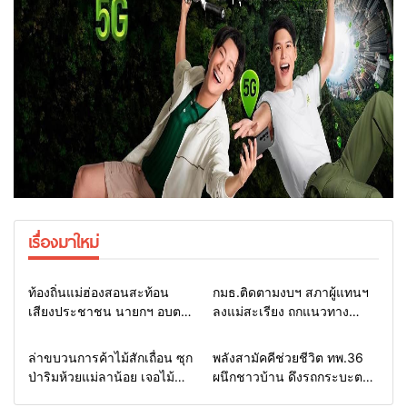
เรื่องมาใหม่
Home
รอบรั้วทั่วไทย
Home
รอบรั้วทั่วไทย
ท้องถิ่นแม่ฮ่องสอนสะท้อน
กมธ.ติดตามงบฯ สภาผู้แทนฯ
เสียงประชาชน นายกฯ อบต.-
ลงแม่สะเรียง ถกแนวทาง
กำนัน ยื่นหนังสือถึง กมธ.งบฯ
บริหารงบประมาณ เร่งพัฒนา
สภาฯ ขอหนุนงบพัฒนาถนน
พื้นที่ หนุนท่องเที่ยว 3 อำเภอ
Home
รอบรั้วทั่วไทย
Home
แวดวงทหาร
ล่าขบวนการค้าไม้สักเถื่อน ซุก
พลังสามัคคีช่วยชีวิต ทพ.36
แหล่งน้ำ และท่องเที่ยว
ชายแดน
ป่าริมห้วยแม่ลาน้อย เจอไม้
ผนึกชาวบ้าน ดึงรถกระบะตก
แปรรูป 33 แผ่น ผอ.ส่วนป้อ
ข้างทางสำเร็จ สะท้อนน้ำใจ