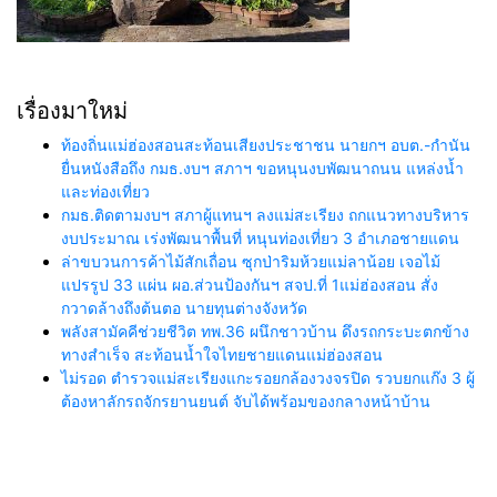
เรื่องมาใหม่
ท้องถิ่นแม่ฮ่องสอนสะท้อนเสียงประชาชน นายกฯ อบต.-กำนัน
ยื่นหนังสือถึง กมธ.งบฯ สภาฯ ขอหนุนงบพัฒนาถนน แหล่งน้ำ
และท่องเที่ยว
กมธ.ติดตามงบฯ สภาผู้แทนฯ ลงแม่สะเรียง ถกแนวทางบริหาร
งบประมาณ เร่งพัฒนาพื้นที่ หนุนท่องเที่ยว 3 อำเภอชายแดน
ล่าขบวนการค้าไม้สักเถื่อน ซุกป่าริมห้วยแม่ลาน้อย เจอไม้
แปรรูป 33 แผ่น ผอ.ส่วนป้องกันฯ สจป.ที่ 1แม่ฮ่องสอน สั่ง
กวาดล้างถึงต้นตอ นายทุนต่างจังหวัด
พลังสามัคคีช่วยชีวิต ทพ.36 ผนึกชาวบ้าน ดึงรถกระบะตกข้าง
ทางสำเร็จ สะท้อนน้ำใจไทยชายแดนแม่ฮ่องสอน
ไม่รอด ตำรวจแม่สะเรียงแกะรอยกล้องวงจรปิด รวบยกแก๊ง 3 ผู้
ต้องหาลักรถจักรยานยนต์ จับได้พร้อมของกลางหน้าบ้าน