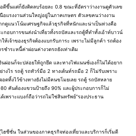
ดีขึ้นแต่ก็ยังติดลบร้อยละ 0.8 ขณะที่อัตราว่างงานดูตัวเลข
คเหนือแรงงานส่วนใหญ่อยู่ในภาคเกษตร ตัวเลขคนว่างงาน
ดูแนวโน้มเศรษฐกิจแล้วธุรกิจที่หนักและน่าเป็นห่วงคือ
อบการขนส่งนำเที่ยวทั้งรถบัสและรถตู้ที่ทำทั้งเอ้าท์บาวน์
ห้เจ้าของธุรกิจต้องแบกรับภาระ เพราะไม่มีลูกค้า รถต้อง
ชำระหนี้ค่าผ่อนค่างวดรถยังเท่าเดิม
งินผ่อนก็จะปล่อยให้ถูกยึด และทางไฟแนนซ์เองก็ไม่ได้อยาก
างไร รถตู้ รถทัวร์มือ 2 ทางเต้นท์รถมือ 2 ก็ไม่รับเพราะ
จอดทิ้งไว้ข้างทางยังไม่มีคนขโมยเลย รถตู้ รถบัสหลาย
-80 คันต้องแขวนป้ายถึง 90% และผู้ประกอบการก็ไม่
้เพราะแบงก์ถือว่ารถไม่ใช่สินทรัพย์”รองประธาน
่ไฮซีซั่น ในส่วนของภาคธุรกิจท่องเที่ยวและบริการก็เริ่มดี