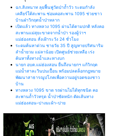
ฉก.สิงหนาท ลุยฟื้นฟูวัดป่าถ้ำวัว ระดมกำลัง
เคลียร์ใต้สะพาน ซ่อมคอสะพาน 1095 ช่วยชาว
บ้านฝ่าวิกฤตน้ำป่าหลาก
เปิดแล้ว ทางหลวง 1095 ผ่านได้ตามปกติ หลังคอ
สะพานแม่สุยะขาดจากน้ำป่า รองผู้ว่าฯ
แม่ฮ่องสอน สั่งเฝ้าระวัง 24 ชั่วโมง
ระดมค้นหาด่วน ชายวัย 35 ปี สูญหายปริศนาริม
ลำน้ำยวม แม่ลาน้อย เปิดศูนย์ช่วยเหลือ เร่ง
ค้นหาทั้งทางน้ำและทางบก
นายก อบต.แม่ฮ่องสอน ยื่นถึงนายกฯ แก้วิกฤต
แม่น้ำสาละวินปนเปื้อน พร้อมปลดล็อกกฎหมาย
พัฒนาสาธารณูปโภคเพื่อความอยู่รอดของชาว
บ้าน
ทางหลวง 1095 ขาด รถผ่านไม่ได้ทุกชนิด คอ
สะพานถ้ำวัวทรุด น้ำป่าซัดหนัก ตัดเส้นทาง
แม่ฮ่องสอน–ปางมะผ้า–ปาย