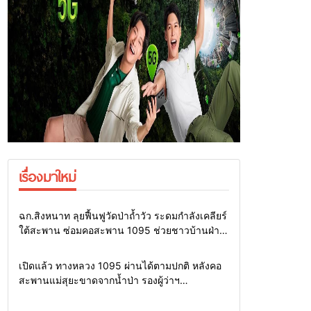
เรื่องมาใหม่
Home
แวดวงทหาร
ฉก.สิงหนาท ลุยฟื้นฟูวัดป่าถ้ำวัว ระดมกำลังเคลียร์
ใต้สะพาน ซ่อมคอสะพาน 1095 ช่วยชาวบ้านฝ่า
วิกฤตน้ำป่าหลาก
Home
รอบรั้วทั่วไทย
เปิดแล้ว ทางหลวง 1095 ผ่านได้ตามปกติ หลังคอ
สะพานแม่สุยะขาดจากน้ำป่า รองผู้ว่าฯ
แม่ฮ่องสอน สั่งเฝ้าระวัง 24 ชั่วโมง