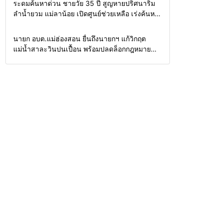
Home
รอบรั้วทั่วไทย
ระดมค้นหาด่วน ชายวัย 35 ปี สูญหายปริศนาริม
ลำน้ำยวม แม่ลาน้อย เปิดศูนย์ช่วยเหลือ เร่งค้นหา
ทั้งทางน้ำและทางบก
Home
รอบรั้วทั่วไทย
นายก อบต.แม่ฮ่องสอน ยื่นถึงนายกฯ แก้วิกฤต
แม่น้ำสาละวินปนเปื้อน พร้อมปลดล็อกกฎหมาย
พัฒนาสาธารณูปโภคเพื่อความอยู่รอดของชาว
บ้าน