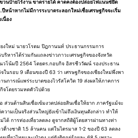
0%แขวนป้ายไร้งาน ขาดรายได้ คาดคงต้องปล่อยไฟแนนซ์ยึด
ก.ปีหน้าหากไม่มีการระบาดระลอกใหม่เชื่อเศรษฐกิจจะเริ่ม
เนื่อง
วัดเชียงใหม่ นายวโรดม ปิฎกานนท์ ประธานกรรมการ
บริหารได้ร่วมกันแถลงข่าวภาวะเศรษฐกิจของจังหวัด
นวโน้มปี 2564 โดยดร.กอบกิจ อิสรชีววัฒน์ รองประธาน
จในรอบ 9 เดือนของปี 63 ว่า เศรษฐกิจของเชียงใหม่พึ่งพา
อมีสถานการณ์แพร่ระบาดของไวรัสโควิด 19 ส่งผลให้ภาคการ
ฐกิจโดยรวมหดตัวไปด้วย
่วนด้านสินเชื่อเข้มงวดปล่อยสินเชื่อให้ยาก ภาครัฐแม้จะ
ามเป็นจริงส่วนใหญ่ยังเข้าไม่ถึงเงินทุนดังกล่าว ทำให้
่ได้ การท่องเที่ยวลดลง ดูจากสถิติผู้โดยสารผ่านทางท่า
าวตี่างชาติ 1.5 ล้านคน แต่ในไตรมาส 1-2 ของปี 63 ลดลง
เที่ยวไทยและเป๋าตุง แต่ยังติดอยู่ร้อยละ 68.5 เพราะ