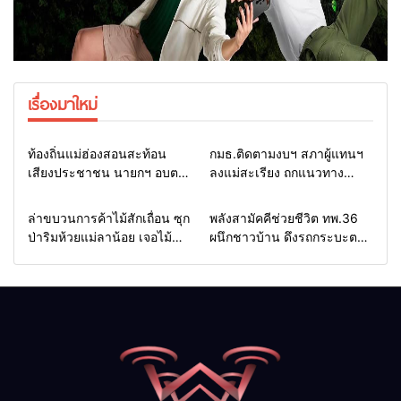
เรื่องมาใหม่
Home
รอบรั้วทั่วไทย
Home
รอบรั้วทั่วไทย
ท้องถิ่นแม่ฮ่องสอนสะท้อน
กมธ.ติดตามงบฯ สภาผู้แทนฯ
เสียงประชาชน นายกฯ อบต.-
ลงแม่สะเรียง ถกแนวทาง
กำนัน ยื่นหนังสือถึง กมธ.งบฯ
บริหารงบประมาณ เร่งพัฒนา
สภาฯ ขอหนุนงบพัฒนาถนน
พื้นที่ หนุนท่องเที่ยว 3 อำเภอ
Home
รอบรั้วทั่วไทย
Home
แวดวงทหาร
ล่าขบวนการค้าไม้สักเถื่อน ซุก
พลังสามัคคีช่วยชีวิต ทพ.36
แหล่งน้ำ และท่องเที่ยว
ชายแดน
ป่าริมห้วยแม่ลาน้อย เจอไม้
ผนึกชาวบ้าน ดึงรถกระบะตก
แปรรูป 33 แผ่น ผอ.ส่วนป้อ
ข้างทางสำเร็จ สะท้อนน้ำใจ
งกันฯ สจป.ที่ 1แม่ฮ่องสอน สั่ง
ไทยชายแดนแม่ฮ่องสอน
กวาดล้างถึงต้นตอ นายทุนต่าง
จังหวัด