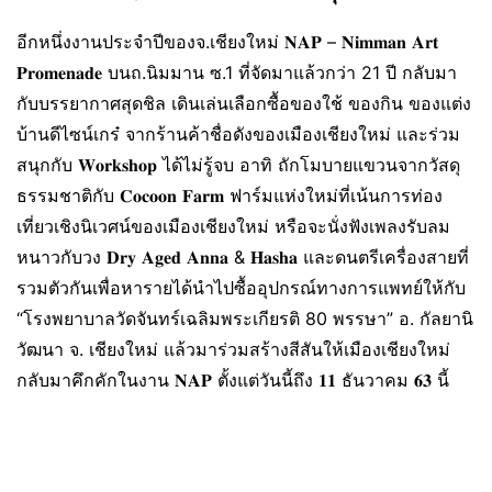
อีกหนึ่งงานประจำปีของจ.เชียงใหม่ 𝐍𝐀𝐏 – 𝐍𝐢𝐦𝐦𝐚𝐧 𝐀𝐫𝐭
𝐏𝐫𝐨𝐦𝐞𝐧𝐚𝐝𝐞 บนถ.นิมมาน ซ.1 ที่จัดมาแล้วกว่า 21 ปี กลับมา
กับบรรยากาศสุดชิล เดินเล่นเลือกซื้อของใช้ ของกิน ของแต่ง
บ้านดีไซน์เกร๋ จากร้านค้าชื่อดังของเมืองเชียงใหม่ และร่วม
สนุกกับ 𝐖𝐨𝐫𝐤𝐬𝐡𝐨𝐩 ได้ไม่รู้จบ อาทิ ถักโมบายแขวนจากวัสดุ
ธรรมชาติกับ 𝐂𝐨𝐜𝐨𝐨𝐧 𝐅𝐚𝐫𝐦 ฟาร์มแห่งใหม่ที่เน้นการท่อง
เที่ยวเชิงนิเวศน์ของเมืองเชียงใหม่ หรือจะนั่งฟังเพลงรับลม
หนาวกับวง 𝐃𝐫𝐲 𝐀𝐠𝐞𝐝 𝐀𝐧𝐧𝐚 & 𝐇𝐚𝐬𝐡𝐚 และดนตรีเครื่องสายที่
รวมตัวกันเพื่อหารายได้นำไปซื้ออุปกรณ์ทางการแพทย์ให้กับ
“โรงพยาบาลวัดจันทร์เฉลิมพระเกียรติ 80 พรรษา” อ. กัลยานิ
วัฒนา จ. เชียงใหม่ แล้วมาร่วมสร้างสีสันให้เมืองเชียงใหม่
กลับมาคึกคักในงาน 𝐍𝐀𝐏 ตั้งแต่วันนี้ถึง 𝟏𝟏 ธันวาคม 𝟔𝟑 นี้