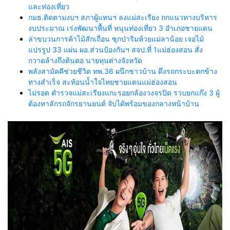
และท่องเที่ยว
กมธ.ติดตามงบฯ สภาผู้แทนฯ ลงแม่สะเรียง ถกแนวทางบริหาร
งบประมาณ เร่งพัฒนาพื้นที่ หนุนท่องเที่ยว 3 อำเภอชายแดน
ล่าขบวนการค้าไม้สักเถื่อน ซุกป่าริมห้วยแม่ลาน้อย เจอไม้
แปรรูป 33 แผ่น ผอ.ส่วนป้องกันฯ สจป.ที่ 1แม่ฮ่องสอน สั่ง
กวาดล้างถึงต้นตอ นายทุนต่างจังหวัด
พลังสามัคคีช่วยชีวิต ทพ.36 ผนึกชาวบ้าน ดึงรถกระบะตกข้าง
ทางสำเร็จ สะท้อนน้ำใจไทยชายแดนแม่ฮ่องสอน
ไม่รอด ตำรวจแม่สะเรียงแกะรอยกล้องวงจรปิด รวบยกแก๊ง 3 ผู้
ต้องหาลักรถจักรยานยนต์ จับได้พร้อมของกลางหน้าบ้าน