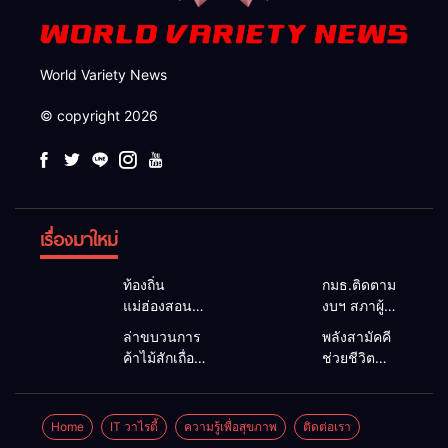
World Variety News
© copyright 2026
เรื่องมาใหม่
ท้องถิ่น
กมธ.ติดตาม
แม่ฮ่องสอน
งบฯ สภาผู้
สะท้อนเสียง
แทนฯ ลง
ล่าขบวนการ
พลังสามัคคี
ประชาชน นา
แม่สะเรียง ถก
ค้าไม้สักเถื่อน
ช่วยชีวิต
ยกฯ อบต.-
แนวทาง
ซุกป่าริมห้วย
ทพ.36 ผนึก
กำนัน ยื่น
บริหารงบ
แม่ลาน้อย เจอ
ชาวบ้าน ดึง
หนังสือถึง
ประมาณ เร่ง
ไม้แปรรูป 33
รถกระบะตก
Home
IT วาไรตี้
ความรู้เพื่อสุขภาพ
ติดต่อเรา
กมธ.งบฯ
พัฒนาพื้นที่
แผ่น ผอ.ส่วน
ข้างทาง