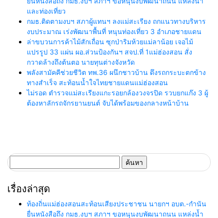
ยื่นหนังสือถึง กมธ.งบฯ สภาฯ ขอหนุนงบพัฒนาถนน แหล่งน้ำ
และท่องเที่ยว
กมธ.ติดตามงบฯ สภาผู้แทนฯ ลงแม่สะเรียง ถกแนวทางบริหาร
งบประมาณ เร่งพัฒนาพื้นที่ หนุนท่องเที่ยว 3 อำเภอชายแดน
ล่าขบวนการค้าไม้สักเถื่อน ซุกป่าริมห้วยแม่ลาน้อย เจอไม้
แปรรูป 33 แผ่น ผอ.ส่วนป้องกันฯ สจป.ที่ 1แม่ฮ่องสอน สั่ง
กวาดล้างถึงต้นตอ นายทุนต่างจังหวัด
พลังสามัคคีช่วยชีวิต ทพ.36 ผนึกชาวบ้าน ดึงรถกระบะตกข้าง
ทางสำเร็จ สะท้อนน้ำใจไทยชายแดนแม่ฮ่องสอน
ไม่รอด ตำรวจแม่สะเรียงแกะรอยกล้องวงจรปิด รวบยกแก๊ง 3 ผู้
ต้องหาลักรถจักรยานยนต์ จับได้พร้อมของกลางหน้าบ้าน
ค้นหา
สำหรับ:
เรื่องล่าสุด
ท้องถิ่นแม่ฮ่องสอนสะท้อนเสียงประชาชน นายกฯ อบต.-กำนัน
ยื่นหนังสือถึง กมธ.งบฯ สภาฯ ขอหนุนงบพัฒนาถนน แหล่งน้ำ