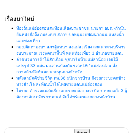
เรื่องมาใหม่
ท้องถิ่นแม่ฮ่องสอนสะท้อนเสียงประชาชน นายกฯ อบต.-กำนัน
ยื่นหนังสือถึง กมธ.งบฯ สภาฯ ขอหนุนงบพัฒนาถนน แหล่งน้ำ
และท่องเที่ยว
กมธ.ติดตามงบฯ สภาผู้แทนฯ ลงแม่สะเรียง ถกแนวทางบริหาร
งบประมาณ เร่งพัฒนาพื้นที่ หนุนท่องเที่ยว 3 อำเภอชายแดน
ล่าขบวนการค้าไม้สักเถื่อน ซุกป่าริมห้วยแม่ลาน้อย เจอไม้
แปรรูป 33 แผ่น ผอ.ส่วนป้องกันฯ สจป.ที่ 1แม่ฮ่องสอน สั่ง
กวาดล้างถึงต้นตอ นายทุนต่างจังหวัด
พลังสามัคคีช่วยชีวิต ทพ.36 ผนึกชาวบ้าน ดึงรถกระบะตกข้าง
ทางสำเร็จ สะท้อนน้ำใจไทยชายแดนแม่ฮ่องสอน
ไม่รอด ตำรวจแม่สะเรียงแกะรอยกล้องวงจรปิด รวบยกแก๊ง 3 ผู้
ต้องหาลักรถจักรยานยนต์ จับได้พร้อมของกลางหน้าบ้าน
ค้นหา