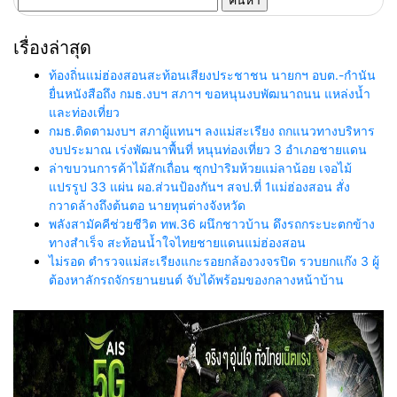
สำหรับ:
เรื่องล่าสุด
ท้องถิ่นแม่ฮ่องสอนสะท้อนเสียงประชาชน นายกฯ อบต.-กำนัน
ยื่นหนังสือถึง กมธ.งบฯ สภาฯ ขอหนุนงบพัฒนาถนน แหล่งน้ำ
และท่องเที่ยว
กมธ.ติดตามงบฯ สภาผู้แทนฯ ลงแม่สะเรียง ถกแนวทางบริหาร
งบประมาณ เร่งพัฒนาพื้นที่ หนุนท่องเที่ยว 3 อำเภอชายแดน
ล่าขบวนการค้าไม้สักเถื่อน ซุกป่าริมห้วยแม่ลาน้อย เจอไม้
แปรรูป 33 แผ่น ผอ.ส่วนป้องกันฯ สจป.ที่ 1แม่ฮ่องสอน สั่ง
กวาดล้างถึงต้นตอ นายทุนต่างจังหวัด
พลังสามัคคีช่วยชีวิต ทพ.36 ผนึกชาวบ้าน ดึงรถกระบะตกข้าง
ทางสำเร็จ สะท้อนน้ำใจไทยชายแดนแม่ฮ่องสอน
ไม่รอด ตำรวจแม่สะเรียงแกะรอยกล้องวงจรปิด รวบยกแก๊ง 3 ผู้
ต้องหาลักรถจักรยานยนต์ จับได้พร้อมของกลางหน้าบ้าน