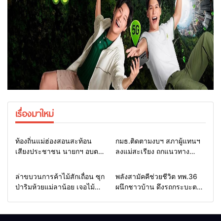
เรื่องมาใหม่
Home
รอบรั้วทั่วไทย
Home
รอบรั้วทั่วไทย
ท้องถิ่นแม่ฮ่องสอนสะท้อน
กมธ.ติดตามงบฯ สภาผู้แทนฯ
เสียงประชาชน นายกฯ อบต.-
ลงแม่สะเรียง ถกแนวทาง
กำนัน ยื่นหนังสือถึง กมธ.งบฯ
บริหารงบประมาณ เร่งพัฒนา
สภาฯ ขอหนุนงบพัฒนาถนน
พื้นที่ หนุนท่องเที่ยว 3 อำเภอ
Home
รอบรั้วทั่วไทย
Home
แวดวงทหาร
ล่าขบวนการค้าไม้สักเถื่อน ซุก
พลังสามัคคีช่วยชีวิต ทพ.36
แหล่งน้ำ และท่องเที่ยว
ชายแดน
ป่าริมห้วยแม่ลาน้อย เจอไม้
ผนึกชาวบ้าน ดึงรถกระบะตก
แปรรูป 33 แผ่น ผอ.ส่วนป้อ
ข้างทางสำเร็จ สะท้อนน้ำใจ
งกันฯ สจป.ที่ 1แม่ฮ่องสอน สั่ง
ไทยชายแดนแม่ฮ่องสอน
กวาดล้างถึงต้นตอ นายทุนต่าง