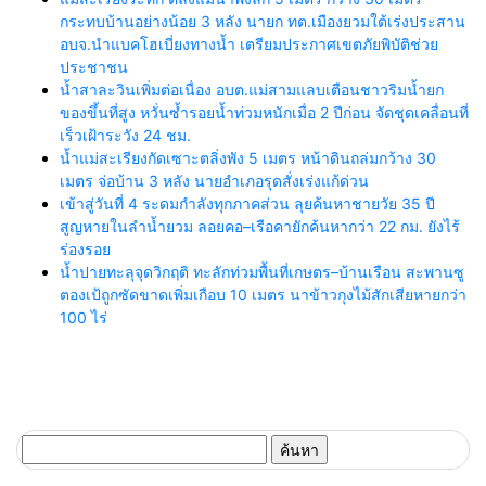
กระทบบ้านอย่างน้อย 3 หลัง นายก ทต.เมืองยวมใต้เร่งประสาน
อบจ.นำแบคโฮเบี่ยงทางน้ำ เตรียมประกาศเขตภัยพิบัติช่วย
ประชาชน
น้ำสาละวินเพิ่มต่อเนื่อง อบต.แม่สามแลบเตือนชาวริมน้ำยก
ของขึ้นที่สูง หวั่นซ้ำรอยน้ำท่วมหนักเมื่อ 2 ปีก่อน จัดชุดเคลื่อนที่
เร็วเฝ้าระวัง 24 ชม.
น้ำแม่สะเรียงกัดเซาะตลิ่งพัง 5 เมตร หน้าดินถล่มกว้าง 30
เมตร จ่อบ้าน 3 หลัง นายอำเภอรุดสั่งเร่งแก้ด่วน
เข้าสู่วันที่ 4 ระดมกำลังทุกภาคส่วน ลุยค้นหาชายวัย 35 ปี
สูญหายในลำน้ำยวม ลอยคอ–เรือคายักค้นหากว่า 22 กม. ยังไร้
ร่องรอย
น้ำปายทะลุจุดวิกฤติ ทะลักท่วมพื้นที่เกษตร–บ้านเรือน สะพานซู
ตองเป้ถูกซัดขาดเพิ่มเกือบ 10 เมตร นาข้าวกุงไม้สักเสียหายกว่า
100 ไร่
ค้นหา
สำหรับ: