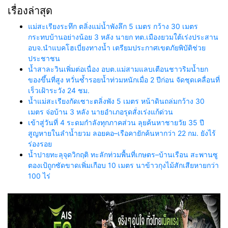
เรื่องล่าสุด
แม่สะเรียงระทึก ตลิ่งแม่น้ำพังลึก 5 เมตร กว้าง 30 เมตร
กระทบบ้านอย่างน้อย 3 หลัง นายก ทต.เมืองยวมใต้เร่งประสาน
อบจ.นำแบคโฮเบี่ยงทางน้ำ เตรียมประกาศเขตภัยพิบัติช่วย
ประชาชน
น้ำสาละวินเพิ่มต่อเนื่อง อบต.แม่สามแลบเตือนชาวริมน้ำยก
ของขึ้นที่สูง หวั่นซ้ำรอยน้ำท่วมหนักเมื่อ 2 ปีก่อน จัดชุดเคลื่อนที่
เร็วเฝ้าระวัง 24 ชม.
น้ำแม่สะเรียงกัดเซาะตลิ่งพัง 5 เมตร หน้าดินถล่มกว้าง 30
เมตร จ่อบ้าน 3 หลัง นายอำเภอรุดสั่งเร่งแก้ด่วน
เข้าสู่วันที่ 4 ระดมกำลังทุกภาคส่วน ลุยค้นหาชายวัย 35 ปี
สูญหายในลำน้ำยวม ลอยคอ–เรือคายักค้นหากว่า 22 กม. ยังไร้
ร่องรอย
น้ำปายทะลุจุดวิกฤติ ทะลักท่วมพื้นที่เกษตร–บ้านเรือน สะพานซู
ตองเป้ถูกซัดขาดเพิ่มเกือบ 10 เมตร นาข้าวกุงไม้สักเสียหายกว่า
100 ไร่