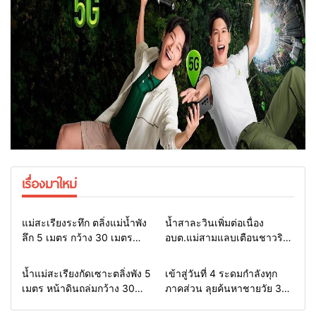
เรื่องมาใหม่
Home
รอบรั้วทั่วไทย
Home
รอบรั้วทั่วไทย
แม่สะเรียงระทึก ตลิ่งแม่น้ำพัง
น้ำสาละวินเพิ่มต่อเนื่อง
ลึก 5 เมตร กว้าง 30 เมตร
อบต.แม่สามแลบเตือนชาวริม
กระทบบ้านอย่างน้อย 3 หลัง
น้ำยกของขึ้นที่สูง หวั่นซ้ำรอย
นายก ทต.เมืองยวมใต้เร่ง
น้ำท่วมหนักเมื่อ 2 ปีก่อน จัด
Home
รอบรั้วทั่วไทย
Home
รอบรั้วทั่วไทย
น้ำแม่สะเรียงกัดเซาะตลิ่งพัง 5
เข้าสู่วันที่ 4 ระดมกำลังทุก
ประสาน อบจ.นำแบคโฮเบี่ยง
ชุดเคลื่อนที่เร็วเฝ้าระวัง 24
เมตร หน้าดินถล่มกว้าง 30
ภาคส่วน ลุยค้นหาชายวัย 35
ทางน้ำ เตรียมประกาศเขตภัย
ชม.
เมตร จ่อบ้าน 3 หลัง นาย
ปีสูญหายในลำน้ำยวม
พิบัติช่วยประชาชน