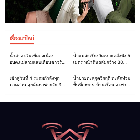
เรื่องมาใหม่
Home
รอบรั้วทั่วไทย
Home
รอบรั้วทั่วไทย
น้ำสาละวินเพิ่มต่อเนื่อง
น้ำแม่สะเรียงกัดเซาะตลิ่งพัง 5
อบต.แม่สามแลบเตือนชาวริม
เมตร หน้าดินถล่มกว้าง 30
น้ำยกของขึ้นที่สูง หวั่นซ้ำรอย
เมตร จ่อบ้าน 3 หลัง นาย
น้ำท่วมหนักเมื่อ 2 ปีก่อน จัด
อำเภอรุดสั่งเร่งแก้ด่วน
Home
รอบรั้วทั่วไทย
Home
รอบรั้วทั่วไทย
เข้าสู่วันที่ 4 ระดมกำลังทุก
น้ำปายทะลุจุดวิกฤติ ทะลักท่วม
ชุดเคลื่อนที่เร็วเฝ้าระวัง 24
ภาคส่วน ลุยค้นหาชายวัย 35
พื้นที่เกษตร–บ้านเรือน สะพาน
ชม.
ปีสูญหายในลำน้ำยวม
ซูตองเป้ถูกซัดขาดเพิ่มเกือบ 10
ลอยคอ–เรือคายักค้นหากว่า 22
เมตร นาข้าวกุงไม้สักเสียหาย
กม. ยังไร้ร่องรอย
กว่า 100 ไร่