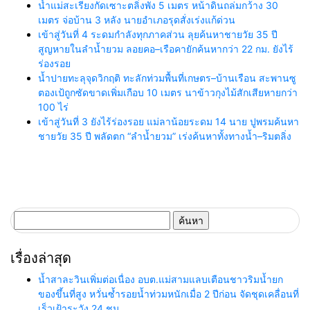
น้ำแม่สะเรียงกัดเซาะตลิ่งพัง 5 เมตร หน้าดินถล่มกว้าง 30
เมตร จ่อบ้าน 3 หลัง นายอำเภอรุดสั่งเร่งแก้ด่วน
เข้าสู่วันที่ 4 ระดมกำลังทุกภาคส่วน ลุยค้นหาชายวัย 35 ปี
สูญหายในลำน้ำยวม ลอยคอ–เรือคายักค้นหากว่า 22 กม. ยังไร้
ร่องรอย
น้ำปายทะลุจุดวิกฤติ ทะลักท่วมพื้นที่เกษตร–บ้านเรือน สะพานซู
ตองเป้ถูกซัดขาดเพิ่มเกือบ 10 เมตร นาข้าวกุงไม้สักเสียหายกว่า
100 ไร่
เข้าสู่วันที่ 3 ยังไร้ร่องรอย แม่ลาน้อยระดม 14 นาย ปูพรมค้นหา
ชายวัย 35 ปี พลัดตก “ลำน้ำยวม” เร่งค้นหาทั้งทางน้ำ–ริมตลิ่ง
ค้นหา
สำหรับ:
เรื่องล่าสุด
น้ำสาละวินเพิ่มต่อเนื่อง อบต.แม่สามแลบเตือนชาวริมน้ำยก
ของขึ้นที่สูง หวั่นซ้ำรอยน้ำท่วมหนักเมื่อ 2 ปีก่อน จัดชุดเคลื่อนที่
เร็วเฝ้าระวัง 24 ชม.