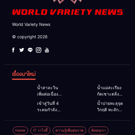
World Variety News
© copyright 2026
เรื่องมาใหม่
น้ำสาละวิน
น้ำแม่สะเรียง
เพิ่มต่อเนื่อง
กัดเซาะตลิ่ง
อบต.แม่สาม
พัง 5 เมตร
เข้าสู่วันที่ 4
น้ำปายทะลุจุด
แลบเตือนชาว
หน้าดินถล่ม
ระดมกำลังทุก
วิกฤติ ทะลัก
ริมน้ำยกของ
กว้าง 30
ภาคส่วน ลุย
ท่วมพื้นที่
ขึ้นที่สูง หวั่น
เมตร จ่อบ้าน
ค้นหาชายวัย
เกษตร–บ้าน
ซ้ำรอยน้ำท่วม
3 หลัง นาย
35 ปีสูญหาย
เรือน สะพาน
Home
IT วาไรตี้
ความรู้เพื่อสุขภาพ
ติดต่อเรา
หนักเมื่อ 2 ปี
อำเภอรุดสั่ง
ในลำน้ำยวม
ซูตองเป้ถูกซัด