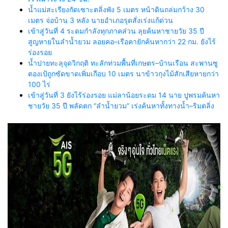
น้ำแม่สะเรียงกัดเซาะตลิ่งพัง 5 เมตร หน้าดินถล่มกว้าง 30
เมตร จ่อบ้าน 3 หลัง นายอำเภอรุดสั่งเร่งแก้ด่วน
เข้าสู่วันที่ 4 ระดมกำลังทุกภาคส่วน ลุยค้นหาชายวัย 35 ปี
สูญหายในลำน้ำยวม ลอยคอ–เรือคายักค้นหากว่า 22 กม. ยังไร้
ร่องรอย
น้ำปายทะลุจุดวิกฤติ ทะลักท่วมพื้นที่เกษตร–บ้านเรือน สะพานซู
ตองเป้ถูกซัดขาดเพิ่มเกือบ 10 เมตร นาข้าวกุงไม้สักเสียหายกว่า
100 ไร่
เข้าสู่วันที่ 3 ยังไร้ร่องรอย แม่ลาน้อยระดม 14 นาย ปูพรมค้นหา
ชายวัย 35 ปี พลัดตก “ลำน้ำยวม” เร่งค้นหาทั้งทางน้ำ–ริมตลิ่ง