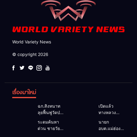
World Variety News
© copyright 2026
เรื่องมาใหม่
ฉก.สิงหนาท
เปิดแล้ว
ลุยฟื้นฟูวัดป่า
ทางหลวง
ถ้ำวัว ระดม
1095 ผ่านได้
ระดมค้นหา
นายก
กำลังเคลียร์
ตามปกติ หลัง
ด่วน ชายวัย
อบต.แม่ฮ่องสอน
ใต้สะพาน
คอสะพานแม่
35 ปี สูญหาย
ยื่นถึงนายกฯ