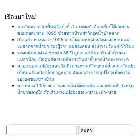
เรื่องมาใหม่
ฉก.สิงหนาท ลุยฟื้นฟูวัดป่าถ้ำวัว ระดมกำลังเคลียร์ใต้สะพาน
ซ่อมคอสะพาน 1095 ช่วยชาวบ้านฝ่าวิกฤตน้ำป่าหลาก
เปิดแล้ว ทางหลวง 1095 ผ่านได้ตามปกติ หลังคอสะพานแม่สุ
ยะขาดจากน้ำป่า รองผู้ว่าฯ แม่ฮ่องสอน สั่งเฝ้าระวัง 24 ชั่วโมง
ระดมค้นหาด่วน ชายวัย 35 ปี สูญหายปริศนาริมลำน้ำยวม
แม่ลาน้อย เปิดศูนย์ช่วยเหลือ เร่งค้นหาทั้งทางน้ำและทางบก
นายก อบต.แม่ฮ่องสอน ยื่นถึงนายกฯ แก้วิกฤตแม่น้ำสาละวินปน
เปื้อน พร้อมปลดล็อกกฎหมาย พัฒนาสาธารณูปโภคเพื่อความ
อยู่รอดของชาวบ้าน
ทางหลวง 1095 ขาด รถผ่านไม่ได้ทุกชนิด คอสะพานถ้ำวัวทรุด
น้ำป่าซัดหนัก ตัดเส้นทางแม่ฮ่องสอน–ปางมะผ้า–ปาย
ค้นหา
สำหรับ: