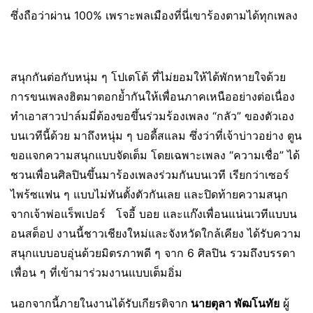
ซึ่งถือว่าผ่าน 100% เพราะพลเมืองที่นี่เขาร้องตามได้ทุกเพลง
สนุกกันต่อกับหนุ่ม ๆ โปเตโต้ ที่ไม่ยอมให้ได้พักหายใจด้วย
การขนเพลงฮิตมาตอกย้ำกันให้เพื่อนภาคเหนืออย่างต่อเนื่อง
ทำเอาสาวปาล์มมี่ต้องขอขึ้นร่วมร้องเพลง “กลัว” ของตัวเอง
บนเวทีนี้ด้วย มาถึงหนุ่ม ๆ บอดี้สแลม ซึ่งว่าที่เจ้าบ่าวอย่าง ตูน
ขอแจกความสนุกแบบจัดเต็ม โดยเฉพาะเพลง “ความเชื่อ” ได้
ชวนเพื่อนศิลปินขึ้นมาร้องเพลงร่วมกันบนเวที เรียกว่าเซอร์
ไพร้ซแฟน ๆ แบบไม่ทันตั้งตัวกันเลย และปิดท้ายความสนุก
จากเจ้าพ่อแร็พเปอร์ ​ ​ โจอี้ บอย และแก๊งเพื่อนแน่นเวทีแบบน
อนสต็อป งานนี้ชาวเชียงใหม่และจังหวัดใกล้เคียง ได้รับความ
สนุกแบบอบอุ่นด้วยมิตรภาพดี ๆ จาก 6 ศิลปิน รวมถึงบรรดา
เพื่อน ๆ ที่เข้ามาร่วมงานแบบเต็มอิ่ม
นอกจากนี้ภายในงานได้รับเกียรติจาก
นายตุลา พัฒโนทัย
ผู้