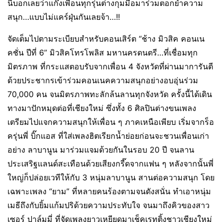
นี้บอกเลยว่าแก๊งเพื่อนทุกรุ่นต่างกุมมือมาร่วมตอกย้ำความ
สนุก…แบบไม่แคร์ฝุ่นกันเลยจ้า…!!
จัดเต็มไปตามระเบียบสำหรับคอนเสิร์ต “ช้าง มิวสิค คอนเน
คชั่น ปีที่ 6” มิวสิคโทรโพลิส มหานครดนตรี…ที่เชื่อมทุก
มิตรภาพ ที่กระแสตอบรับจากเพื่อน 4 จังหวัดที่ผ่านมาการันตี
ด้วยประชากรเข้าร่วมคอนเนคความสนุกอย่างอบอุ่นร่วม
70,000 คน จนมิตรภาพทะลักล้นลานทุกจังหวัด ครั้งนี้ได้เดิน
ทางมาปักหมุดต่อที่เชียงใหม่ ซึ่งทั้ง 6 ศิลปินต่างขนเพลง
เตรียมไปแจกความสนุกให้เพื่อน ๆ ภาคเหนือเพียบ เริ่มจากร็อ
ครุ่นพี่ บิ๊กแอส ที่ใส่เพลงฮิตเรียกน้ำย่อยก่อนจะชวนเพื่อนเก่า
อย่าง ลาบานูน มาร่วมแจมด้วยกันในรอบ 20 ปี จนลาน
ประเสริฐแลนด์สะเทือนด้วยเสียงกรี๊ดจากแฟน ๆ หลังจากนั้นพี่
ใหญ่ก็ปล่อยเวทีให้กับ 3 หนุ่มลาบานูน สานต่อความสนุก โดย
เฉพาะเพลง “ยาม” ที่หลายคนร้องตามจนดังสนั่น ทำเอาหนุ่ม
เมธีถึงกับยิ้มแก้มปริด้วยความประทับใจ จนมาถึงคิวของสาว
เซอร์ ปาล์มมี่ ที่จัดเพลงยาวเหยียดมาเช็คเรทติ้งชาวเชียงใหม่