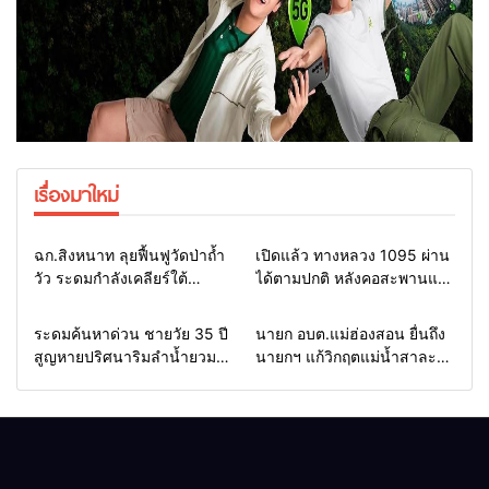
เรื่องมาใหม่
Home
แวดวงทหาร
Home
รอบรั้วทั่วไทย
ฉก.สิงหนาท ลุยฟื้นฟูวัดป่าถ้ำ
เปิดแล้ว ทางหลวง 1095 ผ่าน
วัว ระดมกำลังเคลียร์ใต้
ได้ตามปกติ หลังคอสะพานแม่
สะพาน ซ่อมคอสะพาน 1095
สุยะขาดจากน้ำป่า รองผู้ว่าฯ
ช่วยชาวบ้านฝ่าวิกฤตน้ำป่า
แม่ฮ่องสอน สั่งเฝ้าระวัง 24
Home
รอบรั้วทั่วไทย
Home
รอบรั้วทั่วไทย
ระดมค้นหาด่วน ชายวัย 35 ปี
นายก อบต.แม่ฮ่องสอน ยื่นถึง
หลาก
ชั่วโมง
สูญหายปริศนาริมลำน้ำยวม
นายกฯ แก้วิกฤตแม่น้ำสาละ
แม่ลาน้อย เปิดศูนย์ช่วยเหลือ
วินปนเปื้อน พร้อมปลดล็อก
เร่งค้นหาทั้งทางน้ำและทางบก
กฎหมาย พัฒนา
สาธารณูปโภคเพื่อความอยู่
รอดของชาวบ้าน