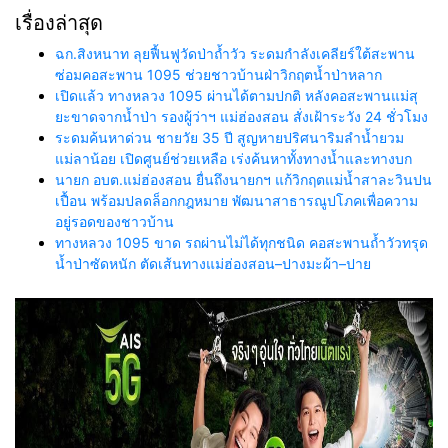
เรื่องล่าสุด
ฉก.สิงหนาท ลุยฟื้นฟูวัดป่าถ้ำวัว ระดมกำลังเคลียร์ใต้สะพาน
ซ่อมคอสะพาน 1095 ช่วยชาวบ้านฝ่าวิกฤตน้ำป่าหลาก
เปิดแล้ว ทางหลวง 1095 ผ่านได้ตามปกติ หลังคอสะพานแม่สุ
ยะขาดจากน้ำป่า รองผู้ว่าฯ แม่ฮ่องสอน สั่งเฝ้าระวัง 24 ชั่วโมง
ระดมค้นหาด่วน ชายวัย 35 ปี สูญหายปริศนาริมลำน้ำยวม
แม่ลาน้อย เปิดศูนย์ช่วยเหลือ เร่งค้นหาทั้งทางน้ำและทางบก
นายก อบต.แม่ฮ่องสอน ยื่นถึงนายกฯ แก้วิกฤตแม่น้ำสาละวินปน
เปื้อน พร้อมปลดล็อกกฎหมาย พัฒนาสาธารณูปโภคเพื่อความ
อยู่รอดของชาวบ้าน
ทางหลวง 1095 ขาด รถผ่านไม่ได้ทุกชนิด คอสะพานถ้ำวัวทรุด
น้ำป่าซัดหนัก ตัดเส้นทางแม่ฮ่องสอน–ปางมะผ้า–ปาย