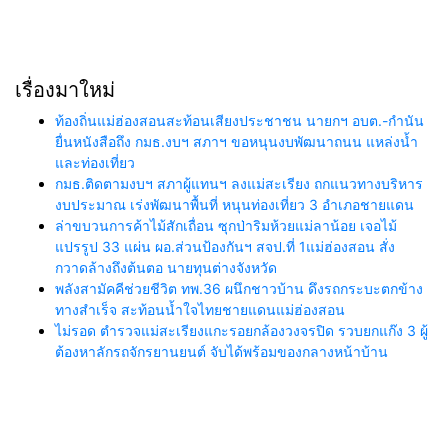
เรื่องมาใหม่
ท้องถิ่นแม่ฮ่องสอนสะท้อนเสียงประชาชน นายกฯ อบต.-กำนัน
ยื่นหนังสือถึง กมธ.งบฯ สภาฯ ขอหนุนงบพัฒนาถนน แหล่งน้ำ
และท่องเที่ยว
กมธ.ติดตามงบฯ สภาผู้แทนฯ ลงแม่สะเรียง ถกแนวทางบริหาร
งบประมาณ เร่งพัฒนาพื้นที่ หนุนท่องเที่ยว 3 อำเภอชายแดน
ล่าขบวนการค้าไม้สักเถื่อน ซุกป่าริมห้วยแม่ลาน้อย เจอไม้
แปรรูป 33 แผ่น ผอ.ส่วนป้องกันฯ สจป.ที่ 1แม่ฮ่องสอน สั่ง
กวาดล้างถึงต้นตอ นายทุนต่างจังหวัด
พลังสามัคคีช่วยชีวิต ทพ.36 ผนึกชาวบ้าน ดึงรถกระบะตกข้าง
ทางสำเร็จ สะท้อนน้ำใจไทยชายแดนแม่ฮ่องสอน
ไม่รอด ตำรวจแม่สะเรียงแกะรอยกล้องวงจรปิด รวบยกแก๊ง 3 ผู้
ต้องหาลักรถจักรยานยนต์ จับได้พร้อมของกลางหน้าบ้าน