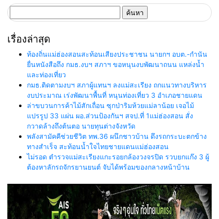
ค้นหา
สำหรับ:
เรื่องล่าสุด
ท้องถิ่นแม่ฮ่องสอนสะท้อนเสียงประชาชน นายกฯ อบต.-กำนัน
ยื่นหนังสือถึง กมธ.งบฯ สภาฯ ขอหนุนงบพัฒนาถนน แหล่งน้ำ
และท่องเที่ยว
กมธ.ติดตามงบฯ สภาผู้แทนฯ ลงแม่สะเรียง ถกแนวทางบริหาร
งบประมาณ เร่งพัฒนาพื้นที่ หนุนท่องเที่ยว 3 อำเภอชายแดน
ล่าขบวนการค้าไม้สักเถื่อน ซุกป่าริมห้วยแม่ลาน้อย เจอไม้
แปรรูป 33 แผ่น ผอ.ส่วนป้องกันฯ สจป.ที่ 1แม่ฮ่องสอน สั่ง
กวาดล้างถึงต้นตอ นายทุนต่างจังหวัด
พลังสามัคคีช่วยชีวิต ทพ.36 ผนึกชาวบ้าน ดึงรถกระบะตกข้าง
ทางสำเร็จ สะท้อนน้ำใจไทยชายแดนแม่ฮ่องสอน
ไม่รอด ตำรวจแม่สะเรียงแกะรอยกล้องวงจรปิด รวบยกแก๊ง 3 ผู้
ต้องหาลักรถจักรยานยนต์ จับได้พร้อมของกลางหน้าบ้าน