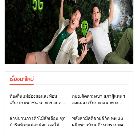
เรื่องมาใหม่
Home
รอบรั้วทั่วไทย
Home
รอบรั้วทั่วไทย
ท้องถิ่นแม่ฮ่องสอนสะท้อน
กมธ.ติดตามงบฯ สภาผู้แทนฯ
เสียงประชาชน นายกฯ อบต.-
ลงแม่สะเรียง ถกแนวทาง
กำนัน ยื่นหนังสือถึง กมธ.งบฯ
บริหารงบประมาณ เร่งพัฒนา
สภาฯ ขอหนุนงบพัฒนาถนน
พื้นที่ หนุนท่องเที่ยว 3 อำเภอ
Home
รอบรั้วทั่วไทย
Home
แวดวงทหาร
ล่าขบวนการค้าไม้สักเถื่อน ซุก
พลังสามัคคีช่วยชีวิต ทพ.36
แหล่งน้ำ และท่องเที่ยว
ชายแดน
ป่าริมห้วยแม่ลาน้อย เจอไม้
ผนึกชาวบ้าน ดึงรถกระบะตก
แปรรูป 33 แผ่น ผอ.ส่วนป้อ
ข้างทางสำเร็จ สะท้อนน้ำใจ
งกันฯ สจป.ที่ 1แม่ฮ่องสอน สั่ง
ไทยชายแดนแม่ฮ่องสอน