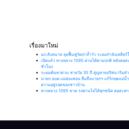
เรื่องมาใหม่
ฉก.สิงหนาท ลุยฟื้นฟูวัดป่าถ้ำวัว ระดมกำลังเคลี
เปิดแล้ว ทางหลวง 1095 ผ่านได้ตามปกติ หลังคอสะพา
ชั่วโมง
ระดมค้นหาด่วน ชายวัย 35 ปี สูญหายปริศนาริมลำน้
นายก อบต.แม่ฮ่องสอน ยื่นถึงนายกฯ แก้วิกฤตแม่
ความอยู่รอดของชาวบ้าน
ทางหลวง 1095 ขาด รถผ่านไม่ได้ทุกชนิด คอสะพานถ