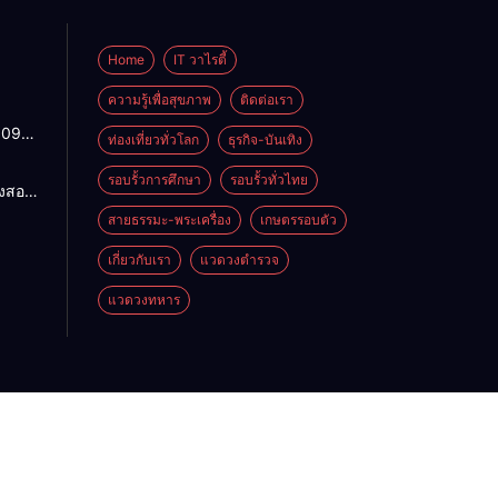
Home
IT วาไรตี้
ความรู้เพื่อสุขภาพ
ติดต่อเรา
1095
ท่องเที่ยวทั่วโลก
ธุรกิจ-บันเทิง
ปกติ
พาน
รอบรั้วการศึกษา
รอบรั้วทั่วไทย
องสอน
ดจาก
ฯ แก้
สายธรรมะ-พระเครื่อง
เกษตรรอบตัว
้ว่าฯ
ำ
สั่ง
น
เกี่ยวกับเรา
แวดวงตำรวจ
4
อมปลด
แวดวงทหาร
าย
โภค
ู่รอด
าน