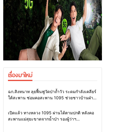
เรื่องมาใหม่
Home
แวดวงทหาร
ฉก.สิงหนาท ลุยฟื้นฟูวัดป่าถ้ำวัว ระดมกำลังเคลียร์
ใต้สะพาน ซ่อมคอสะพาน 1095 ช่วยชาวบ้านฝ่า
วิกฤตน้ำป่าหลาก
Home
รอบรั้วทั่วไทย
เปิดแล้ว ทางหลวง 1095 ผ่านได้ตามปกติ หลังคอ
สะพานแม่สุยะขาดจากน้ำป่า รองผู้ว่าฯ
แม่ฮ่องสอน สั่งเฝ้าระวัง 24 ชั่วโมง