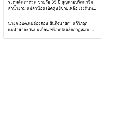
Home
รอบรั้วทั่วไทย
ระดมค้นหาด่วน ชายวัย 35 ปี สูญหายปริศนาริม
ลำน้ำยวม แม่ลาน้อย เปิดศูนย์ช่วยเหลือ เร่งค้นหา
ทั้งทางน้ำและทางบก
Home
รอบรั้วทั่วไทย
นายก อบต.แม่ฮ่องสอน ยื่นถึงนายกฯ แก้วิกฤต
แม่น้ำสาละวินปนเปื้อน พร้อมปลดล็อกกฎหมาย
พัฒนาสาธารณูปโภคเพื่อความอยู่รอดของชาว
บ้าน