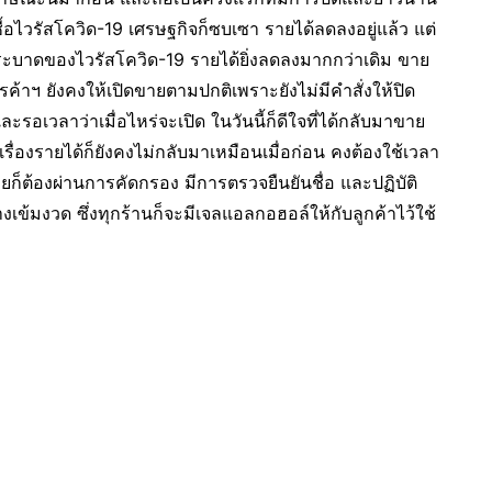
้อไวรัสโควิด-19 เศรษฐกิจก็ซบเซา รายได้ลดลงอยู่แล้ว แต่
แพร่ระบาดของไวรัสโควิด-19 รายได้ยิ่งลดลงมากกว่าเดิม ขาย
รค้าฯ ยังคงให้เปิดขายตามปกติเพราะยังไม่มีคำสั่งให้ปิด
ละรอเวลาว่าเมื่อไหร่จะเปิด ในวันนี้ก็ดีใจที่ได้กลับมาขาย
รเรื่องรายได้ก็ยังคงไม่กลับมาเหมือนเมื่อก่อน คงต้องใช้เวลา
ายก็ต้องผ่านการคัดกรอง มีการตรวจยืนยันชื่อ และปฏิบัติ
งเข้มงวด ซึ่งทุกร้านก็จะมีเจลแอลกอฮอล์ให้กับลูกค้าไว้ใช้