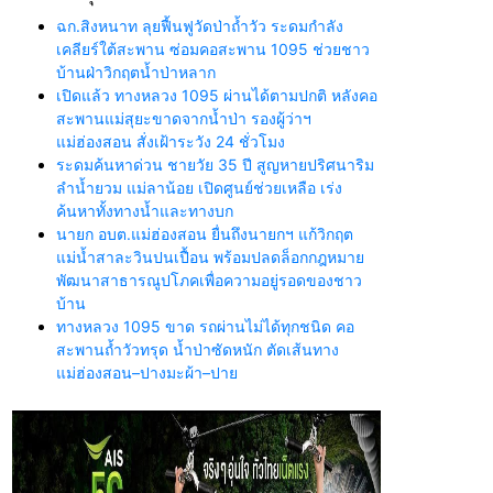
ฉก.สิงหนาท ลุยฟื้นฟูวัดป่าถ้ำวัว ระดมกำลัง
เคลียร์ใต้สะพาน ซ่อมคอสะพาน 1095 ช่วยชาว
บ้านฝ่าวิกฤตน้ำป่าหลาก
เปิดแล้ว ทางหลวง 1095 ผ่านได้ตามปกติ หลังคอ
สะพานแม่สุยะขาดจากน้ำป่า รองผู้ว่าฯ
แม่ฮ่องสอน สั่งเฝ้าระวัง 24 ชั่วโมง
ระดมค้นหาด่วน ชายวัย 35 ปี สูญหายปริศนาริม
ลำน้ำยวม แม่ลาน้อย เปิดศูนย์ช่วยเหลือ เร่ง
ค้นหาทั้งทางน้ำและทางบก
นายก อบต.แม่ฮ่องสอน ยื่นถึงนายกฯ แก้วิกฤต
แม่น้ำสาละวินปนเปื้อน พร้อมปลดล็อกกฎหมาย
พัฒนาสาธารณูปโภคเพื่อความอยู่รอดของชาว
บ้าน
ทางหลวง 1095 ขาด รถผ่านไม่ได้ทุกชนิด คอ
สะพานถ้ำวัวทรุด น้ำป่าซัดหนัก ตัดเส้นทาง
แม่ฮ่องสอน–ปางมะผ้า–ปาย