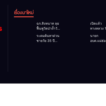
เรื่องมาใหม่
ฉก.สิงหนาท ลุย
เปิดแล้ว
ฟื้นฟูวัดป่าถ้ำวัว
ทางหลวง 
ระดมกำลัง
ผ่านได้ตาม
ระดมค้นหาด่วน
นายก
เคลียร์ใต้สะพาน
หลังคอสะ
ชายวัย 35 ปี
อบต.แม่ฮ่
ซ่อมคอสะพาน
แม่สุยะขา
สูญหายปริศนา
ยื่นถึงนายก
1095 ช่วยชาว
น้ำป่า รองผู
ริมลำน้ำยวม
วิกฤตแม่น้
บ้านฝ่าวิกฤต
แม่ฮ่องสอน 
แม่ลาน้อย เปิด
สาละวินป
น้ำป่าหลาก
เฝ้าระวัง 2
ศูนย์ช่วยเหลือ
เปื้อน พร้
ชั่วโมง
เร่งค้นหาทั้งทาง
ล็อกกฎหม
น้ำและทางบก
พัฒนา
สาธารณูป
เพื่อความอย
ของชาวบ้