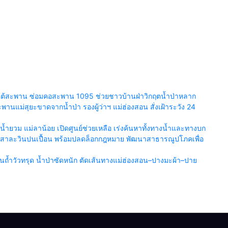
ยร์ใต้สะพาน ซ่อมคอสะพาน 1095 ช่วยชาวบ้านฝ่าวิกฤตน้ำป่าหลาก
นแม่สุยะขาดจากน้ำป่า รองผู้ว่าฯ แม่ฮ่องสอน สั่งเฝ้าระวัง 24
ำยวม แม่ลาน้อย เปิดศูนย์ช่วยเหลือ เร่งค้นหาทั้งทางน้ำและทางบก
น้ำสาละวินปนเปื้อน พร้อมปลดล็อกกฎหมาย พัฒนาสาธารณูปโภคเพื่อ
้ำวัวทรุด น้ำป่าซัดหนัก ตัดเส้นทางแม่ฮ่องสอน–ปางมะผ้า–ปาย