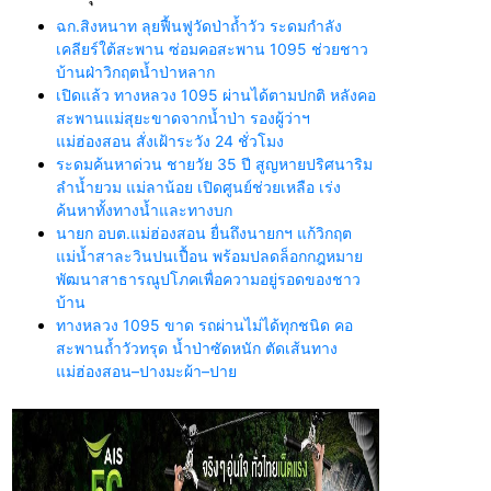
ฉก.สิงหนาท ลุยฟื้นฟูวัดป่าถ้ำวัว ระดมกำลัง
เคลียร์ใต้สะพาน ซ่อมคอสะพาน 1095 ช่วยชาว
บ้านฝ่าวิกฤตน้ำป่าหลาก
เปิดแล้ว ทางหลวง 1095 ผ่านได้ตามปกติ หลังคอ
สะพานแม่สุยะขาดจากน้ำป่า รองผู้ว่าฯ
แม่ฮ่องสอน สั่งเฝ้าระวัง 24 ชั่วโมง
ระดมค้นหาด่วน ชายวัย 35 ปี สูญหายปริศนาริม
ลำน้ำยวม แม่ลาน้อย เปิดศูนย์ช่วยเหลือ เร่ง
ค้นหาทั้งทางน้ำและทางบก
นายก อบต.แม่ฮ่องสอน ยื่นถึงนายกฯ แก้วิกฤต
แม่น้ำสาละวินปนเปื้อน พร้อมปลดล็อกกฎหมาย
พัฒนาสาธารณูปโภคเพื่อความอยู่รอดของชาว
บ้าน
ทางหลวง 1095 ขาด รถผ่านไม่ได้ทุกชนิด คอ
สะพานถ้ำวัวทรุด น้ำป่าซัดหนัก ตัดเส้นทาง
แม่ฮ่องสอน–ปางมะผ้า–ปาย