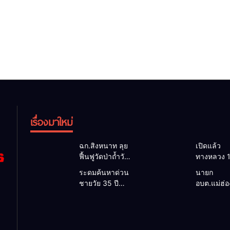
เรื่องมาใหม่
ฉก.สิงหนาท ลุย
เปิดแล้ว
ฟื้นฟูวัดป่าถ้ำวัว
ทางหลวง 
ระดมกำลัง
ผ่านได้ตาม
ระดมค้นหาด่วน
นายก
เคลียร์ใต้สะพาน
หลังคอสะ
ชายวัย 35 ปี
อบต.แม่ฮ่
ซ่อมคอสะพาน
แม่สุยะขา
สูญหายปริศนา
ยื่นถึงนายก
1095 ช่วยชาว
น้ำป่า รองผู
ริมลำน้ำยวม
วิกฤตแม่น้
บ้านฝ่าวิกฤต
แม่ฮ่องสอน 
แม่ลาน้อย เปิด
สาละวินป
น้ำป่าหลาก
เฝ้าระวัง 2
ศูนย์ช่วยเหลือ
เปื้อน พร้