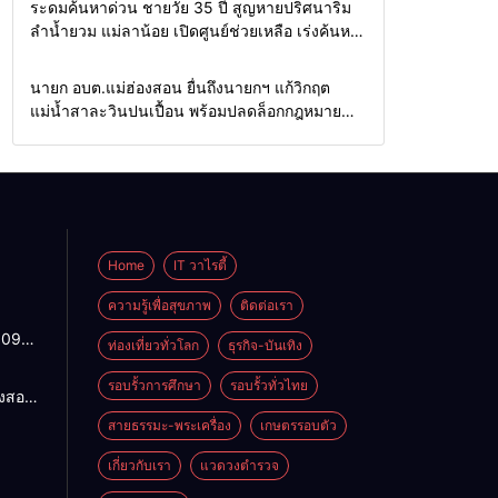
Home
รอบรั้วทั่วไทย
ระดมค้นหาด่วน ชายวัย 35 ปี สูญหายปริศนาริม
ลำน้ำยวม แม่ลาน้อย เปิดศูนย์ช่วยเหลือ เร่งค้นหา
ทั้งทางน้ำและทางบก
Home
รอบรั้วทั่วไทย
นายก อบต.แม่ฮ่องสอน ยื่นถึงนายกฯ แก้วิกฤต
แม่น้ำสาละวินปนเปื้อน พร้อมปลดล็อกกฎหมาย
พัฒนาสาธารณูปโภคเพื่อความอยู่รอดของชาว
บ้าน
Home
IT วาไรตี้
ความรู้เพื่อสุขภาพ
ติดต่อเรา
1095
ท่องเที่ยวทั่วโลก
ธุรกิจ-บันเทิง
ปกติ
พาน
รอบรั้วการศึกษา
รอบรั้วทั่วไทย
องสอน
ดจาก
ฯ แก้
สายธรรมะ-พระเครื่อง
เกษตรรอบตัว
้ว่าฯ
ำ
สั่ง
น
เกี่ยวกับเรา
แวดวงตำรวจ
4
อมปลด