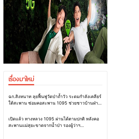
เรื่องมาใหม่
Home
แวดวงทหาร
ฉก.สิงหนาท ลุยฟื้นฟูวัดป่าถ้ำวัว ระดมกำลังเคลียร์
ใต้สะพาน ซ่อมคอสะพาน 1095 ช่วยชาวบ้านฝ่า
วิกฤตน้ำป่าหลาก
Home
รอบรั้วทั่วไทย
เปิดแล้ว ทางหลวง 1095 ผ่านได้ตามปกติ หลังคอ
สะพานแม่สุยะขาดจากน้ำป่า รองผู้ว่าฯ
แม่ฮ่องสอน สั่งเฝ้าระวัง 24 ชั่วโมง