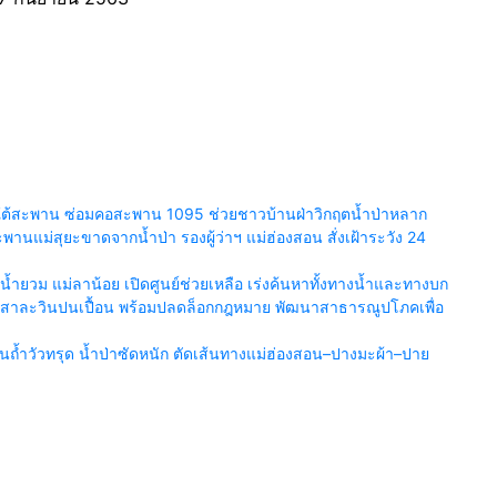
ยร์ใต้สะพาน ซ่อมคอสะพาน 1095 ช่วยชาวบ้านฝ่าวิกฤตน้ำป่าหลาก
นแม่สุยะขาดจากน้ำป่า รองผู้ว่าฯ แม่ฮ่องสอน สั่งเฝ้าระวัง 24
ำยวม แม่ลาน้อย เปิดศูนย์ช่วยเหลือ เร่งค้นหาทั้งทางน้ำและทางบก
น้ำสาละวินปนเปื้อน พร้อมปลดล็อกกฎหมาย พัฒนาสาธารณูปโภคเพื่อ
้ำวัวทรุด น้ำป่าซัดหนัก ตัดเส้นทางแม่ฮ่องสอน–ปางมะผ้า–ปาย