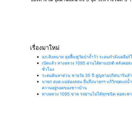
เรื่องมาใหม่
ฉก.สิงหนาท ลุยฟื้นฟูวัดป่าถ้ำวัว ระดมกำลังเคลี
เปิดแล้ว ทางหลวง 1095 ผ่านได้ตามปกติ หลังคอสะพา
ชั่วโมง
ระดมค้นหาด่วน ชายวัย 35 ปี สูญหายปริศนาริมลำน้
นายก อบต.แม่ฮ่องสอน ยื่นถึงนายกฯ แก้วิกฤตแม่
ความอยู่รอดของชาวบ้าน
ทางหลวง 1095 ขาด รถผ่านไม่ได้ทุกชนิด คอสะพานถ