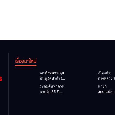
เรื่องมาใหม่
ฉก.สิงหนาท ลุย
เปิดแล้ว
ฟื้นฟูวัดป่าถ้ำวัว
ทางหลวง 
ระดมกำลัง
ผ่านได้ตาม
ระดมค้นหาด่วน
นายก
เคลียร์ใต้สะพาน
หลังคอสะ
ชายวัย 35 ปี
อบต.แม่ฮ่
ซ่อมคอสะพาน
แม่สุยะขา
สูญหายปริศนา
ยื่นถึงนายก
1095 ช่วยชาว
น้ำป่า รองผู
ริมลำน้ำยวม
วิกฤตแม่น้
บ้านฝ่าวิกฤต
แม่ฮ่องสอน 
แม่ลาน้อย เปิด
สาละวินป
น้ำป่าหลาก
เฝ้าระวัง 2
ศูนย์ช่วยเหลือ
เปื้อน พร้