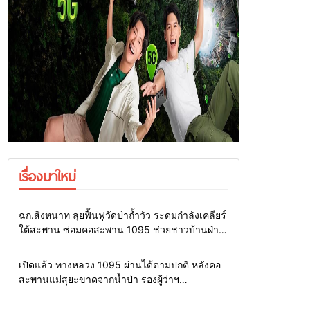
เรื่องมาใหม่
Home
แวดวงทหาร
ฉก.สิงหนาท ลุยฟื้นฟูวัดป่าถ้ำวัว ระดมกำลังเคลียร์
ใต้สะพาน ซ่อมคอสะพาน 1095 ช่วยชาวบ้านฝ่า
วิกฤตน้ำป่าหลาก
Home
รอบรั้วทั่วไทย
เปิดแล้ว ทางหลวง 1095 ผ่านได้ตามปกติ หลังคอ
สะพานแม่สุยะขาดจากน้ำป่า รองผู้ว่าฯ
แม่ฮ่องสอน สั่งเฝ้าระวัง 24 ชั่วโมง