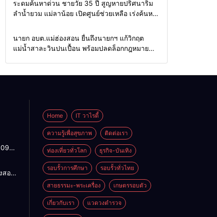
Home
รอบรั้วทั่วไทย
ระดมค้นหาด่วน ชายวัย 35 ปี สูญหายปริศนาริม
ลำน้ำยวม แม่ลาน้อย เปิดศูนย์ช่วยเหลือ เร่งค้นหา
ทั้งทางน้ำและทางบก
Home
รอบรั้วทั่วไทย
นายก อบต.แม่ฮ่องสอน ยื่นถึงนายกฯ แก้วิกฤต
แม่น้ำสาละวินปนเปื้อน พร้อมปลดล็อกกฎหมาย
พัฒนาสาธารณูปโภคเพื่อความอยู่รอดของชาว
บ้าน
Home
IT วาไรตี้
ความรู้เพื่อสุขภาพ
ติดต่อเรา
1095
ท่องเที่ยวทั่วโลก
ธุรกิจ-บันเทิง
ปกติ
พาน
รอบรั้วการศึกษา
รอบรั้วทั่วไทย
องสอน
ดจาก
ฯ แก้
สายธรรมะ-พระเครื่อง
เกษตรรอบตัว
้ว่าฯ
ำ
สั่ง
น
เกี่ยวกับเรา
แวดวงตำรวจ
4
อมปลด