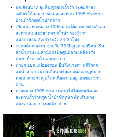
ฉก.สิงหนาท ลุยฟื้นฟูวัดป่าถ้ำวัว ระดมกำลัง
เคลียร์ใต้สะพาน ซ่อมคอสะพาน 1095 ช่วยชาว
บ้านฝ่าวิกฤตน้ำป่าหลาก
เปิดแล้ว ทางหลวง 1095 ผ่านได้ตามปกติ หลังคอ
สะพานแม่สุยะขาดจากน้ำป่า รองผู้ว่าฯ
แม่ฮ่องสอน สั่งเฝ้าระวัง 24 ชั่วโมง
ระดมค้นหาด่วน ชายวัย 35 ปี สูญหายปริศนาริม
ลำน้ำยวม แม่ลาน้อย เปิดศูนย์ช่วยเหลือ เร่ง
ค้นหาทั้งทางน้ำและทางบก
นายก อบต.แม่ฮ่องสอน ยื่นถึงนายกฯ แก้วิกฤต
แม่น้ำสาละวินปนเปื้อน พร้อมปลดล็อกกฎหมาย
พัฒนาสาธารณูปโภคเพื่อความอยู่รอดของชาว
บ้าน
ทางหลวง 1095 ขาด รถผ่านไม่ได้ทุกชนิด คอ
สะพานถ้ำวัวทรุด น้ำป่าซัดหนัก ตัดเส้นทาง
แม่ฮ่องสอน–ปางมะผ้า–ปาย