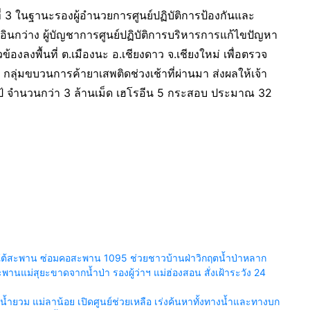
ี่ 3 ในฐานะรองผู้อำนวยการศูนย์ปฏิบัติการป้องกันและ
ินกว่าง ผู้บัญชาการศูนย์ปฏิบัติการบริหารการแก้ไขปัญหา
องลงพื้นที่ ต.เมืองนะ อ.เชียงดาว จ.เชียงใหม่ เพื่อตรวจ
ุ่มขบวนการค้ายาเสพติดช่วงเช้าที่ผ่านมา ส่งผลให้เจ้า
 เป้ จำนวนกว่า 3 ล้านเม็ด เฮโรอีน 5 กระสอบ ประมาณ 32
ยร์ใต้สะพาน ซ่อมคอสะพาน 1095 ช่วยชาวบ้านฝ่าวิกฤตน้ำป่าหลาก
นแม่สุยะขาดจากน้ำป่า รองผู้ว่าฯ แม่ฮ่องสอน สั่งเฝ้าระวัง 24
ำยวม แม่ลาน้อย เปิดศูนย์ช่วยเหลือ เร่งค้นหาทั้งทางน้ำและทางบก