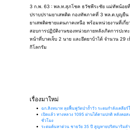
3 ก.พ. 63 : พล.ท.สุภโชค ธวัชพีระชัย แม่ทัพน้อยท
ปราบปรามยาเสพติด กองทัพภาคที่ 3 พล.ต.บุญยืน อ
ยาเสพติดชายแดนภาคเหนือ พร้อมหน่วยงานที่เกี่ยวข้
สอบการปฏิบัติงานของหน่วยภายหลังเกิดการปะทะ กล
หน้าที่บาดเจ็บ 2 นาย และยึดยาบ้าได้ จำนวน 29
กิโลกรัม
เรื่องมาใหม่
ฉก.สิงหนาท ลุยฟื้นฟูวัดป่าถ้ำวัว ระดมกำลังเคลี
เปิดแล้ว ทางหลวง 1095 ผ่านได้ตามปกติ หลังคอสะพา
ชั่วโมง
ระดมค้นหาด่วน ชายวัย 35 ปี สูญหายปริศนาริมลำน้