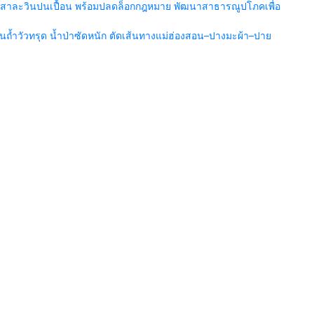
น้ำสาละวินปนเปื้อน พร้อมปลดล็อกกฎหมาย พัฒนาสาธารณูปโภคเพื่อ
้ำวัวทรุด น้ำป่าซัดหนัก ตัดเส้นทางแม่ฮ่องสอน–ปางมะผ้า–ปาย