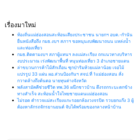
เรื่องมาใหม่
ท้องถิ่นแม่ฮ่องสอนสะท้อนเสียงประชาชน นายกฯ อบต.-กำนัน
ยื่นหนังสือถึง กมธ.งบฯ สภาฯ ขอหนุนงบพัฒนาถนน แหล่งน้ำ
และท่องเที่ยว
กมธ.ติดตามงบฯ สภาผู้แทนฯ ลงแม่สะเรียง ถกแนวทางบริหาร
งบประมาณ เร่งพัฒนาพื้นที่ หนุนท่องเที่ยว 3 อำเภอชายแดน
ล่าขบวนการค้าไม้สักเถื่อน ซุกป่าริมห้วยแม่ลาน้อย เจอไม้
แปรรูป 33 แผ่น ผอ.ส่วนป้องกันฯ สจป.ที่ 1แม่ฮ่องสอน สั่ง
กวาดล้างถึงต้นตอ นายทุนต่างจังหวัด
พลังสามัคคีช่วยชีวิต ทพ.36 ผนึกชาวบ้าน ดึงรถกระบะตกข้าง
ทางสำเร็จ สะท้อนน้ำใจไทยชายแดนแม่ฮ่องสอน
ไม่รอด ตำรวจแม่สะเรียงแกะรอยกล้องวงจรปิด รวบยกแก๊ง 3 ผู้
ต้องหาลักรถจักรยานยนต์ จับได้พร้อมของกลางหน้าบ้าน