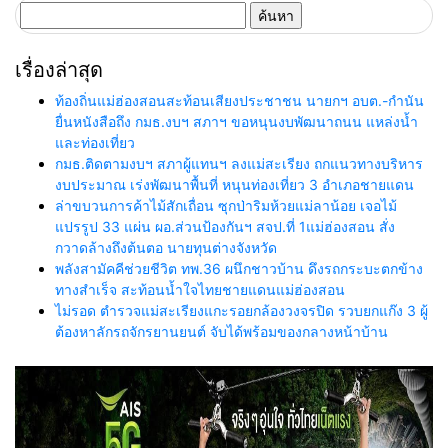
ค้นหา
สำหรับ:
เรื่องล่าสุด
ท้องถิ่นแม่ฮ่องสอนสะท้อนเสียงประชาชน นายกฯ อบต.-กำนัน
ยื่นหนังสือถึง กมธ.งบฯ สภาฯ ขอหนุนงบพัฒนาถนน แหล่งน้ำ
และท่องเที่ยว
กมธ.ติดตามงบฯ สภาผู้แทนฯ ลงแม่สะเรียง ถกแนวทางบริหาร
งบประมาณ เร่งพัฒนาพื้นที่ หนุนท่องเที่ยว 3 อำเภอชายแดน
ล่าขบวนการค้าไม้สักเถื่อน ซุกป่าริมห้วยแม่ลาน้อย เจอไม้
แปรรูป 33 แผ่น ผอ.ส่วนป้องกันฯ สจป.ที่ 1แม่ฮ่องสอน สั่ง
กวาดล้างถึงต้นตอ นายทุนต่างจังหวัด
พลังสามัคคีช่วยชีวิต ทพ.36 ผนึกชาวบ้าน ดึงรถกระบะตกข้าง
ทางสำเร็จ สะท้อนน้ำใจไทยชายแดนแม่ฮ่องสอน
ไม่รอด ตำรวจแม่สะเรียงแกะรอยกล้องวงจรปิด รวบยกแก๊ง 3 ผู้
ต้องหาลักรถจักรยานยนต์ จับได้พร้อมของกลางหน้าบ้าน