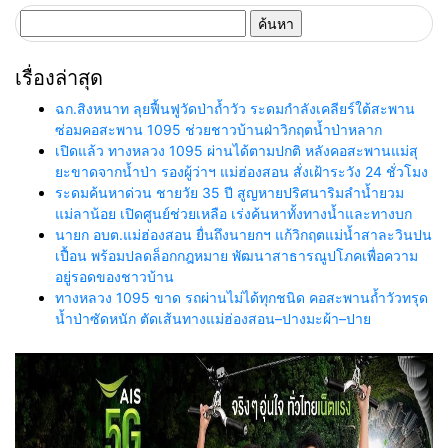
อย่างยั่งยืน
ค้นหา
สำหรับ:
เรื่องล่าสุด
ฉก.สิงหนาท ลุยฟื้นฟูวัดป่าถ้ำวัว ระดมกำลังเคลียร์ใต้สะพาน
ซ่อมคอสะพาน 1095 ช่วยชาวบ้านฝ่าวิกฤตน้ำป่าหลาก
เปิดแล้ว ทางหลวง 1095 ผ่านได้ตามปกติ หลังคอสะพานแม่สุ
ยะขาดจากน้ำป่า รองผู้ว่าฯ แม่ฮ่องสอน สั่งเฝ้าระวัง 24 ชั่วโมง
ระดมค้นหาด่วน ชายวัย 35 ปี สูญหายปริศนาริมลำน้ำยวม
แม่ลาน้อย เปิดศูนย์ช่วยเหลือ เร่งค้นหาทั้งทางน้ำและทางบก
นายก อบต.แม่ฮ่องสอน ยื่นถึงนายกฯ แก้วิกฤตแม่น้ำสาละวินปน
เปื้อน พร้อมปลดล็อกกฎหมาย พัฒนาสาธารณูปโภคเพื่อความ
อยู่รอดของชาวบ้าน
ทางหลวง 1095 ขาด รถผ่านไม่ได้ทุกชนิด คอสะพานถ้ำวัวทรุด
น้ำป่าซัดหนัก ตัดเส้นทางแม่ฮ่องสอน–ปางมะผ้า–ปาย