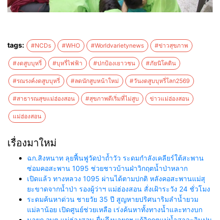
tags:
#NCDs
#WHO
#Worldvarietynews
#ข่าวสุขภาพ
#งดสูบบุหรี่
#บุหรี่ไฟฟ้า
#ปกป้องเยาวชน
#ภัยนิโคติน
#รณรงค์งดสูบบุหรี่
#ลดนักสูบหน้าใหม่
#วันงดสูบบุหรี่โลก2569
#สาธารณสุขแม่ฮ่องสอน
#สุขภาพดีเริ่มที่ไม่สูบ
ข่าวแม่ฮ่องสอน
แม่ฮ่องสอน
เรื่องมาใหม่
ฉก.สิงหนาท ลุยฟื้นฟูวัดป่าถ้ำวัว ระดมกำลังเคลียร์ใต้สะพาน
ซ่อมคอสะพาน 1095 ช่วยชาวบ้านฝ่าวิกฤตน้ำป่าหลาก
เปิดแล้ว ทางหลวง 1095 ผ่านได้ตามปกติ หลังคอสะพานแม่สุ
ยะขาดจากน้ำป่า รองผู้ว่าฯ แม่ฮ่องสอน สั่งเฝ้าระวัง 24 ชั่วโมง
ระดมค้นหาด่วน ชายวัย 35 ปี สูญหายปริศนาริมลำน้ำยวม
แม่ลาน้อย เปิดศูนย์ช่วยเหลือ เร่งค้นหาทั้งทางน้ำและทางบก
นายก อบต.แม่ฮ่องสอน ยื่นถึงนายกฯ แก้วิกฤตแม่น้ำสาละวินปน