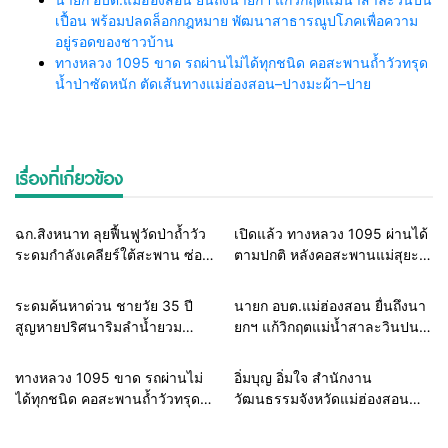
เปื้อน พร้อมปลดล็อกกฎหมาย พัฒนาสาธารณูปโภคเพื่อความ
อยู่รอดของชาวบ้าน
ทางหลวง 1095 ขาด รถผ่านไม่ได้ทุกชนิด คอสะพานถ้ำวัวทรุด
น้ำป่าซัดหนัก ตัดเส้นทางแม่ฮ่องสอน–ปางมะผ้า–ปาย
เรื่องที่เกี่ยวข้อง
Home
แวดวงทหาร
Home
รอบรั้วทั่วไทย
ฉก.สิงหนาท ลุยฟื้นฟูวัดป่าถ้ำวัว
เปิดแล้ว ทางหลวง 1095 ผ่านได้
ระดมกำลังเคลียร์ใต้สะพาน ซ่อม
ตามปกติ หลังคอสะพานแม่สุยะ
คอสะพาน 1095 ช่วยชาวบ้านฝ่า
ขาดจากน้ำป่า รองผู้ว่าฯ
วิกฤตน้ำป่าหลาก
แม่ฮ่องสอน สั่งเฝ้าระวัง 24
Home
รอบรั้วทั่วไทย
Home
รอบรั้วทั่วไทย
ระดมค้นหาด่วน ชายวัย 35 ปี
นายก อบต.แม่ฮ่องสอน ยื่นถึงนา
ชั่วโมง
สูญหายปริศนาริมลำน้ำยวม
ยกฯ แก้วิกฤตแม่น้ำสาละวินปน
แม่ลาน้อย เปิดศูนย์ช่วยเหลือ เร่ง
เปื้อน พร้อมปลดล็อกกฎหมาย
ค้นหาทั้งทางน้ำและทางบก
พัฒนาสาธารณูปโภคเพื่อความ
Home
รอบรั้วทั่วไทย
Home
สายธรรมะ-พระเครื่อง
ทางหลวง 1095 ขาด รถผ่านไม่
อิ่มบุญ อิ่มใจ สำนักงาน
อยู่รอดของชาวบ้าน
ได้ทุกชนิด คอสะพานถ้ำวัวทรุด
วัฒนธรรมจังหวัดแม่ฮ่องสอน
น้ำป่าซัดหนัก ตัดเส้นทาง
“หิ้วตะกร้าเข้าวัด” ลดพลาสติก
แม่ฮ่องสอน–ปางมะผ้า–ปาย
หนุนของดีท้องถิ่น สืบสานวิถีพุทธ