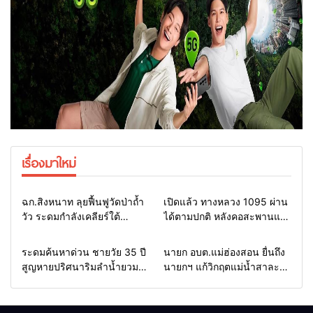
เรื่องมาใหม่
Home
แวดวงทหาร
Home
รอบรั้วทั่วไทย
ฉก.สิงหนาท ลุยฟื้นฟูวัดป่าถ้ำ
เปิดแล้ว ทางหลวง 1095 ผ่าน
วัว ระดมกำลังเคลียร์ใต้
ได้ตามปกติ หลังคอสะพานแม่
สะพาน ซ่อมคอสะพาน 1095
สุยะขาดจากน้ำป่า รองผู้ว่าฯ
ช่วยชาวบ้านฝ่าวิกฤตน้ำป่า
แม่ฮ่องสอน สั่งเฝ้าระวัง 24
Home
รอบรั้วทั่วไทย
Home
รอบรั้วทั่วไทย
ระดมค้นหาด่วน ชายวัย 35 ปี
นายก อบต.แม่ฮ่องสอน ยื่นถึง
หลาก
ชั่วโมง
สูญหายปริศนาริมลำน้ำยวม
นายกฯ แก้วิกฤตแม่น้ำสาละ
แม่ลาน้อย เปิดศูนย์ช่วยเหลือ
วินปนเปื้อน พร้อมปลดล็อก
เร่งค้นหาทั้งทางน้ำและทางบก
กฎหมาย พัฒนา
สาธารณูปโภคเพื่อความอยู่