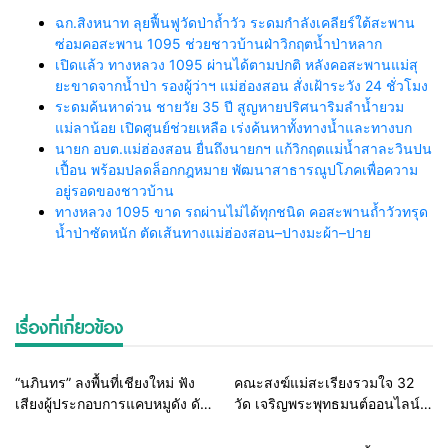
ฉก.สิงหนาท ลุยฟื้นฟูวัดป่าถ้ำวัว ระดมกำลังเคลียร์ใต้สะพาน
ซ่อมคอสะพาน 1095 ช่วยชาวบ้านฝ่าวิกฤตน้ำป่าหลาก
เปิดแล้ว ทางหลวง 1095 ผ่านได้ตามปกติ หลังคอสะพานแม่สุ
ยะขาดจากน้ำป่า รองผู้ว่าฯ แม่ฮ่องสอน สั่งเฝ้าระวัง 24 ชั่วโมง
ระดมค้นหาด่วน ชายวัย 35 ปี สูญหายปริศนาริมลำน้ำยวม
แม่ลาน้อย เปิดศูนย์ช่วยเหลือ เร่งค้นหาทั้งทางน้ำและทางบก
นายก อบต.แม่ฮ่องสอน ยื่นถึงนายกฯ แก้วิกฤตแม่น้ำสาละวินปน
เปื้อน พร้อมปลดล็อกกฎหมาย พัฒนาสาธารณูปโภคเพื่อความ
อยู่รอดของชาวบ้าน
ทางหลวง 1095 ขาด รถผ่านไม่ได้ทุกชนิด คอสะพานถ้ำวัวทรุด
น้ำป่าซัดหนัก ตัดเส้นทางแม่ฮ่องสอน–ปางมะผ้า–ปาย
เรื่องที่เกี่ยวข้อง
Home
ธุรกิจ-บันเทิง
Home
สายธรรมะ-พระเครื่อง
“นภินทร” ลงพื้นที่เชียงใหม่ ฟัง
คณะสงฆ์แม่สะเรียงรวมใจ 32
เสียงผู้ประกอบการแคบหมูดัง ดัน
วัด เจริญพระพุทธมนต์ออนไลน์
แพลตฟอร์มไทย สู้ยักษ์ใหญ่ต่าง
เฉลิมพระเกียรติในหลวง ร่วมส่ง
ชาติ ยกระดับ SMEs
พลังแห่งศรัทธาถวายเป็นพระ