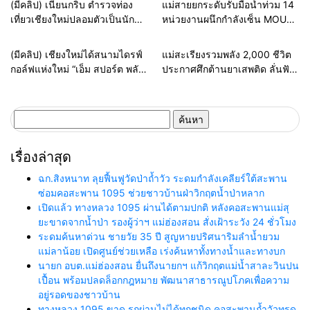
Home
แวดวงตำรวจ
Home
รอบรั้วทั่วไทย
(มีคลิป) เนียนกริบ ตำรวจท่อง
แม่สายยกระดับรับมือน้ำท่วม 14
ราชกุศล
เที่ยวเชียงใหม่ปลอมตัวเป็นนัก
หน่วยงานผนึกกำลังเซ็น MOU
ท่องเที่ยวชาวเม็กซิโก ล่อซื้อจับ
ซ้อมแผนเผชิญเหตุอุทกภัย เตรียม
ต่างด้าวเปิดทัวร์เถื่อน รับบทไกด์
พร้อมช่วยประชาชนทุก
Home
ธุรกิจ-บันเทิง
Home
รอบรั้วทั่วไทย
(มีคลิป) เชียงใหม่ได้สนามไดรฟ์
แม่สะเรียงรวมพลัง 2,000 ชีวิต
ผิดกฎหมาย
สถานการณ์
กอล์ฟแห่งใหม่ “เอ็ม สปอร์ต พลัส”
ประกาศศึกต้านยาเสพติด ลั่นฟัน
ทุ่มงบกว่า 100 ล้าน เปิด 128
ไม่เลี้ยงหากเจ้าหน้าที่รัฐเอี่ยว
เลน ยกระดับสู่ Sports &
Lifestyle Destination
ค้นหา
สำหรับ:
เรื่องล่าสุด
ฉก.สิงหนาท ลุยฟื้นฟูวัดป่าถ้ำวัว ระดมกำลังเคลียร์ใต้สะพาน
ซ่อมคอสะพาน 1095 ช่วยชาวบ้านฝ่าวิกฤตน้ำป่าหลาก
เปิดแล้ว ทางหลวง 1095 ผ่านได้ตามปกติ หลังคอสะพานแม่สุ
ยะขาดจากน้ำป่า รองผู้ว่าฯ แม่ฮ่องสอน สั่งเฝ้าระวัง 24 ชั่วโมง
ระดมค้นหาด่วน ชายวัย 35 ปี สูญหายปริศนาริมลำน้ำยวม
แม่ลาน้อย เปิดศูนย์ช่วยเหลือ เร่งค้นหาทั้งทางน้ำและทางบก
นายก อบต.แม่ฮ่องสอน ยื่นถึงนายกฯ แก้วิกฤตแม่น้ำสาละวินปน
เปื้อน พร้อมปลดล็อกกฎหมาย พัฒนาสาธารณูปโภคเพื่อความ
อยู่รอดของชาวบ้าน
ทางหลวง 1095 ขาด รถผ่านไม่ได้ทุกชนิด คอสะพานถ้ำวัวทรุด