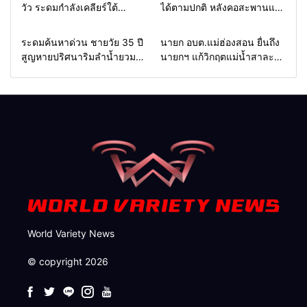
วัว ระดมกำลังเคลียร์ใต้
ได้ตามปกติ หลังคอสะพานแม่
สะพาน ซ่อมคอสะพาน 1095
สุยะขาดจากน้ำป่า รองผู้ว่าฯ
ช่วยชาวบ้านฝ่าวิกฤตน้ำป่า
แม่ฮ่องสอน สั่งเฝ้าระวัง 24
Home
รอบรั้วทั่วไทย
Home
รอบรั้วทั่วไทย
ระดมค้นหาด่วน ชายวัย 35 ปี
นายก อบต.แม่ฮ่องสอน ยื่นถึง
หลาก
ชั่วโมง
สูญหายปริศนาริมลำน้ำยวม
นายกฯ แก้วิกฤตแม่น้ำสาละ
แม่ลาน้อย เปิดศูนย์ช่วยเหลือ
วินปนเปื้อน พร้อมปลดล็อก
เร่งค้นหาทั้งทางน้ำและทางบก
กฎหมาย พัฒนา
สาธารณูปโภคเพื่อความอยู่
รอดของชาวบ้าน
World Variety News
© copyright 2026