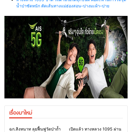
น้ำป่าซัดหนัก ตัดเส้นทางแม่ฮ่องสอน–ปางมะผ้า–ปาย
เรื่องมาใหม่
Home
แวดวงทหาร
Home
รอบรั้วทั่วไทย
ฉก.สิงหนาท ลุยฟื้นฟูวัดป่าถ้ำ
เปิดแล้ว ทางหลวง 1095 ผ่าน